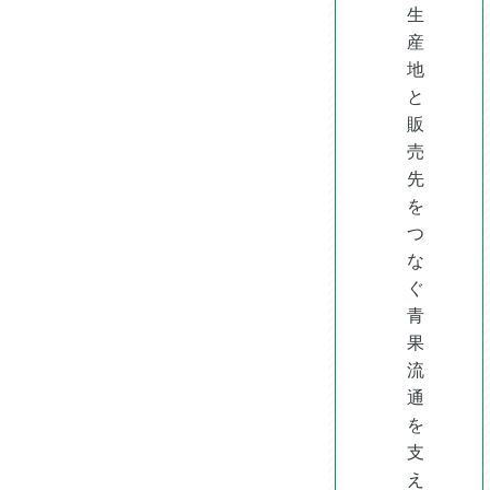
生
産
地
と
販
売
先
を
つ
な
ぐ
青
果
流
通
を
支
え