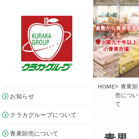
倉敷から食卓を支
える
創業九十年以上
の青果市場
HOME
> 青果卸
売につい
お知らせ
て
クラカグループについて
青果卸売について