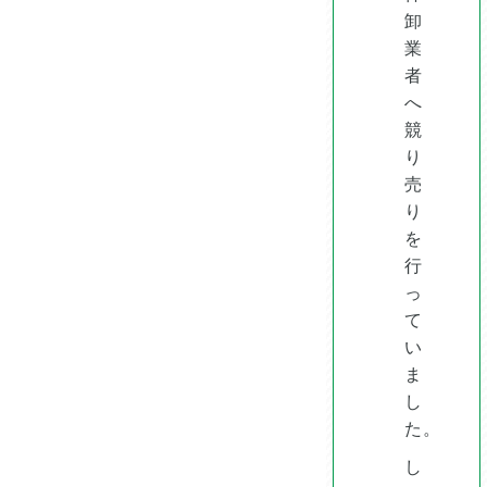
卸
業
者
へ
競
り
売
り
を
行
っ
て
い
ま
し
た。
し