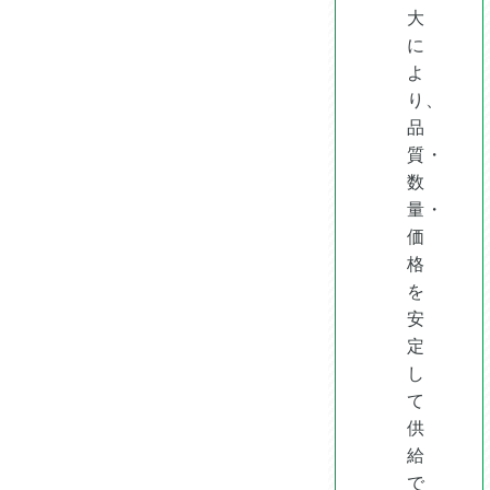
大
に
よ
り、
品
質・
数
量・
価
格
を
安
定
し
て
供
給
で