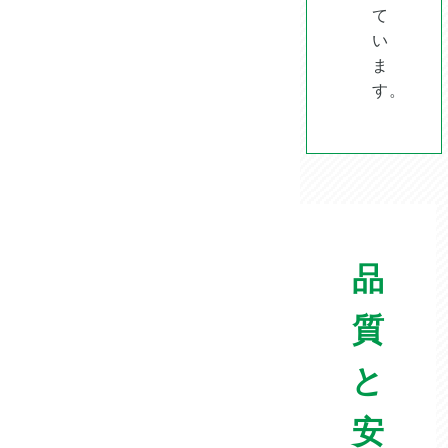
て
い
ま
す。
品
質
と
安