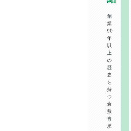
創
業
90
年
以
上
の
歴
史
を
持
つ
倉
敷
青
果