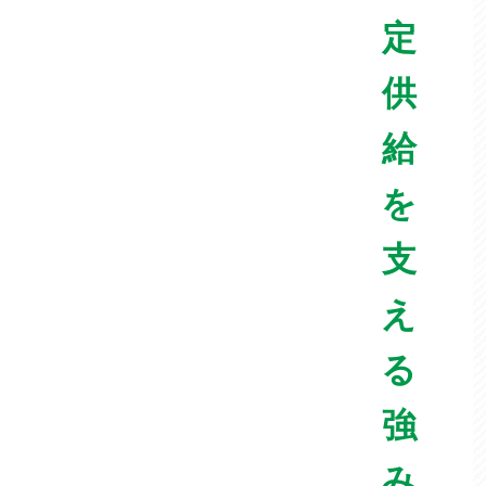
定
供
給
を
支
え
る
強
み