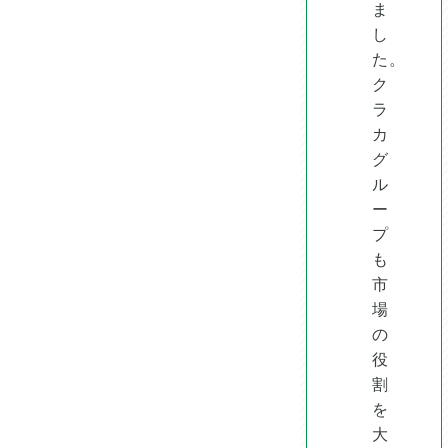
ま
し
た。
ク
ラ
カ
グ
ル
ー
プ
も
市
場
の
役
割
を
大