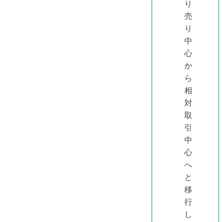
り
売
り
中
心
か
ら
相
対
取
引
中
心
へ
と
移
行
し