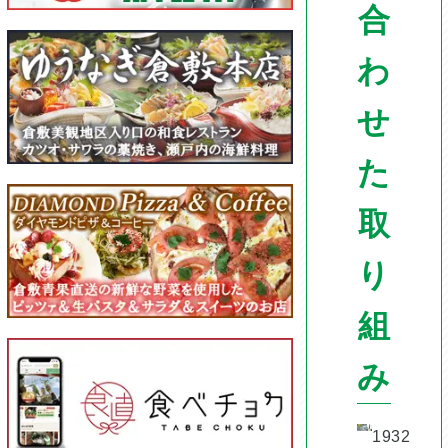
合
わ
せ
た
取
り
組
み
1932