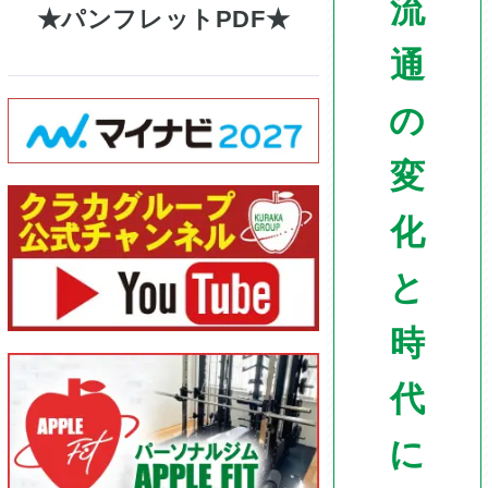
流
パンフレットPDF
通
の
変
化
と
時
代
に