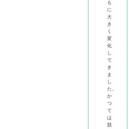
も
に
大
き
く
変
化
し
て
き
ま
し
た。
か
つ
て
は
競