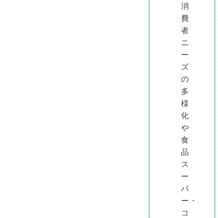
消
費
者
ニ
ー
ズ
の
多
様
化
や
食
品
ス
ー
パ
ー・
コ