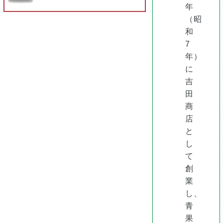
年
（昭
和
7
年）
に
吉
田
商
店
と
し
て
創
業
し、
青
果