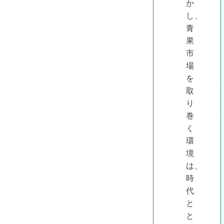
か
し、
青
果
市
場
を
取
り
巻
く
環
境
は、
時
代
と
と