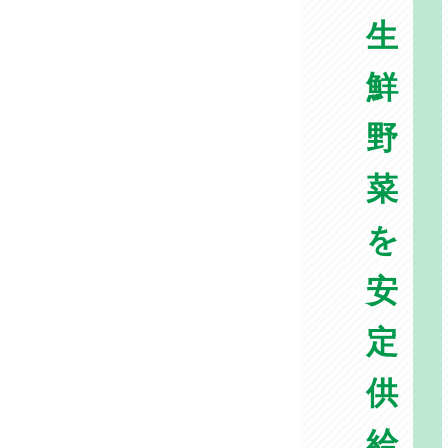
生
鮮
野
菜
を
安
定
供
給