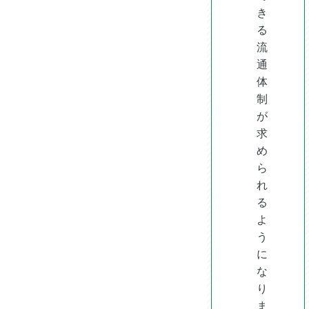
き
る
流
通
体
制
が
求
め
ら
れ
る
よ
う
に
な
り
ま