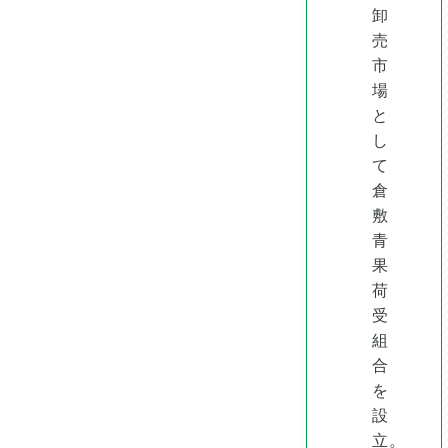
卸
売
市
場
と
し
て
倉
敷
青
果
荷
受
組
合
を
設
立。