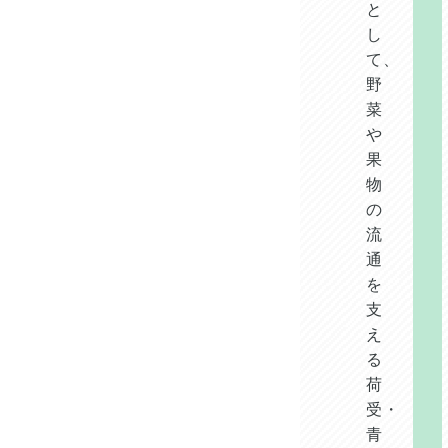
と
し
て、
野
菜
や
果
物
の
流
通
を
支
え
る
荷
受・
青