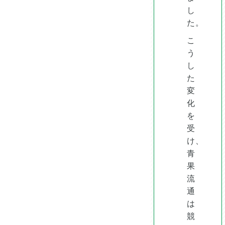
し
た。
こ
う
し
た
変
化
を
受
け、
青
果
流
通
は
競