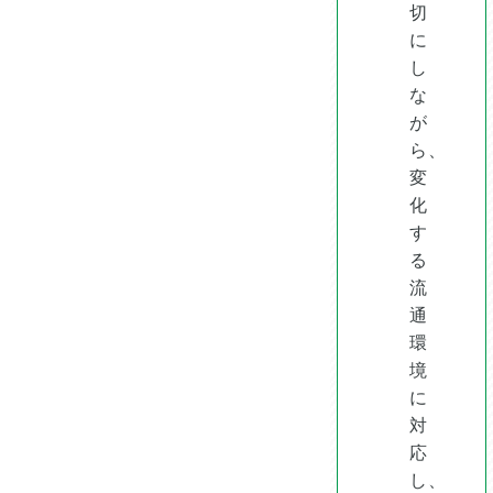
切
に
し
な
が
ら、
変
化
す
る
流
通
環
境
に
対
応
し、