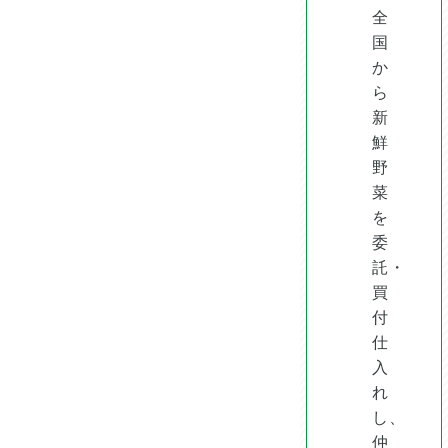
全
国
か
ら
新
鮮
野
菜
を
委
託・
買
付
仕
入
れ
し、
仲