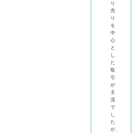
り
売
り
を
中
心
と
し
た
取
引
が
主
流
で
し
た
が、