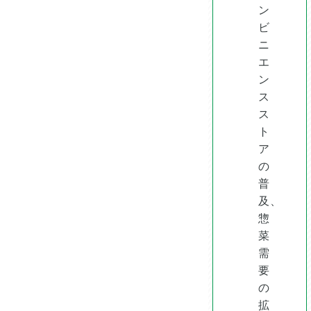
ン
ビ
ニ
エ
ン
ス
ス
ト
ア
の
普
及、
惣
菜
需
要
の
拡