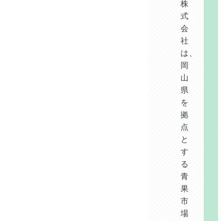
株
式
会
社
は、
岡
山
県
を
拠
点
と
す
る
青
果
市
場