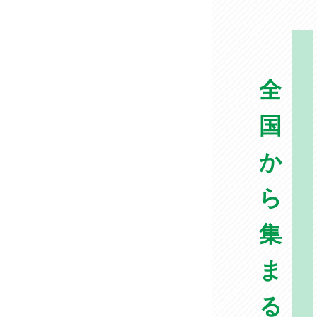
全
国
か
ら
集
ま
る