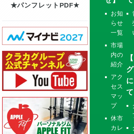
パンフレットPDF
お知
らせ
一覧
市場
内の
【
紹介
グ
アク
に
セス
て
マッ
プ
休市
カレ