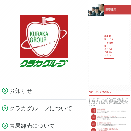
募集要
項・イベ
ント情報
は、
こちらを
ご確認く
ださい。
お知らせ
内定～入社までの流れ
クラカグループでは、スムーズに会社に溶け込んで頂
くために、入社までに様々な研修をご用意していま
す。学生から社会人になる不安や心配事を同期や先輩
社員と共有・解消することで、入社の準備をしていた
だきます。
クラカグループについて
青果卸売について