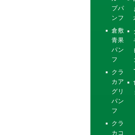
プパ
ンフ
倉敷
青果
パン
フ
クラ
カア
グリ
パン
フ
クラ
カコ