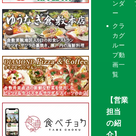
ンダ
ー
クラ
カグ
ルー
プ動
画一
覧
【営業
担当
の紹
介】