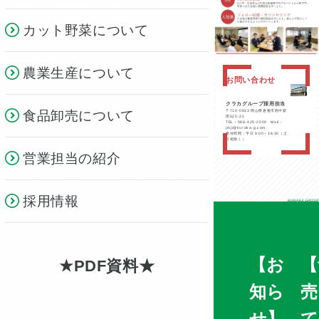
カット野菜について
農業生産について
お問い合わせ
クラカグループ採用担当
〒710-0833 岡山県倉敷市西中新
食品卸売について
田525-21
TEL：086-425-2000 Mail：
jinji@kuraka-g.com
受付時間：平日 9:00～16:30（土
日祝除く）
営業担当の紹介
採用情報
【お
【
PDF資料
知ら
売
せ】
て