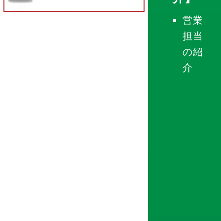
営業
担当
の紹
介