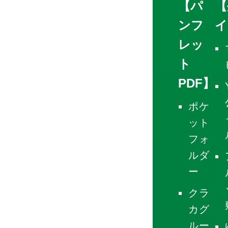
【パ
【
ンフ
イ
レッ
ト
PDF】
ポケ
ット
フォ
ルダ
ー
クラ
カグ
ルー