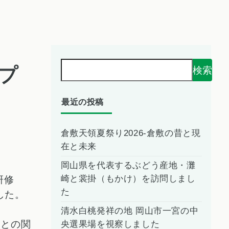
ップ
検索
最近の投稿
倉敷天領夏祭り2026-倉敷の昔と現
在と未来
岡山県を代表するぶどう産地・灘
崎と裳掛（もかけ）を訪問しまし
研修
た
した。
清水白桃発祥の地 岡山市一宮の中
人との関
央選果場を視察しました