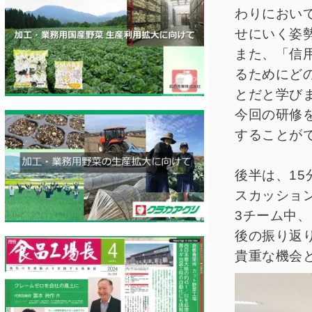
わりにおい
せにいく姿
また、「信
るためにど
とだと学び
今回の研修
することが
後半は、1
スカッショ
3チーム中
後の振り返
貴重な機会