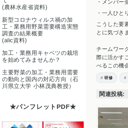
て
・
メンバー
(農林水産省資料)
・
一人ひと
新型コロナウィルス禍の加
こうした要
工・業務用野菜需要構造実態
とに気づき
調査の結果概要
(alic資料)
チームワー
加工・業務用キャベツの栽培
際に活かす
を始めてみませんか？
べるこの機
主要野菜の加工・業務用需要
研修
の動向と国内の対応方向（石
川県立大学 小林茂典教授）
関連投稿:
パンフレットPDF