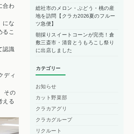
に合わ
総社市のメロン・ぶどう・桃の産
地を訪問【クラカ2026夏のフルー
」にな
ツ急便】
めるこ
朝採りスイートコーンが完売！倉
敷三斎市・清音とうもろこし祭り
て認識
に出店しました
カテゴリー
クディ
お知らせ
、その
カット野菜部
考える
クラカアグリ
クラカグループ
リクルート