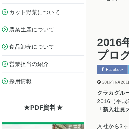
カット野菜について
農業生産について
201
食品卸売について
プロ
営業担当の紹介
Facebook
採用情報
2016年6月28
クラカグル
2016（平
PDF資料
「
新入社員
入社から3