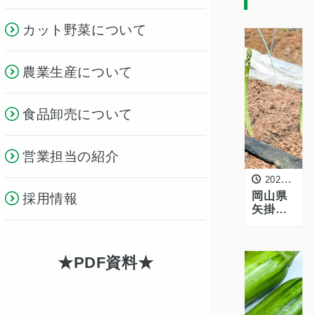
カット野菜について
農業生産について
食品卸売について
営業担当の紹介
2025年3月21日
岡山県
採用情報
矢掛町
のアス
パラガ
ス産地
PDF資料
を訪問
しまし
た