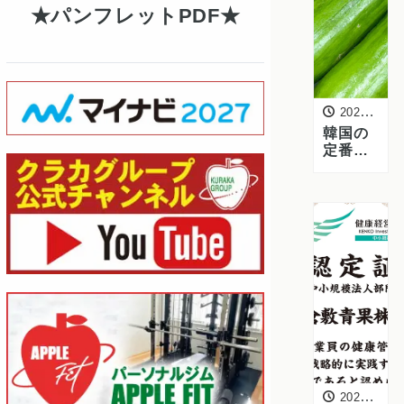
パンフレットPDF
2025年3月11日
韓国の
定番野
菜「エ
ホバ
ク」の
魅力と
は？ 韓
国農村
振興庁
の皆様
がご来
社され
ました
2025年3月10日