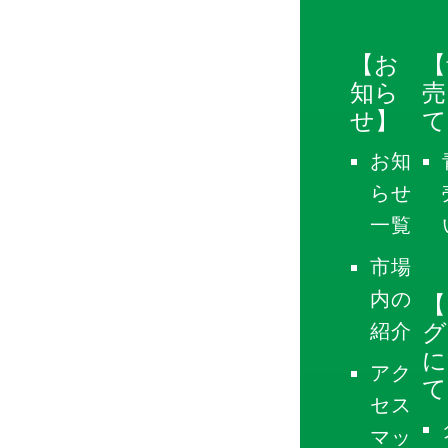
【お
【
知ら
売
せ】
て
お知
らせ
一覧
市場
内の
【
グ
紹介
に
アク
て
セス
マッ