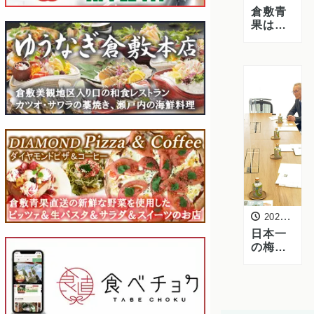
倉敷青
果は健
康経営
優良法
人2025
に認定
されま
した
2025年3月6日
日本一
の梅の
産地、
JA紀南
（JAわ
かや
ま）の