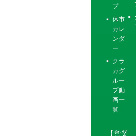
プ
休市
カレ
ンダ
ー
クラ
カグ
ルー
プ動
画一
覧
【営業