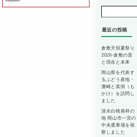
皆様が
ご来社
されま
した
最近の投稿
倉敷天領夏祭り
2026-倉敷の昔
と現在と未来
岡山県を代表す
るぶどう産地・
灘崎と裳掛（も
かけ）を訪問し
ました
清水白桃発祥の
地 岡山市一宮の
中央選果場を視
察しました