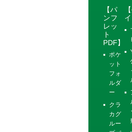
【パ
【
ンフ
イ
レッ
ト
PDF】
ポケ
ット
フォ
ルダ
ー
クラ
カグ
ルー