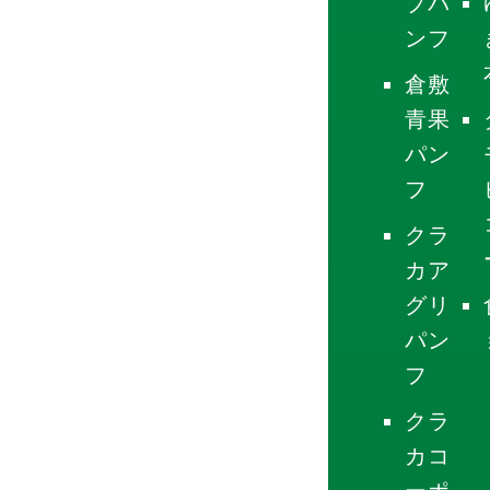
プパ
ンフ
倉敷
青果
パン
フ
クラ
カア
グリ
パン
フ
クラ
カコ