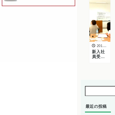
生産組
合の皆
様がご
来社
2016年6月3日
新入社
員受け
入れ担
当者研
修を行
いまし
た
（2016
年6月）
最近の投稿