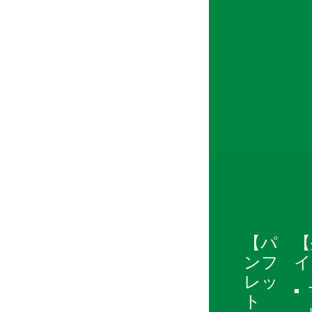
【パ
【
ンフ
イ
レッ
ト