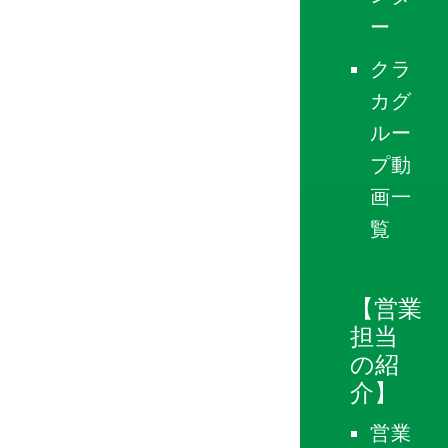
ー
クラ
カグ
ルー
プ動
画一
覧
【営業
担当
の紹
介】
営業