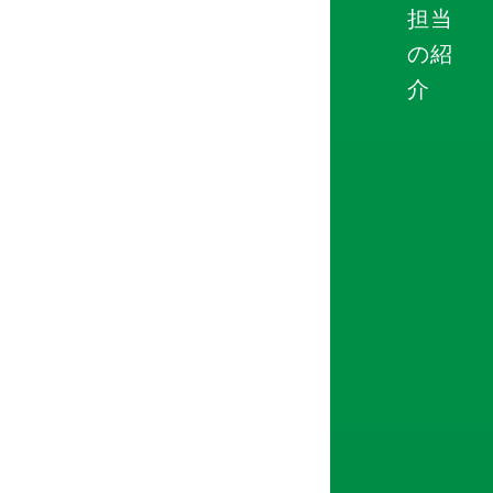
担当
の紹
介