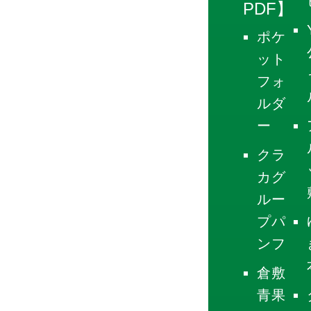
PDF】
ポケ
ット
フォ
ルダ
ー
クラ
カグ
ルー
プパ
ンフ
倉敷
青果