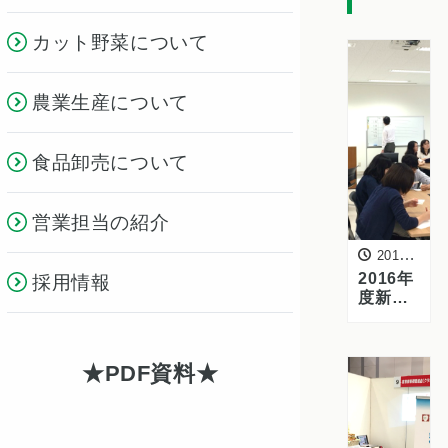
カット野菜について
農業生産について
食品卸売について
営業担当の紹介
2016年6月28日
2016年
採用情報
度新入
社員ス
タート
アップ
PDF資料
プログ
ラム
第3回目