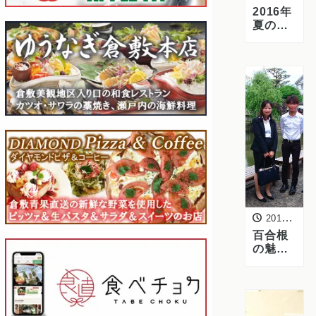
2016年
夏のフ
ルーツ
ギフト
受付開
始｜岡
山の白
桃・ブ
ドウを
贈ろう
2016年6月11日
百合根
の魅力
を全国
へ ーJA
めむろ
芽室町
百合根