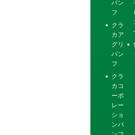
パン
フ
クラ
カア
グリ
パン
フ
クラ
カコ
ーポ
レー
ショ
ンパ
ンフ