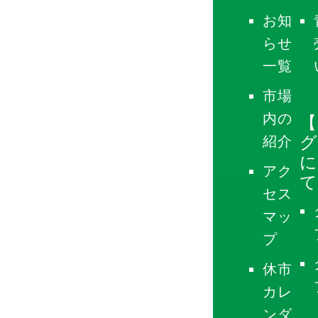
お知
らせ
一覧
市場
内の
【
グ
紹介
に
アク
て
セス
マッ
プ
休市
カレ
ンダ