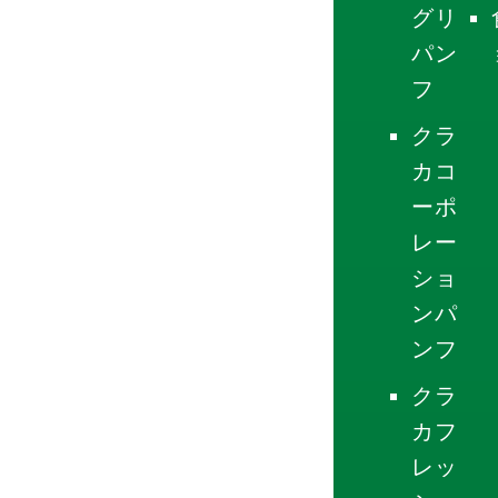
グリ
パン
フ
クラ
カコ
ーポ
レー
ショ
ンパ
ンフ
クラ
カフ
レッ