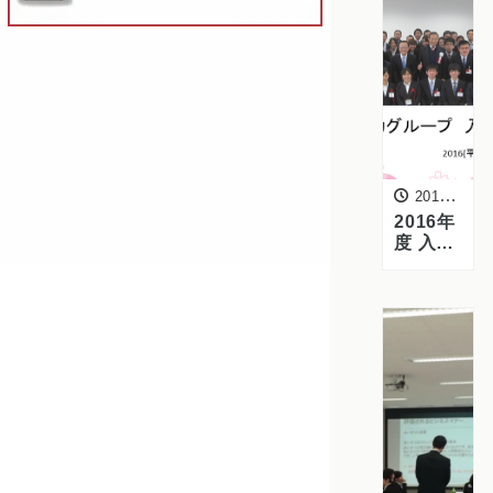
2016年4月5日
2016年
度 入社
式を行
いまし
た