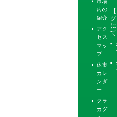
市場
内の
【
グ
紹介
に
アク
て
セス
マッ
プ
休市
カレ
ンダ
ー
クラ
カグ