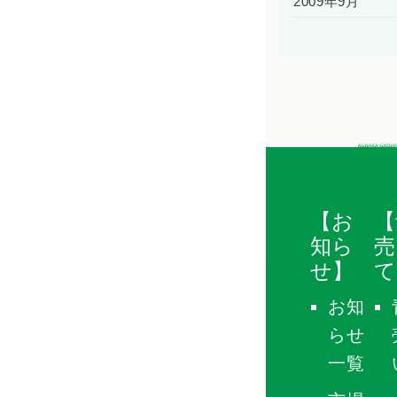
2009年9月
【お
【
知ら
売
せ】
て
お知
らせ
一覧