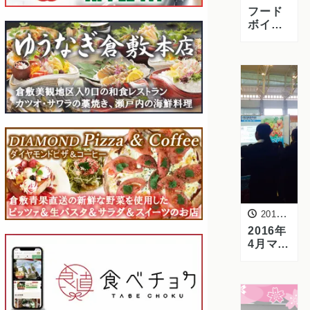
フード
ボイス
（動画
ニュー
ス）で
弊社ス
タッフ
のイン
タビュ
ーが放
映され
ていま
す
2016年4月8日
2016年
4月マイ
ナビ就
活セミ
ナーに
出展し
ました