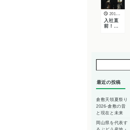
2016年4月1日
入社直
前！
2016年
度内定
者の基
礎研修
を行い
ました
最近の投稿
倉敷天領夏祭り
2026-倉敷の昔
と現在と未来
岡山県を代表す
るぶどう産地・