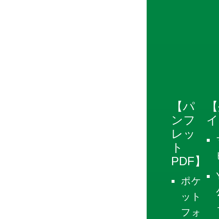
【パ
【
ンフ
イ
レッ
ト
PDF】
ポケ
ット
フォ