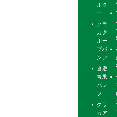
ルダ
ー
クラ
カグ
ルー
プパ
ンフ
倉敷
青果
パン
フ
クラ
カア