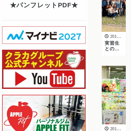
を開催
パンフレットPDF
しまし
た
2016年4月21日
実習生
との交
流食事
会・お
花見を
行いま
した
2016年4月11日