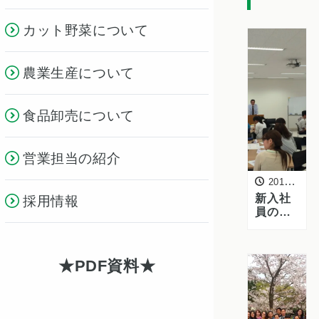
カット野菜について
農業生産について
食品卸売について
営業担当の紹介
2016年4月27日
新入社
採用情報
員の成
長を支
える第
一歩 ー
PDF資料
スター
トアッ
ププロ
グラム