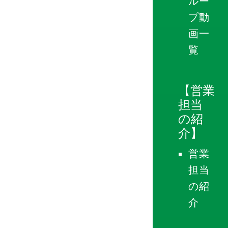
ルー
プ動
画一
覧
【営業
担当
の紹
介】
営業
担当
の紹
介