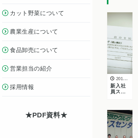
カット野菜について
農業生産について
食品卸売について
営業担当の紹介
2016年7月30日
新入社
採用情報
員スタ
ートア
ッププ
ログラ
PDF資料
ム 第4
回目