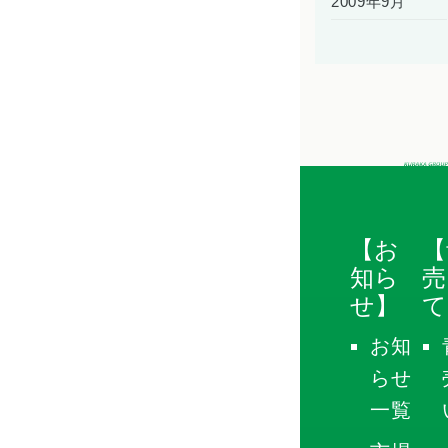
2009年9月
【お
【
知ら
売
せ】
て
お知
らせ
一覧