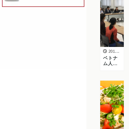
イカ」
を入荷
しまし
た
2016年7月11日
ベトナ
ム人実
習生と
の意見
交換会
を開催
しまし
た