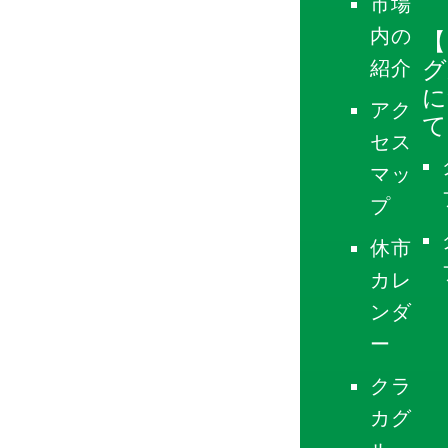
市場
内の
【
グ
紹介
に
アク
て
セス
マッ
プ
休市
カレ
ンダ
ー
クラ
カグ