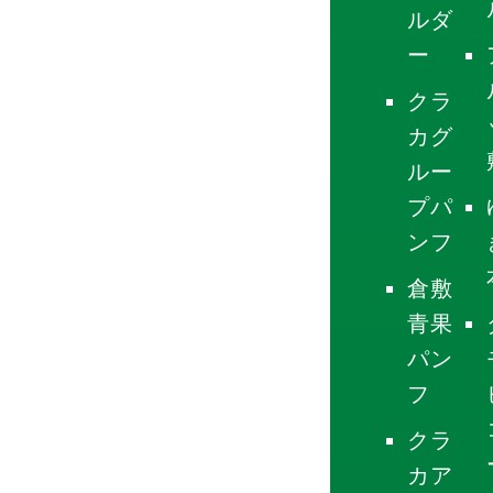
ルダ
ー
クラ
カグ
ルー
プパ
ンフ
倉敷
青果
パン
フ
クラ
カア