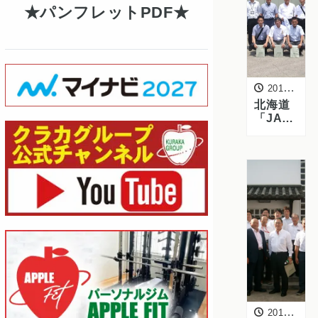
パンフレットPDF
2016年7月28日
北海道
「JAき
たみら
い玉葱
振興会
三役」
にご来
訪いた
だきま
した
2016年7月25日