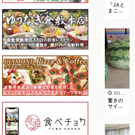
「JAと
まこま
い広域
南瓜生
産部会
販売協
議会」
が倉敷
で開催
されま
した
2016年7月15日
驚きの
サイ
ズ！鳥
取県倉
吉産
「ジャ
ンボス