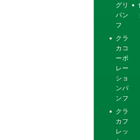
グリ
パン
フ
クラ
カコ
ーポ
レー
ショ
ンパ
ンフ
クラ
カフ
レッ