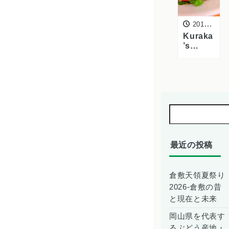
2016年7月1日
Kuraka
’s
Kitche
n夏メニ
ューを
更新 ー
夏バテ
対策に
ぴった
りのサ
ラダ特
集
最近の投稿
倉敷天領夏祭り
2026-倉敷の昔
と現在と未来
岡山県を代表す
るぶどう産地・