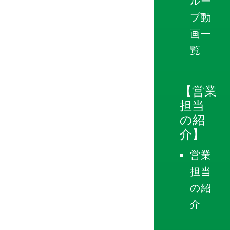
ルー
プ動
画一
覧
【営業
担当
の紹
介】
営業
担当
の紹
介