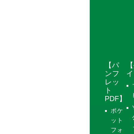
【パ
【
ンフ
イ
レッ
ト
PDF】
ポケ
ット
フォ