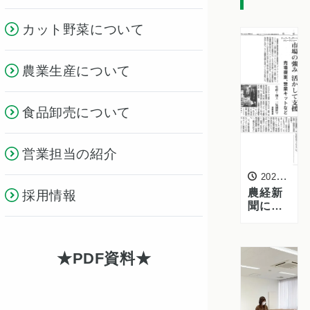
カット野菜について
農業生産について
食品卸売について
営業担当の紹介
2022年2月28日
農経新
採用情報
聞に千
葉・幕
張メッ
セで開
PDF資料
催され
た「ス
ーパー
マーケ