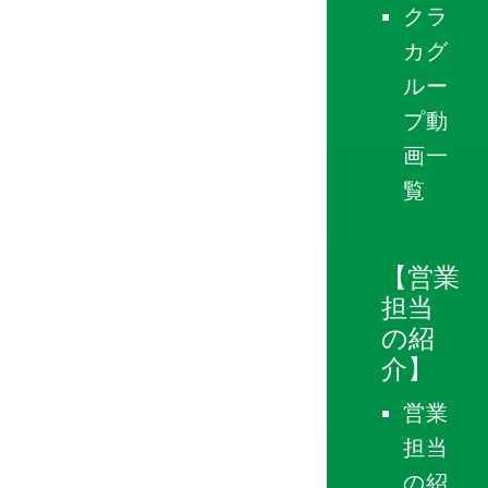
クラ
カグ
ルー
プ動
画一
覧
【営業
担当
の紹
介】
営業
担当
の紹