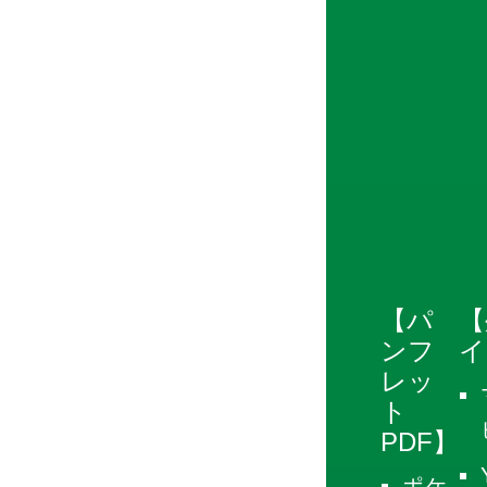
【パ
【
ンフ
イ
レッ
ト
PDF】
ポケ