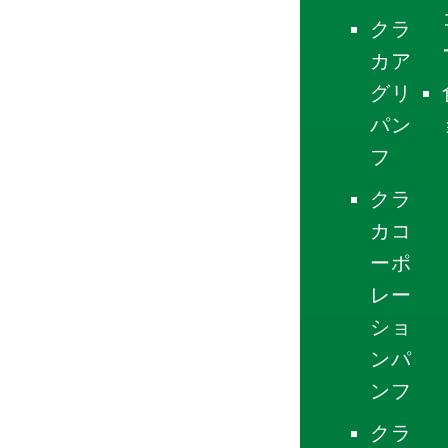
クラ
カア
グリ
パン
フ
クラ
カコ
ーポ
レー
ショ
ンパ
ンフ
クラ