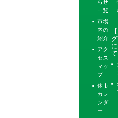
らせ
一覧
市場
内の
【
グ
紹介
に
アク
て
セス
マッ
プ
休市
カレ
ンダ
ー