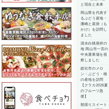
と現在と未来
岡山県を代表す
るぶどう産地・
灘崎と裳掛（も
かけ）を訪問し
ました
清水白桃発祥の
地 岡山市一宮の
中央選果場を視
察しました
総社市のメロ
ン・ぶどう・桃
の産地を訪問
【クラカ2026夏
のフルーツ急
便】
朝採りスイート