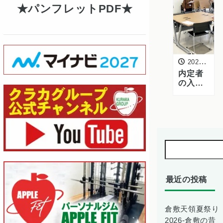
ット・
パンフレットPDF
トレー
ドショ
ー」に
出店し
たカッ
ト野菜
2022年2月26日
部が掲
内定者
載され
の入社
ました
前研修
を実施
しまし
た
-2022年
2月
最近の投稿
倉敷天領夏祭り
2026-倉敷の昔