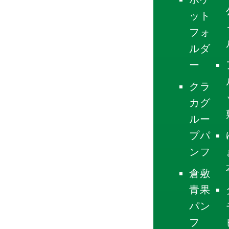
ット
フォ
ルダ
ー
クラ
カグ
ルー
プパ
ンフ
倉敷
青果
パン
フ