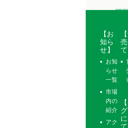
【お
【
知ら
売
せ】
て
お知
らせ
一覧
市場
内の
【
グ
紹介
に
アク
て