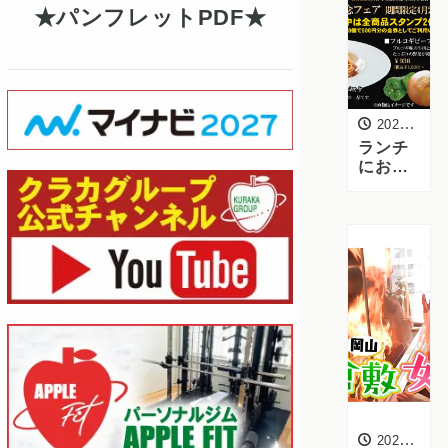
に対す
パンフレットPDF
る取り
組み
2024年4月25日
ランチ
におす
すめ！
「ダイ
ヤモン
ドピザ
＆コー
ヒ
ー」、
42周年
記念フ
ェア開
催中
2024年4月24日