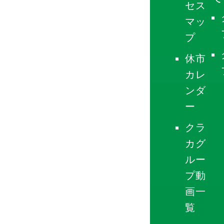
セス
マッ
プ
休市
カレ
ンダ
ー
クラ
カグ
ルー
プ動
画一
覧