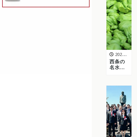
新聞に
掲載さ
れまし
た
2024年4月12日
西条の
名水
「うち
ぬき
水」で
育った
極上の
バジ
ル、株
式会社
愛翔を
訪問し
ました