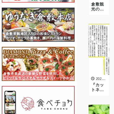
倉敷観
光の際
はぜ
ひ！愛
媛あい
テレビ
「よる
マ
チ！」
で「ゆ
うなぎ
倉敷本
店」が
紹介さ
れまし
た
2024年4月18日
『カッ
トネギ
工場』
自動化
への取
り組み
が山陽