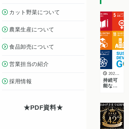
カット野菜について
農業生産について
食品卸売について
営業担当の紹介
2024年4月26日
持続可
採用情報
能な社
会の実
現に向
けた、
PDF資料
クラカ
グルー
プの
SDGs