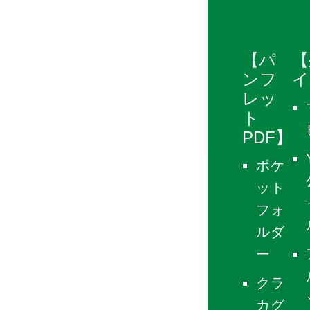
【パ
【
ンフ
イ
レッ
ト
PDF】
ポケ
ット
フォ
ルダ
ー
クラ
カグ