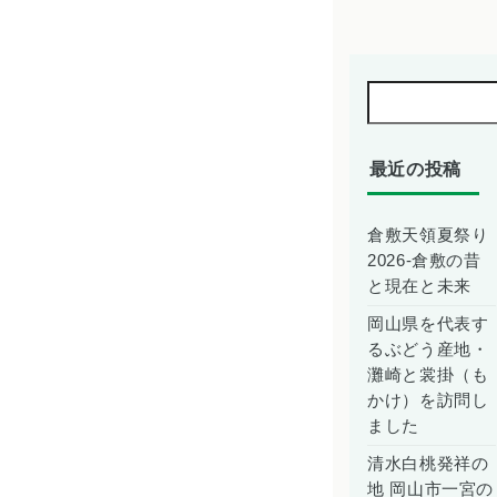
が「月
刊食品
工場
長」
2024年
4月号に
掲載さ
れまし
最近の投稿
た
倉敷天領夏祭り
2026-倉敷の昔
と現在と未来
岡山県を代表す
るぶどう産地・
灘崎と裳掛（も
かけ）を訪問し
ました
清水白桃発祥の
地 岡山市一宮の