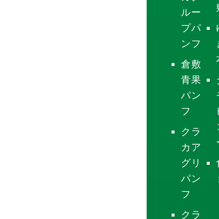
ルー
プパ
ンフ
倉敷
青果
パン
フ
クラ
カア
グリ
パン
フ
クラ