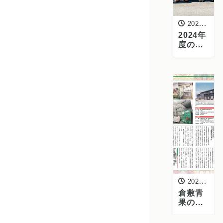
2024年4月1日
2024年
度の入
社式が
行われ
ました
ー初々
しい新
入社員
による
誓いの
言葉に
感激
2024年4月1日
倉敷青
果のカ
ット野
菜工場