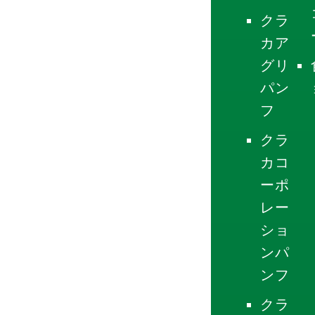
クラ
カア
グリ
パン
フ
クラ
カコ
ーポ
レー
ショ
ンパ
ンフ
クラ