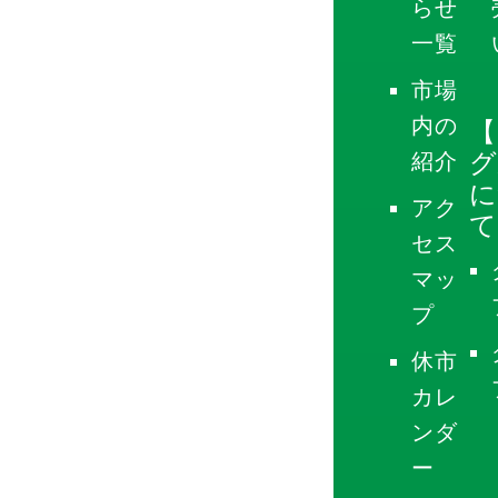
らせ
一覧
市場
内の
【
グ
紹介
に
アク
て
セス
マッ
プ
休市
カレ
ンダ
ー