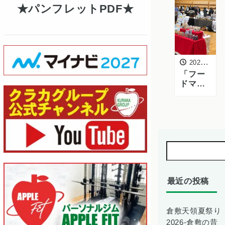
パンフレットPDF
2020年1月16日
「フー
ドマッ
チング
フェア
2020
WINTE
R in お
かや
ま」に
カット
野菜部
が出展
最近の投稿
倉敷天領夏祭り
2026-倉敷の昔