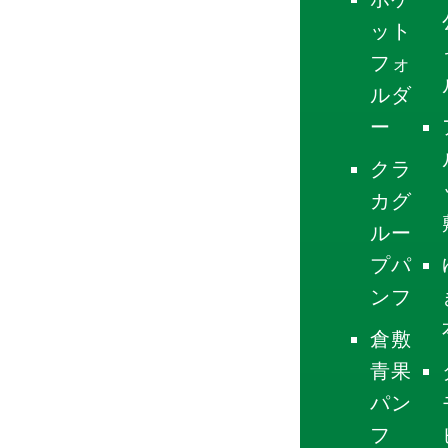
ット
フォ
ルダ
ー
クラ
カグ
ルー
プパ
ンフ
倉敷
青果
パン
フ