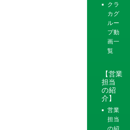
クラ
カグ
ルー
プ動
画一
覧
【営業
担当
の紹
介】
営業
担当
の紹