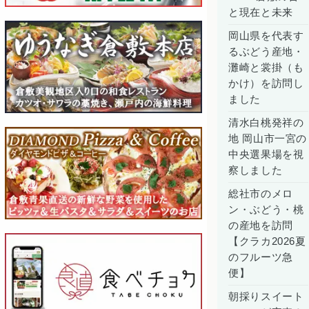
と現在と未来
岡山県を代表す
るぶどう産地・
灘崎と裳掛（も
かけ）を訪問し
ました
清水白桃発祥の
地 岡山市一宮の
中央選果場を視
察しました
総社市のメロ
ン・ぶどう・桃
の産地を訪問
【クラカ2026夏
のフルーツ急
便】
朝採りスイート