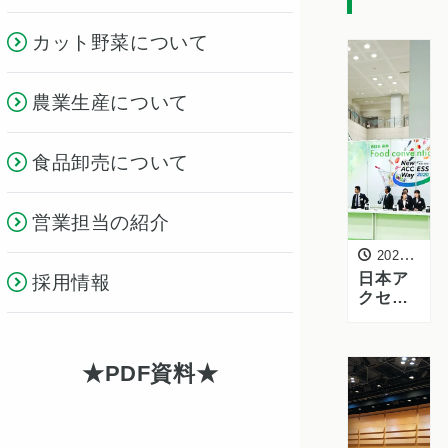
カット野菜について
農業生産について
食品卸売について
営業担当の紹介
2020年1月16日
日本ア
採用情報
クセス
「春季
フード
コンベ
PDF資料
ンショ
ン
2020」
に出展