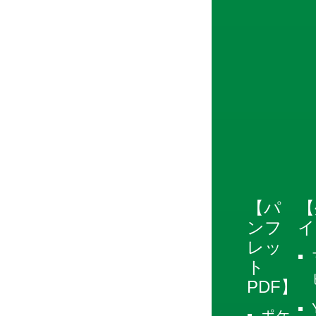
【パ
【
ンフ
イ
レッ
ト
PDF】
ポケ