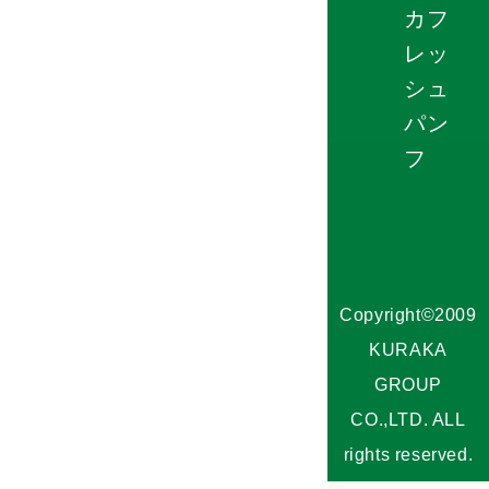
カフ
レッ
シュ
パン
フ
Copyright©2009
KURAKA
GROUP
CO.,LTD. ALL
rights reserved.