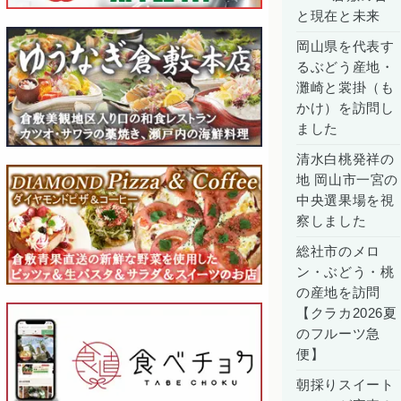
と現在と未来
岡山県を代表す
るぶどう産地・
灘崎と裳掛（も
かけ）を訪問し
ました
清水白桃発祥の
地 岡山市一宮の
中央選果場を視
察しました
総社市のメロ
ン・ぶどう・桃
の産地を訪問
【クラカ2026夏
のフルーツ急
便】
朝採りスイート