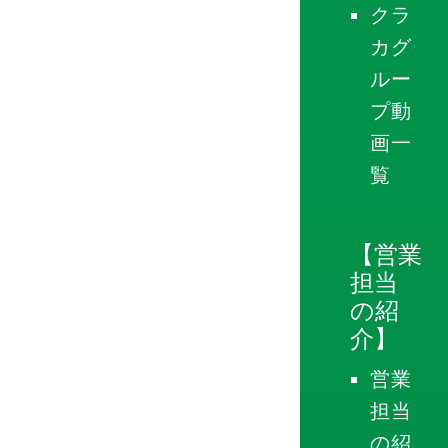
クラ
カグ
ルー
プ動
画一
覧
【営業
担当
の紹
介】
営業
担当
の紹