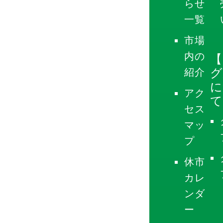
らせ
一覧
市場
内の
【
グ
紹介
に
アク
て
セス
マッ
プ
休市
カレ
ンダ
ー