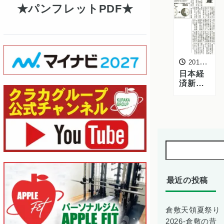
パンフレットPDF
2017年1月28日
日本経
済新聞
に加
工・業
務用野
菜の取
り組み
が掲載
されま
した。
最近の投稿
倉敷天領夏祭り
2026-倉敷の昔