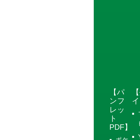
【パ
【
ンフ
イ
レッ
ト
PDF】
ポケ