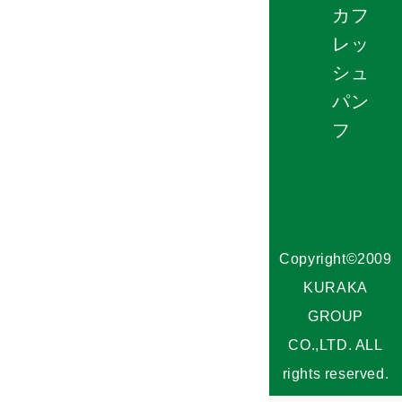
カフ
レッ
シュ
パン
フ
Copyright©2009
KURAKA
GROUP
CO.,LTD. ALL
rights reserved.