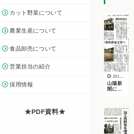
カット野菜について
農業生産について
食品卸売について
営業担当の紹介
2017年1月31日
山陽新
採用情報
聞に掲
載 岡山
県産加
工・業
PDF資料
務用野
菜の増
産への
取組み