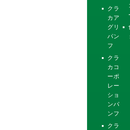
クラ
カア
グリ
パン
フ
クラ
カコ
ーポ
レー
ショ
ンパ
ンフ
クラ