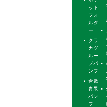
ット
フォ
ルダ
ー
クラ
カグ
ルー
プパ
ンフ
倉敷
青果
パン
フ