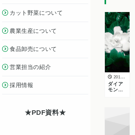
カット野菜について
農業生産について
食品卸売について
営業担当の紹介
2015年6月15日
ダイア
採用情報
モンド
スクエ
アに咲
いた
PDF資料
「クチ
ナシ」
の花を
紹介し