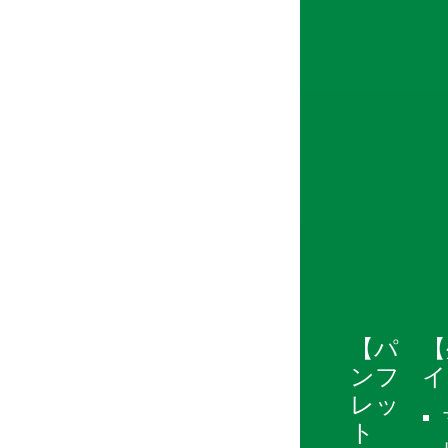
【パ
【
ンフ
イ
レッ
ト