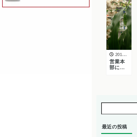
キャベ
ツの契
約継続
と新た
な連携
へ
2015年6月1日
営業本
部にあ
る「幸
福の
木」を
紹介し
ます
最近の投稿