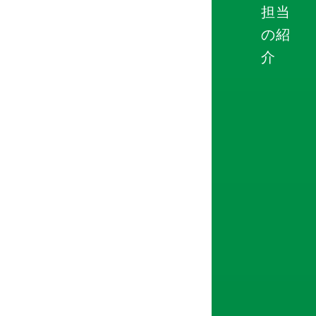
担当
の紹
介