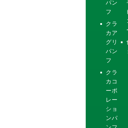
パン
フ
クラ
カア
グリ
パン
フ
クラ
カコ
ーポ
レー
ショ
ンパ
ンフ