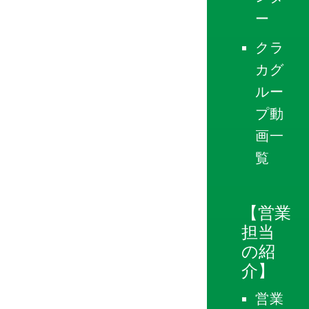
ー
クラ
カグ
ルー
プ動
画一
覧
【営業
担当
の紹
介】
営業