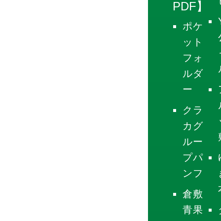
PDF】
ポケ
ット
フォ
ルダ
ー
クラ
カグ
ルー
プパ
ンフ
倉敷
青果