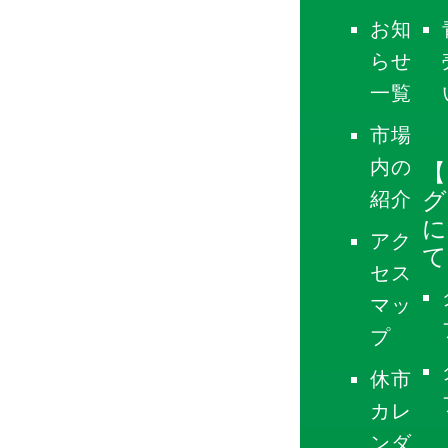
お知
らせ
一覧
市場
内の
【
グ
紹介
に
アク
て
セス
マッ
プ
休市
カレ
ンダ