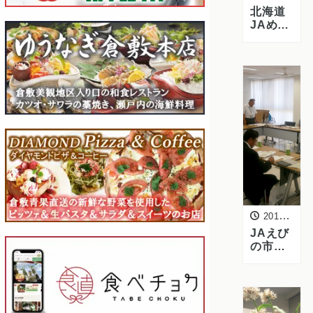
北海道
JAめま
んべつ
の皆様
がご来
社 ー産
地と卸
の連携
を深め
る研修
会を開
催
2015年6月5日
JAえび
の市・
宮崎経
済連の
皆様が
ご来社
ー夏秋