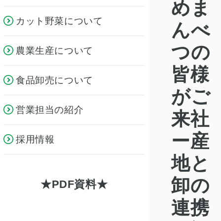
めま
カット野菜について
んべ
つの
農業生産について
皆様
食品卸売について
がご
営業担当の紹介
来社
ー産
採用情報
地と
卸の
PDF資料
連携