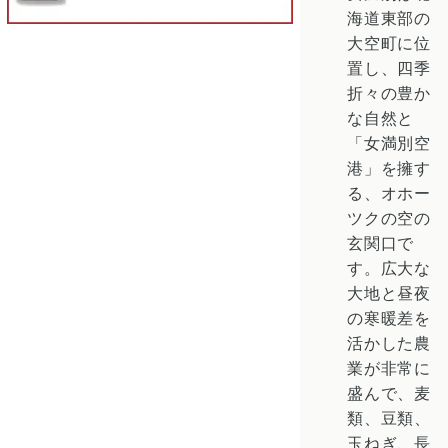
海道東部の
大空町に位
置し、四季
折々の豊か
な自然と
「女満別空
港」を擁す
る、オホー
ツクの空の
玄関口で
す。広大な
大地と昼夜
の寒暖差を
活かした農
業が非常に
盛んで、麦
類、豆類、
玉ねぎ、長