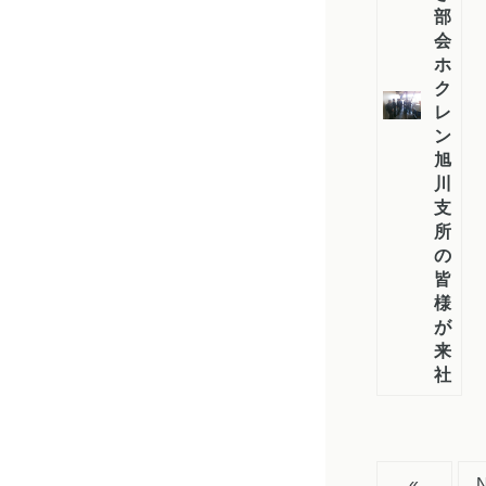
部
会・
ホ
ク
レ
ン
旭
川
支
所
の
皆
様
が
来
社
«