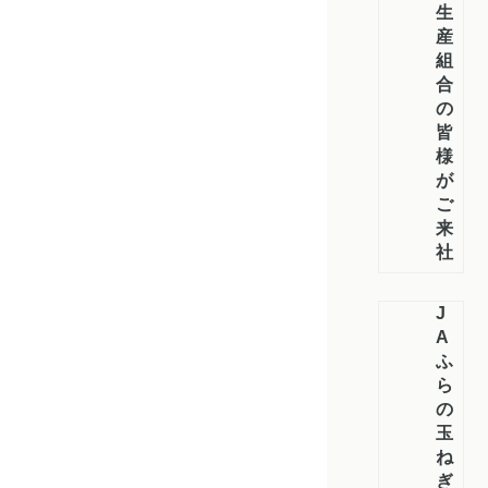
生
産
組
合
の
皆
様
が
ご
来
社
J
A
ふ
ら
の
玉
ね
ぎ