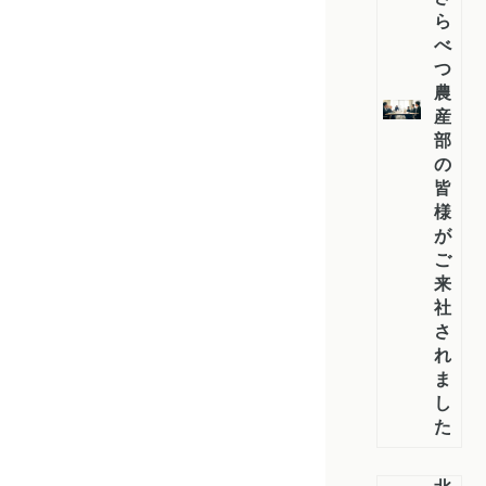
ら
べ
つ
農
産
部
の
皆
様
が
ご
来
社
さ
れ
ま
し
た