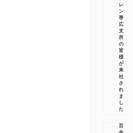
レ
ン
帯
広
支
所」
の
皆
様
が
来
社
さ
れ
ま
し
た
百
合