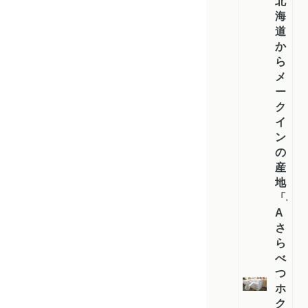
北
海
道
か
ら
メ
ー
ク
イ
ン
の
産
地
「J
A
さ
ら
べ
つ・
ホ
ク