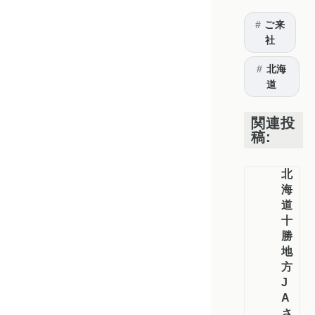
ご来
社
北海
道
関連投
稿:
北
海
道
十
勝
地
方
J
A
さ