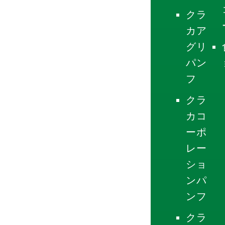
クラ
カア
グリ
パン
フ
クラ
カコ
ーポ
レー
ショ
ンパ
ンフ
クラ