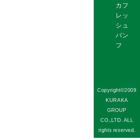
カフ
レッ
シュ
パン
フ
Copyright©2009
KURAKA
GROUP
CO.,LTD. ALL
rights reserved.