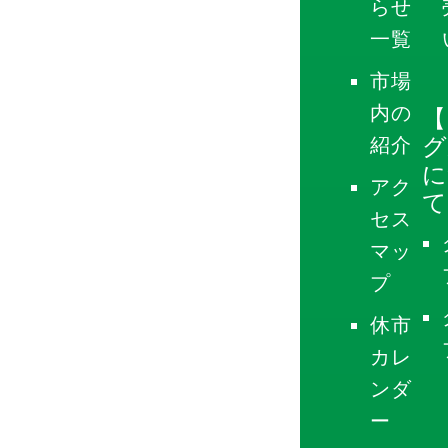
らせ
一覧
市場
内の
【
グ
紹介
に
アク
て
セス
マッ
プ
休市
カレ
ンダ
ー