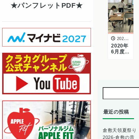
パンフレットPDF
2020年6月11日
2020年
6月度新
入社員
フォロ
ー研修
を実施
しまし
た
最近の投稿
倉敷天領夏祭り
2026-倉敷の昔