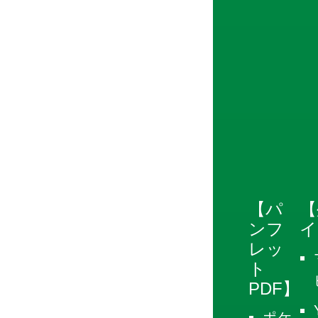
【パ
【
ンフ
イ
レッ
ト
PDF】
ポケ