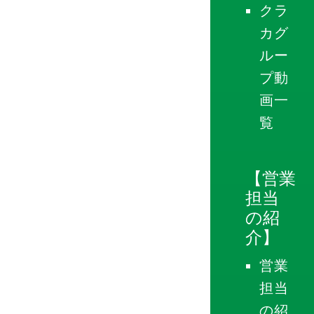
クラ
カグ
ルー
プ動
画一
覧
【営業
担当
の紹
介】
営業
担当
の紹