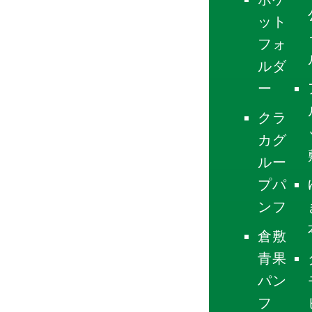
ット
フォ
ルダ
ー
クラ
カグ
ルー
プパ
ンフ
倉敷
青果
パン
フ