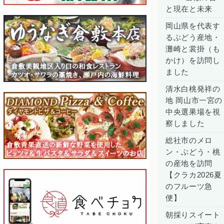
と現在と未来
岡山県を代表す
るぶどう産地・
灘崎と裳掛（も
かけ）を訪問し
ました
清水白桃発祥の
地 岡山市一宮の
中央選果場を視
察しました
総社市のメロ
ン・ぶどう・桃
の産地を訪問
【クラカ2026夏
のフルーツ急
便】
朝採りスイート