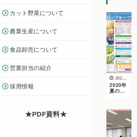
カット野菜について
農業生産について
食品卸売について
営業担当の紹介
2020年6月19日
2020年
採用情報
夏のフ
ルーツ
ギフト
受付を
PDF資料
開始し
まし
た！