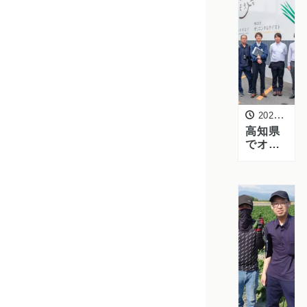
訪問し
ました
2026年5月21日
高知県
でオク
ラ・し
しとう
圃場を
視察｜
株式会
社カネ
エイで
商談を
実施