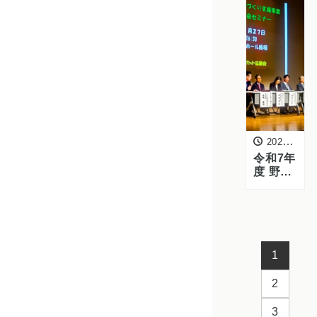
ました
2026年2月27日
令和7年
度 野菜
流通カ
ット協
議会 成
果発表
会に参
加しま
1
した
2
3