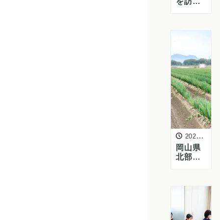
を訪問
｜ズッ
キー
ニ・レ
タスの
商談と
圃場視
察を実
施
2026年3月25日
岡山県
北部ブ
ライト
コーポ
レーシ
ョンお
よび白
ねぎ圃