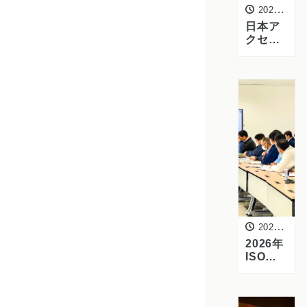
2026年3月13日
日本ア
クセス
主催 近
畿内見
会に出
展しま
した
2026年3月12日
2026年
ISO
22000
審査を
実施し