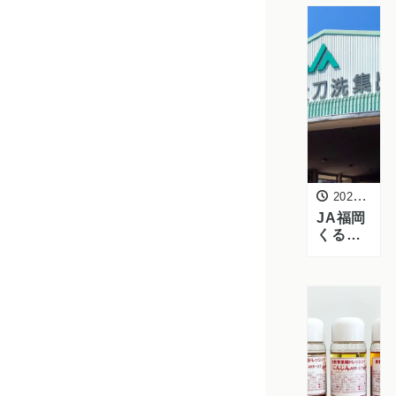
大興産
業株式
会社を
訪問｜
岡山県
産野菜
を活用
したド
レッシ
ングの
商品化
に向け
2026年4月8日
て
JA福岡
くるめ
みい地
区を訪
問｜小
松菜・
ズッキ
ーニな
ど圃場
視察・
商談を