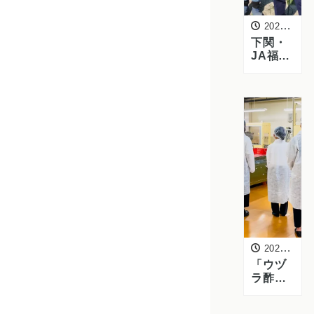
2026年5月13日
下関・
JA福岡
くるめ
みい地
区にて
サンチ
ュ・ズ
ッキー
ニなど
の商談
と圃場
視察を
実施
2026年4月30日
「ウヅ
ラ酢」
でおな
じみの