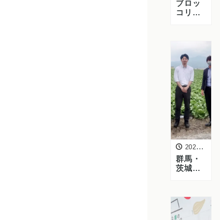
ブロッ
コリー
の安定
供給へ
－株式
会社徳
島サリ
ナスを
訪問し
ました
2026年5月27日
群馬・
茨城の
レタ
ス・キ
ャベツ
の生産
現場を