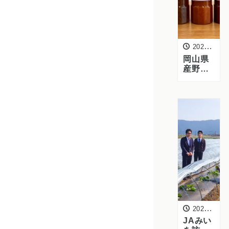
実施
2026年3月27日
岡山県
産野菜
を活用
したド
レッシ
ング開
発｜試
作と販
売展開
に向け
た検討
を実施
2026年3月26日
JAみい