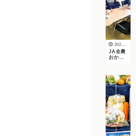
場を訪
問しま
した
2026年3月16日
JA全農
おかや
まの皆
様がご
来社 ー
岡山県
産野菜
の活用
と加工
提案に
ついて
意見交
換