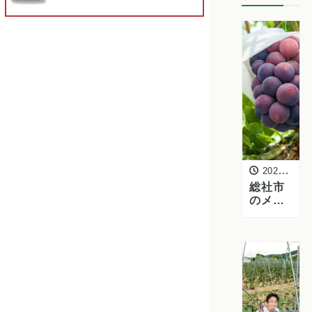
2026年7月11日
総社市
のメロ
ン・ぶ
どう・
桃の産
地を訪
問【ク
ラカ
2026夏
のフル