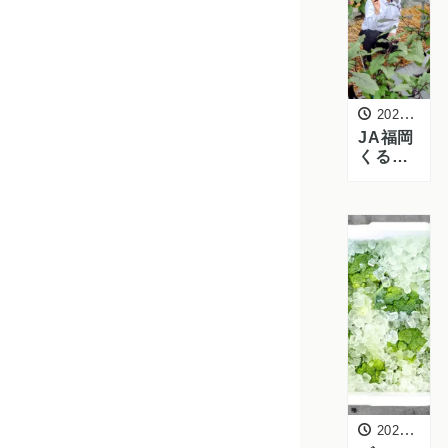
ーツ急
便】
2026年6月19日
JA福岡
くるめ
大刀洗
集出荷
場を訪
問｜ズ
ッキー
ニ・な
すの生
育状況
と来季
に向け
た産地
の取り
組み
2026年6月4日