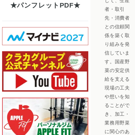
じて、生産
パンフレットPDF
者・取引
先・消費者
との信頼関
係を築く取
り組みを発
信していま
す。国産野
菜の安定供
給を支える
現場の工夫
や想いを知
ることがで
き、加工・
業務用野菜
に関心のあ