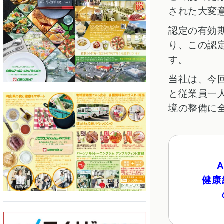
された大変
認定の有効期
り、この認
す。
当社は、今
と従業員一
境の整備に
健康