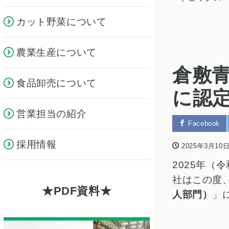
カット野菜について
農業生産について
倉敷青
食品卸売について
に認
営業担当の紹介
Facebook
採用情報
2025年3月10
2025年（
社
はこの度
PDF資料
人部門）
」