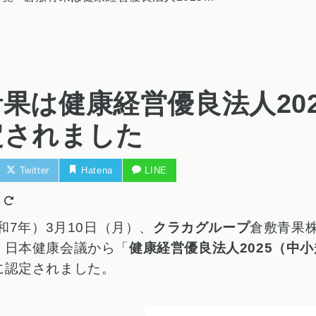
果は健康経営優良法人202
定されました
Twitter
Hatena
LINE
日
令和7年）3月10日（月）、
クラカグループ
倉敷青果
、日本健康会議から「
健康経営優良法人2025（中
に認定されました。