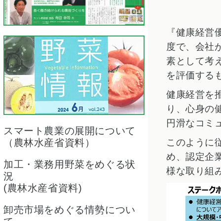
『健康経営
度で、会社
素として考
を評価する
健康経営を
り、心身の
円滑なコミ
スマート農業の展開について
（農林水産省資料）
このように
め、認定企
加工・業務用野菜をめぐる状
様な取り組
況
(農林水産省資料)
卸売市場をめぐる情勢につい