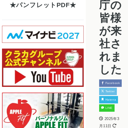
庁の
パンフレットPDF
皆様
が来
社さ
れま
した
Facebook
Twitter
Hatena
LINE
2025年3
月11日