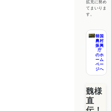
拡充に努め
てまいりま
す。
韓国
農村
振興
庁
のホ
ーム
ペー
ジへ
魏様
直
伝！