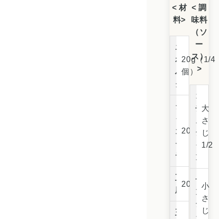
< 材
< 調
料>
味料
（ソ
ー
エ
ス）
ホ
20g（1/4
>
バ
個）
ク
コ
ジ
チ
大
ャ
ュ
さ
ガ
20g
ジ
じ
イ
ャ
1/2
モ
ン
豆
テ
20g
小
腐
ン
さ
ジ
じ
玉
ャ