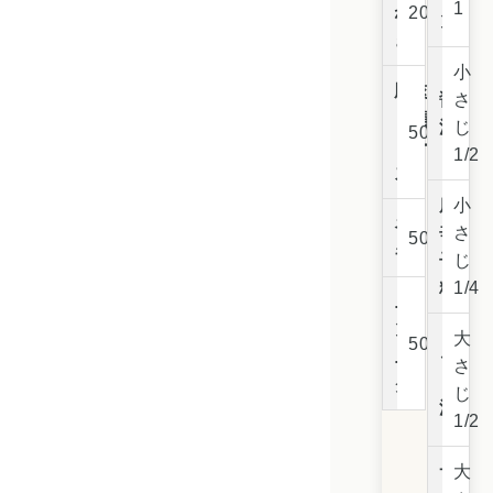
1
ね
20g
ン
ぎ
小
豚肉
醤
さ
（肩
油
じ
50g
ロー
1/2
ス）
唐
小
ネ
辛
さ
50g
ギ
子
じ
粉
1/4
ニ
ン
大
50g
ご
ニ
さ
ま
ク
じ
油
1/2
サ
大