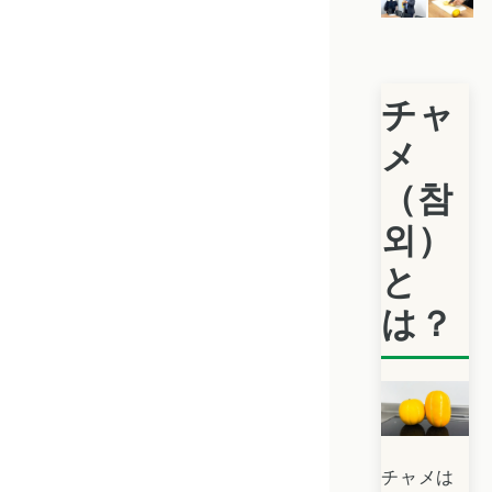
チャ
メ
（참
외）
と
は？
チャメは