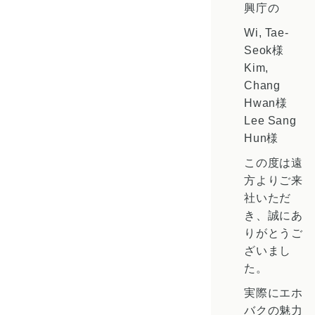
興庁の
Wi, Tae-
Seok様
Kim,
Chang
Hwan様
Lee Sang
Hun様
この度は遠
方よりご来
社いただ
き、誠にあ
りがとうご
ざいまし
た。
実際にエホ
バクの魅力