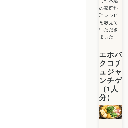
った本場
の家庭料
理レシピ
を教えて
いただき
ました。
エホバ
クコチ
ュジャ
ンチゲ
（1人
分）