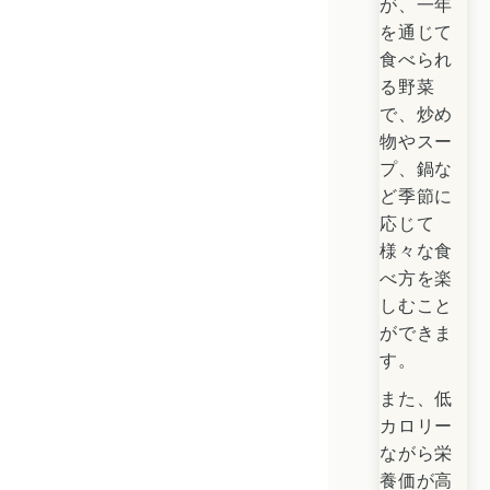
が、一年
を通じて
食べられ
る野菜
で、炒め
物やスー
プ、鍋な
ど季節に
応じて
様々な食
べ方を楽
しむこと
ができま
す。
また、低
カロリー
ながら栄
養価が高