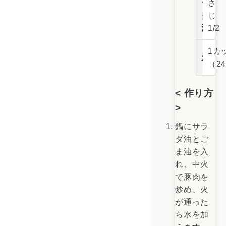
ラ
さ
ダ
じ
油
1/2
1カ
水
（24
< 作り方
>
鍋にサラ
ダ油とご
ま油を入
れ、中火
で豚肉を
炒め、火
が通った
ら水を加