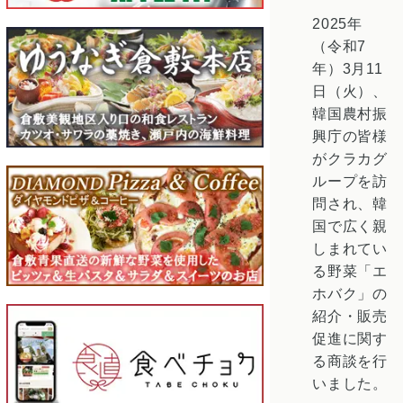
2025年
（令和7
年）3月11
日（火）、
韓国農村振
興庁の皆様
がクラカグ
ループを訪
問され、韓
国で広く親
しまれてい
る野菜「エ
ホバク」の
紹介・販売
促進に関す
る商談を行
いました。