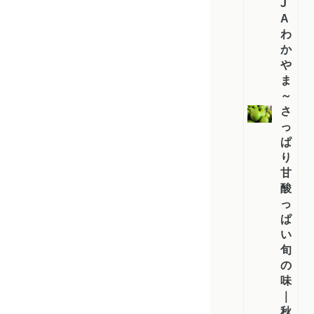
J
A
わ
か
や
ま）
～
さ
っ
ぱ
り
甘
酸
っ
ぱ
い
旬
の
味
｜
秋