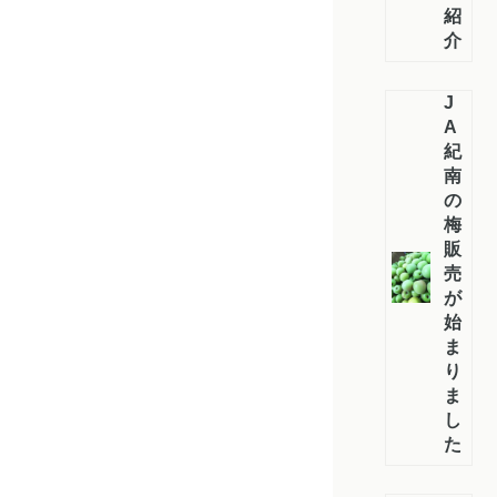
紹
介！
J
A
紀
南
の
梅
販
売
が
始
ま
り
ま
し
た！