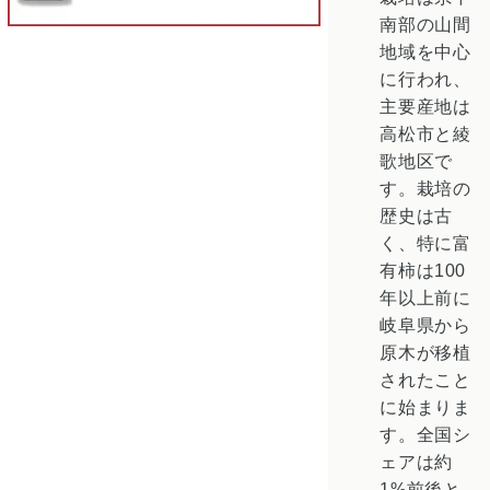
南部の山間
地域を中心
に行われ、
主要産地は
高松市
と
綾
歌地区
で
す。栽培の
歴史は古
く、特に富
有柿は100
年以上前に
岐阜県から
原木が移植
されたこと
に始まりま
す。全国シ
ェアは約
1%前後と