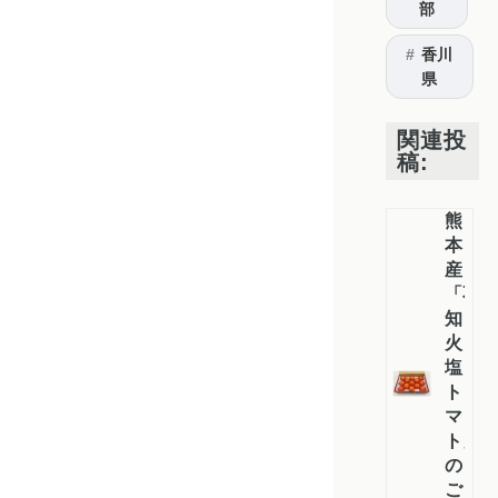
部
香川
県
関連投
稿:
熊
本
産
「不
知
火
塩
ト
マ
ト」
の
ご