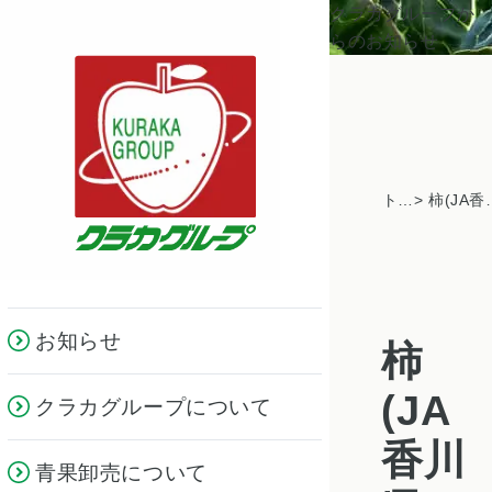
クラカグループか
らのお知らせ
トピックス一覧
> 柿(JA香川県）～鮮や
お知らせ
柿
(JA
クラカグループについて
香川
青果卸売について