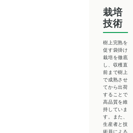
栽培
技術
樹上完熟を
促す
袋掛け
栽培
を徹底
し、収穫直
前まで樹上
で成熟させ
てから出荷
することで
高品質を維
持していま
す。また、
生産者と技
術員による