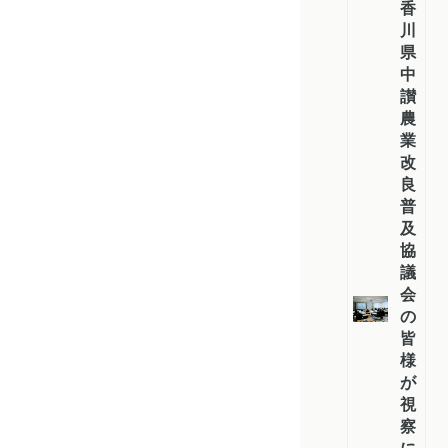
香
川
県
中
讃
農
業
改
良
普
及
協
議
会
の
皆
様
が
視
察