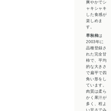
爽やかでシ
ャキシャキ
した食感が
楽しめま
す。
早秋柿
は
2003年に
品種登録さ
れた完全甘
柿で、平均
的な大きさ
で扁平で四
角い形をし
ています。
肉質は柔ら
かく果汁が
多く、程よ
い甘さでみ