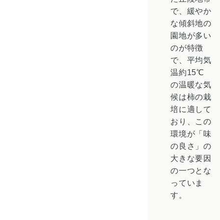
で、緩やか
な傾斜地の
園地が多い
のが特徴
で、平均気
温約15℃
の温暖な気
候は柿の栽
培に適して
おり、この
環境が「味
の良さ」の
大きな要因
の一つとな
っていま
す。