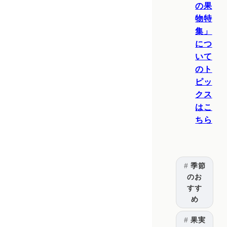
の果
物特
集」
につ
いて
のト
ピッ
クス
はこ
ちら
季節
のお
すす
め
果実