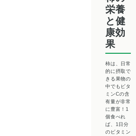
栄養
と健
康効
果
柿は、日常
的に摂取で
きる果物の
中でも
ビタ
ミンCの含
有量が非常
に豊富
！1
個食べれ
ば、1日分
のビタミン