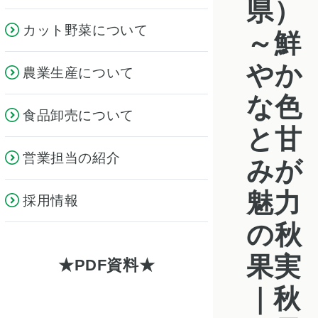
県）
カット野菜について
～鮮
やか
農業生産について
な色
食品卸売について
と甘
営業担当の紹介
みが
魅力
採用情報
の秋
果実
PDF資料
｜秋