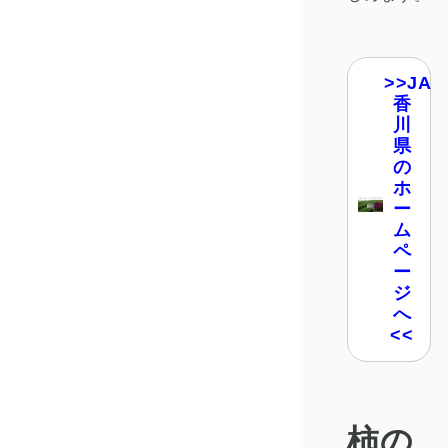
JA
香
川
県
の
ホ
ー
ム
ペ
ー
ジ
へ
柿の