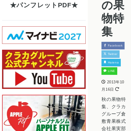
の果
パンフレットPDF
物特
集
Facebook
Twitter
Hatena
LINE
2013年10
月16日
秋の果物特
集、クラカ
グループ倉
敷青果株式
会社果実部