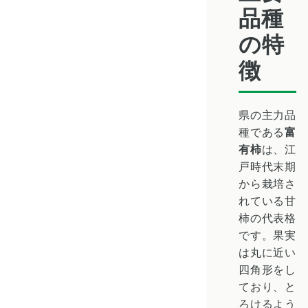
品種
の特
徴
県の主力品
種である
富
有柿
は、江
戸時代末期
から栽培さ
れている甘
柿の代表格
です。果実
は丸に近い
四角形をし
ており、と
ろけるよう