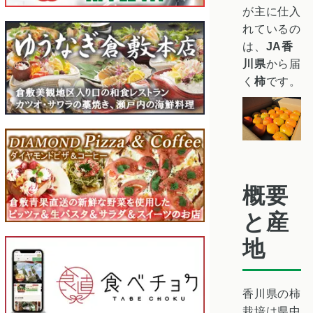
が主に仕入
れているの
は、
JA香
川県
から届
く
柿
です。
概要
と産
地
香川県の
柿
栽培
は県中