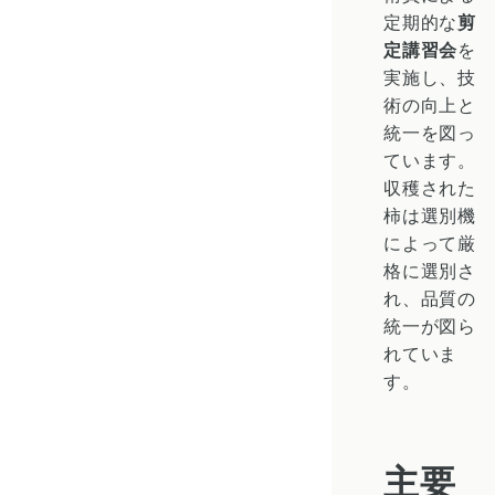
定期的な
剪
定講習会
を
実施し、技
術の向上と
統一を図っ
ています。
収穫された
柿は
選別機
によって厳
格に選別さ
れ、品質の
統一が図ら
れていま
す。
主要