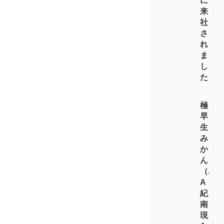
に
来
社
さ
れ
ま
し
た
極
早
生
み
か
ん
（J
A
紀
南：
現