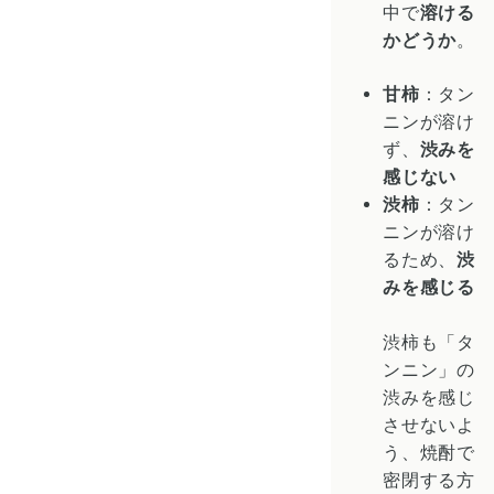
中で
溶ける
かどうか
。
甘柿
：タン
ニンが溶け
ず、
渋みを
感じない
渋柿
：タン
ニンが溶け
るため、
渋
みを感じる
渋柿も「タ
ンニン」の
渋みを感じ
させないよ
う、焼酎で
密閉する方