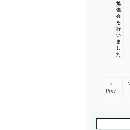
勉
強
会
を
行
い
ま
し
た
«
Prev