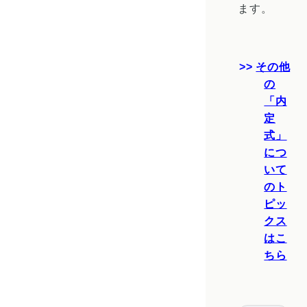
ます。
その他
の
「内
定
式」
につ
いて
のト
ピッ
クス
はこ
ちら