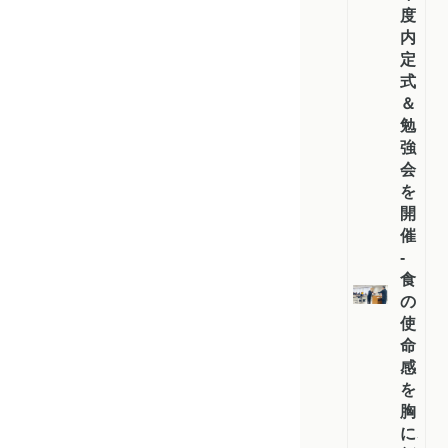
度
内
定
式
＆
勉
強
会
を
開
催
-
食
の
使
命
感
を
胸
に、