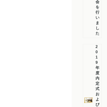
会
を
行
い
ま
し
た
2
0
1
9
年
度
内
定
式
お
よ
び