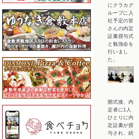
にクラカグ
ループに入
社予定の皆
さんの内定
証書授与式
と勉強会を
行いまし
た。
開式後、内
定者に1人
ひとりに内
定証書が授
与され、続