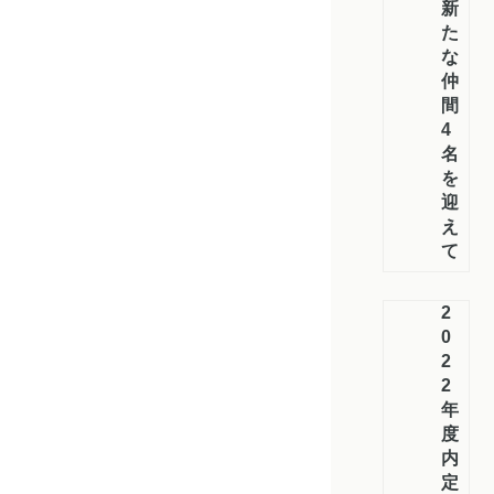
新
た
な
仲
間
4
名
を
迎
え
て
2
0
2
2
年
度
内
定