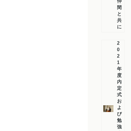
仲
間
と
共
に
2
0
2
1
年
度
内
定
式
お
よ
び
勉
強