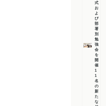
式
お
よ
び
部
署
別
勉
強
会
を
開
催：
1
1
名
の
新
た
な