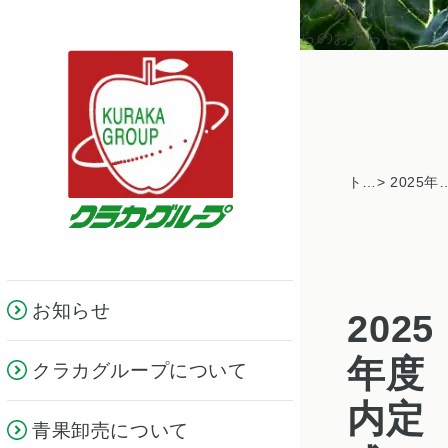
クラカグループか
らのお知らせ
トピックス一覧
> 2025年度内定式と勉強会を開催 ―「食」の
お知らせ
2025
年度
クラカグループについて
内定
青果卸売について