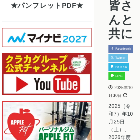
皆さ
パンフレットPDF
んと
共に
Facebook
Twitter
Hatena
LINE
2025年10
月30日
2025（令
和7）年10
月25日
（土）、
2026年度