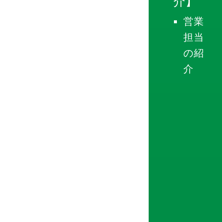
介】
営業
担当
の紹
介