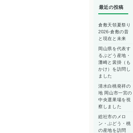
最近の投稿
倉敷天領夏祭り
2026-倉敷の昔
と現在と未来
岡山県を代表す
るぶどう産地・
灘崎と裳掛（も
かけ）を訪問し
ました
清水白桃発祥の
地 岡山市一宮の
中央選果場を視
察しました
総社市のメロ
ン・ぶどう・桃
の産地を訪問