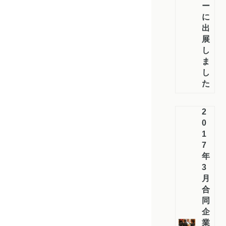
ー
に
出
展
し
ま
し
た！
2
0
1
7
年
3
月
合
同
企
業