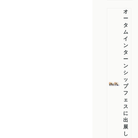
オ
ー
タ
ム
イ
ン
タ
ー
ン
シ
ッ
プ
フ
ェ
ス
に
出
展
し