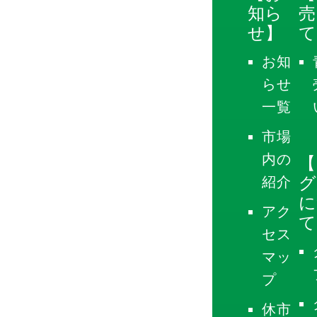
知ら
売
せ】
て
お知
らせ
一覧
市場
内の
【
グ
紹介
に
アク
て
セス
マッ
プ
休市