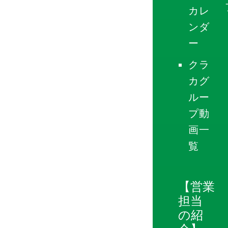
カレ
ンダ
ー
クラ
カグ
ルー
プ動
画一
覧
【営業
担当
の紹