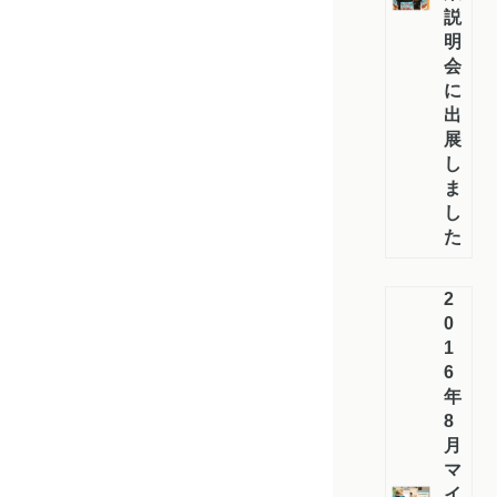
説
明
会
に
出
展
し
ま
し
た
2
0
1
6
年
8
月
マ
イ