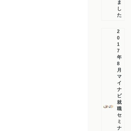
ま
し
た！
2
0
1
7
年
8
月
マ
イ
ナ
ビ
就
職
セ
ミ
ナ