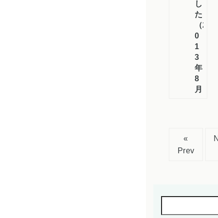
し
た
（2
0
1
3
年
8
月）
«
Prev