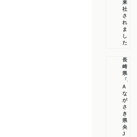
来
社
さ
れ
ま
し
た
長
崎
県
「J
A
な
が
さ
き
県
央・
J