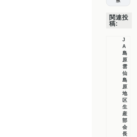
県
関連投
稿:
J
A
島
原
雲
仙
島
原
地
区
生
産
部
会
長