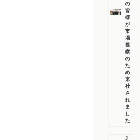
の
皆
様
が
市
場
視
察
の
た
め
来
社
さ
れ
ま
し
た
J