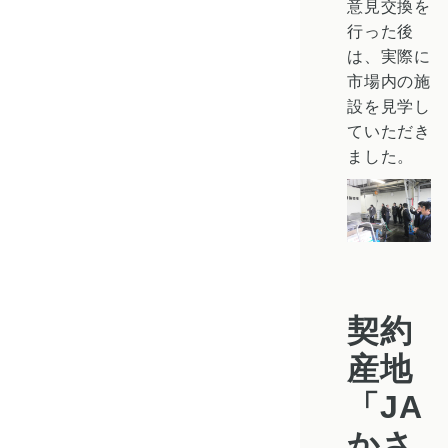
意見交換を
行った後
は、実際に
市場内の施
設を見学し
ていただき
ました。
契約
産地
「JA
かさ