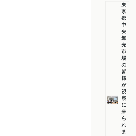
東
京
都
中
央
卸
売
市
場
の
皆
様
が
視
察
に
来
ら
れ
ま