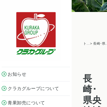
クラカグループか
らのお知らせ
トピックス一覧
> 長崎･県央地域加工業務用産
お知らせ
長
崎･
クラカグループについて
県央
青果卸売について