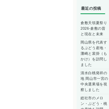
最近の投稿
倉敷天領夏祭り
2026-倉敷の昔
と現在と未来
岡山県を代表す
るぶどう産地・
灘崎と裳掛（も
かけ）を訪問し
ました
清水白桃発祥の
地 岡山市一宮の
中央選果場を視
察しました
総社市のメロ
ン・ぶどう・桃