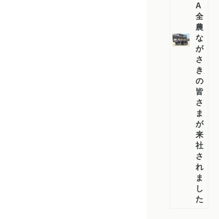
A
全
農
な
が
さ
き」
の
皆
さ
ま
が
来
社
さ
れ
ま
し
た