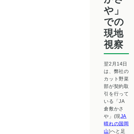
や」
での
現地
視察
翌2月14日
は、弊社の
カット野菜
部が契約取
引を行って
いる「JA
倉敷かさ
や」(現
JA
晴れの国岡
山
)へと足