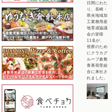
日間にわた
り、長崎・
県央地域加
工業務用産
地育成協議
会の皆様
11名が、
視察のため
にクラカグ
ループ倉敷
青果荷受組
合に来社さ
れました。