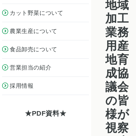
地域
カット野菜について
加工
業務
農業生産について
用産
食品卸売について
地育
営業担当の紹介
成協
議会
採用情報
の皆
様が
PDF資料
視察