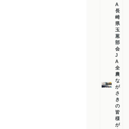
A
長
崎
県
玉
葱
部
会、
J
A
全
農
な
が
さ
き
の
皆
様
が