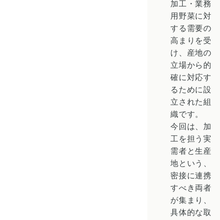
加工・業務
用野菜に対
する需要の
高まりを受
け、産地の
立場から的
確に対応す
るために設
立された組
織です。
今回は、加
工を担う実
需者と生産
地という、
密接に連携
すべき両者
が集まり、
具体的な取