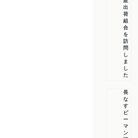
産
出
荷
組
合」
を
訪
問
し
ま
し
た
長
な
す、
ピ
ー
マ
ン