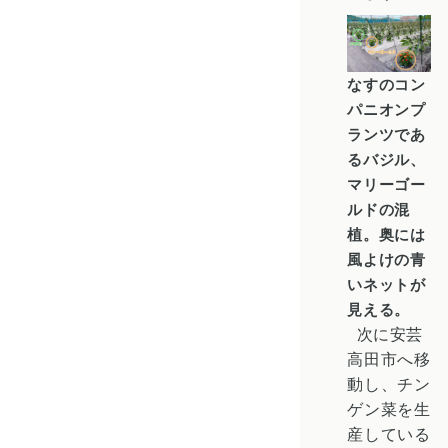
なすのコン
パニオンプ
ランツであ
るバジル、
マリーゴー
ルドの混
植。奥には
風よけの青
いネットが
見える。
次に
安芸
高田
市へ移
動し、
チン
ゲン菜
を生
産している