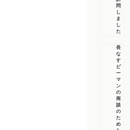
問
し
ま
し
た
長
な
す、
ピ
ー
マ
ン
の
商
談
の
た
め