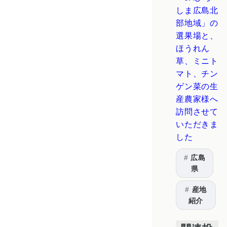
しま広島北
部地域」の
選果場と、
ほうれん
草、ミニト
マト、チン
ゲン菜の生
産農家様へ
訪問させて
いただきま
した
広島
県
産地
紹介