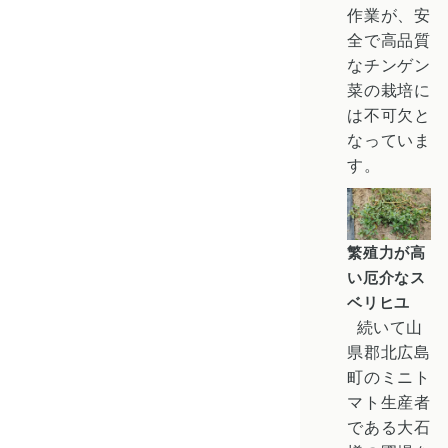
作業が、安
全で高品質
なチンゲン
菜の栽培に
は不可欠と
なっていま
す。
繁殖力が高
い厄介なス
ベリヒユ
続いて山
県郡北広島
町の
ミニト
マト
生産者
である大石