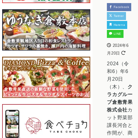
Facebook
Twitter
Hatena
LINE
2024年6
月20日
2024（令
和6）年6
月20日
（木）、
ク
ラカグルー
プ
倉敷青果
株式会社
カ
ット野菜部
課長河合と
作間が、商