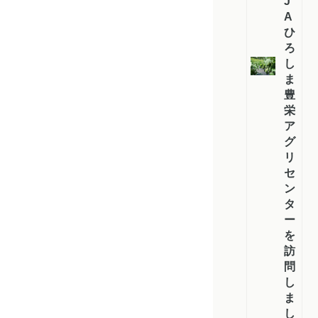
J
A
ひ
ろ
し
ま
豊
栄
ア
グ
リ
セ
ン
タ
ー
を
訪
問
し
ま
し