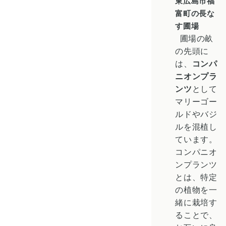
東広島市福
富町の長な
す圃場
圃場の畝
の先頭に
は、
コンパ
ニオンプラ
ンツ
として
マリーゴー
ルドやバジ
ルを混植し
ています。
コンパニオ
ンプランツ
とは、特定
の植物を一
緒に栽培す
ることで、