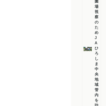
圃
場
視
察
の
た
め
J
A
ひ
ろ
し
ま
中
央
地
域
管
内
を
訪