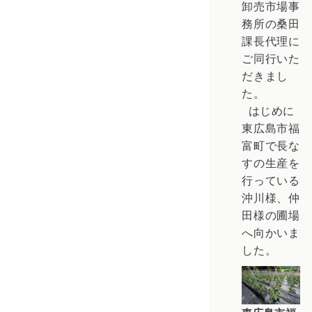
卸売市場事
務所の桑田
課長代理に
ご同行いた
だきまし
た。
はじめに
東広島市
福
富町
で
長な
す
の生産を
行っている
沖川様、仲
田様の圃場
へ向かいま
した。