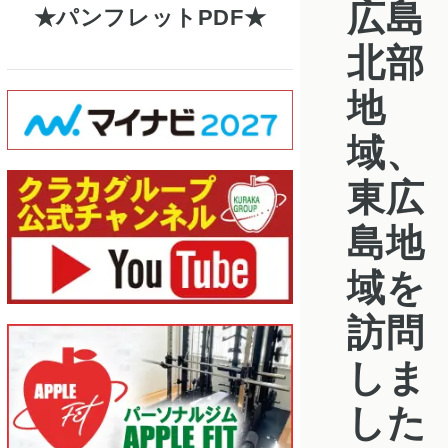
広島
パンフレットPDF
北部
地
域、
東広
島地
域を
訪問
しま
した