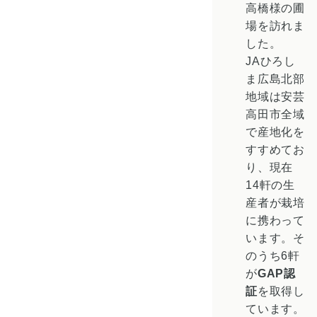
高橋様の圃
場を訪れま
した。
JAひろし
ま広島北部
地域は安芸
高田市全域
で産地化を
すすめてお
り、現在
14軒の生
産者が栽培
に携わって
います。そ
のうち6軒
が
GAP認
証
を取得し
ています。