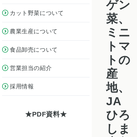
ゲン
カット野菜について
菜、
ミニ
農業生産について
トマ
食品卸売について
トの
営業担当の紹介
産
地、
採用情報
JA
ひろ
PDF資料
しま