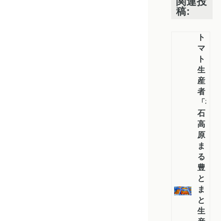
関連投
稿:
ト
マ
ト
生
産
者
「神
石
高
原
ま
る
豊
と
ま
と
生