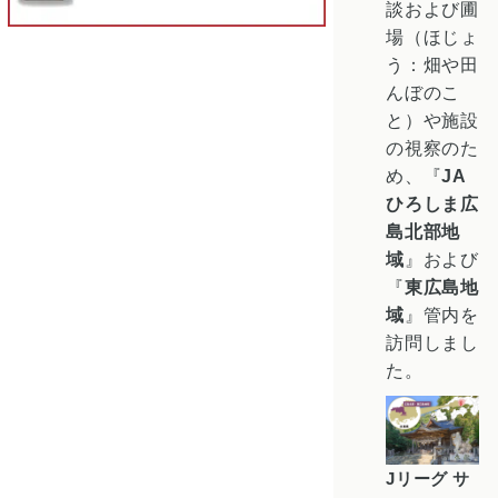
談および圃
場（ほじょ
う：畑や田
んぼのこ
と）や施設
の視察のた
め、『
JA
ひろしま広
島北部地
域
』および
『
東広島地
域
』管内を
訪問しまし
た。
Jリーグ サ