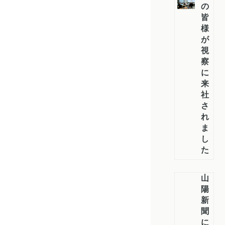
の
皆
様
が
視
察
に
来
社
さ
れ
ま
し
た
山
陽
新
聞
に