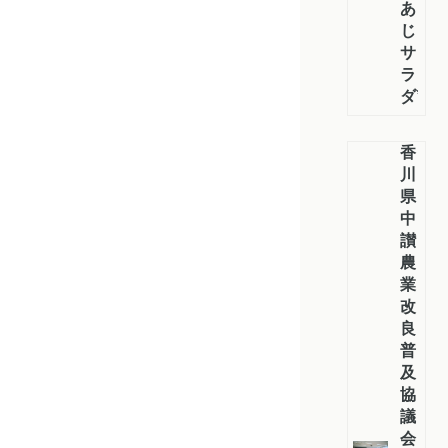
あ
じ
サ
ラ
ダ”
香
川
県
中
讃
農
業
改
良
普
及
協
議
会