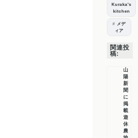
Kuraka's
kitchen
メデ
ィア
関連投
稿:
山
陽
新
聞
に
掲
載
遊
休
農
地