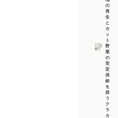
の
再
生
と
カ
ッ
ト
野
菜
の
安
定
供
給
を
担
う
ク
ラ
カ