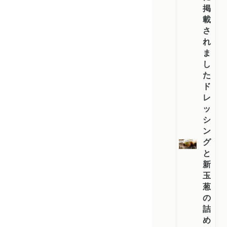
掲
載
さ
れ
ま
し
た
ド
レ
ッ
シ
ン
グ
と
新
玉
葱
の
詰
め