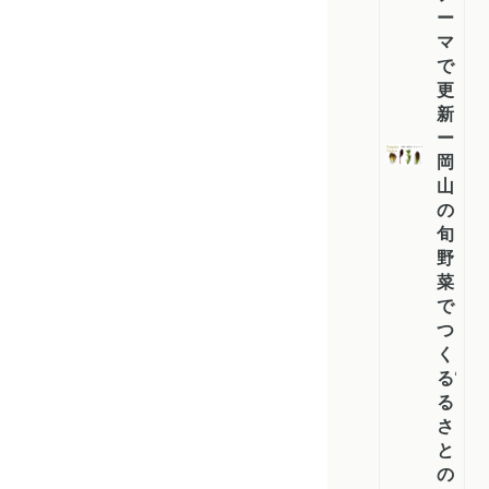
ー
マ
で
更
新
ー
岡
山
の
旬
野
菜
で
つ
く
る“ふ
る
さ
と
の