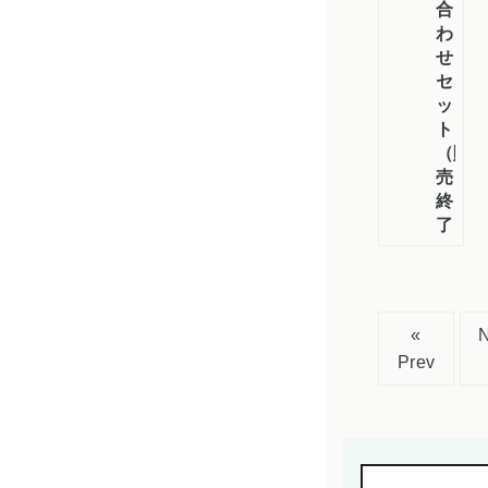
合
わ
せ
セ
ッ
ト
（販
売
終
了）
«
Prev