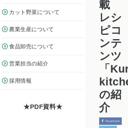
載
カット野菜について
レシ
ピコ
農業生産について
ンテ
食品卸売について
ンツ
営業担当の紹介
「Kur
kitc
採用情報
の紹
介
PDF資料
Facebook