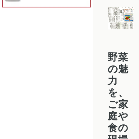
野菜
の魅
力
を、
ご家
庭や
食の