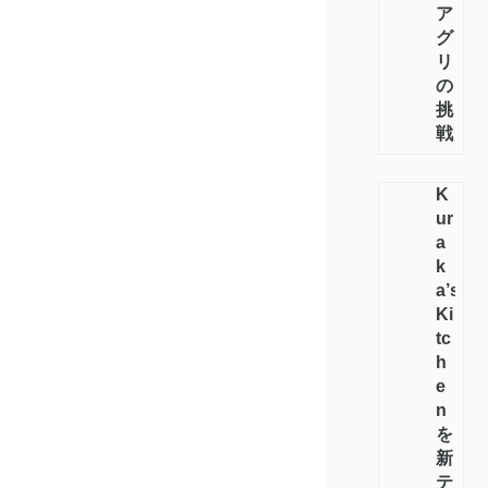
ア
グ
リ
の
挑
戦
K
ur
a
k
a’s
Ki
tc
h
e
n
を
新
テ