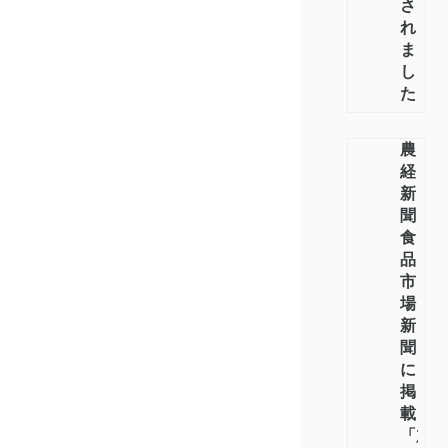
さ
れ
ま
し
た
農
経
新
聞・
食
品
市
場
新
聞
に
掲
載
「加