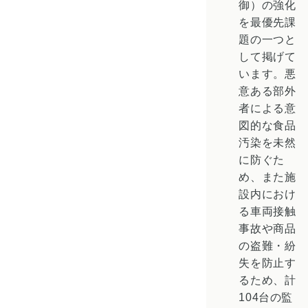
御）の強化
を最優先課
題の一つと
して掲げて
います。悪
意ある部外
者による意
図的な食品
汚染を未然
に防ぐた
め、また施
設内におけ
る車両接触
事故や商品
の盗難・紛
失を防止す
るため、計
104台の監