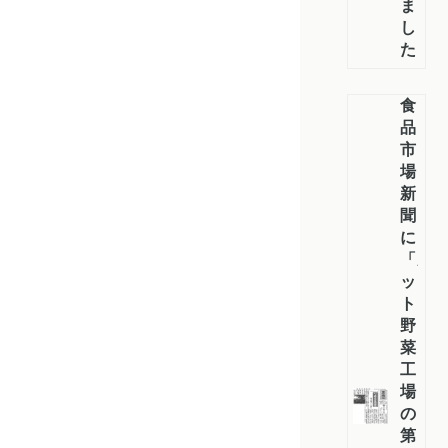
ま
し
た！
食
品
市
場
新
聞
に
「カ
ッ
ト
野
菜
工
場
の
第