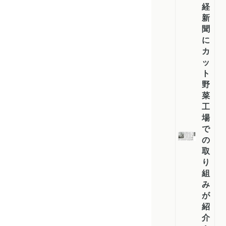
経
新
聞
に
カ
ッ
ト
野
菜
工
場
で
の
取
り
組
み
が
紹
介