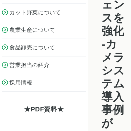
ェン
カット野菜について
スを
強化
農業生産について
-カ
食品卸売について
メラ
営業担当の紹介
シス
テム
採用情報
導入
事例
PDF資料
が