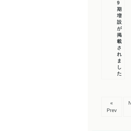
9
期
増
設」
が
掲
載
さ
れ
ま
し
た
«
Prev