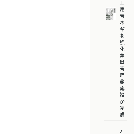
工
用
青
ネ
ギ
を
強
化、
集
出
荷
貯
蔵
施
設
が
完
成」
2