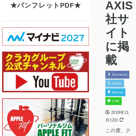
AXIS
パンフレットPDF
社サ
イト
に掲
載
Facebook
Twitter
Hatena
LINE
2019年11
月12日
この度、ク