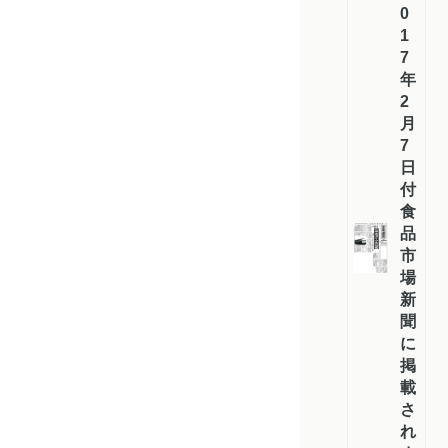
0
1
7
年
2
月
7
日
付
食
品
市
場
新
聞
に
掲
載
さ
れ