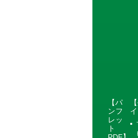
【パ
【
ンフ
イ
レッ
ト
PDF】