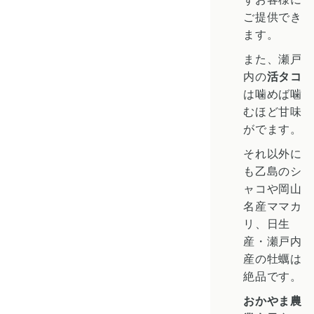
ご提供でき
ます。
また、瀬戸
内の
活タコ
は噛めば噛
むほど甘味
がでます。
それ以外に
も乙島のシ
ャコや岡山
名産ママカ
リ、日生
産・瀬戸内
産の牡蠣は
絶品です。
おかやま農