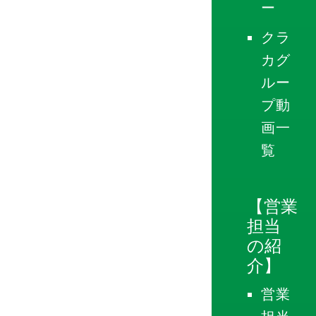
ー
クラ
カグ
ルー
プ動
画一
覧
【営業
担当
の紹
介】
営業