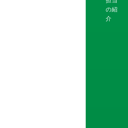
担当
の紹
介