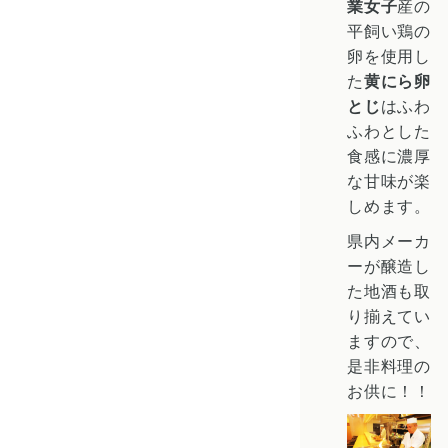
業女子
産の
平飼い鶏の
卵を使用し
た
黄にら卵
とじ
はふわ
ふわとした
食感に濃厚
な甘味が楽
しめます。
県内メーカ
ーが醸造し
た地酒も取
り揃えてい
ますので、
是非料理の
お供に！！