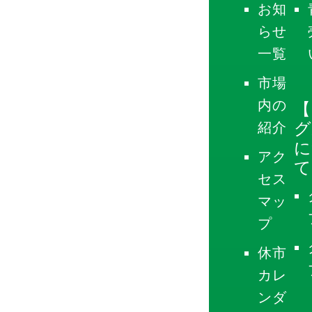
お知
らせ
一覧
市場
内の
【
グ
紹介
に
アク
て
セス
マッ
プ
休市
カレ
ンダ