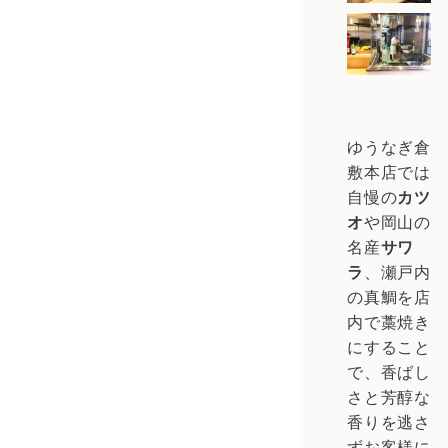
ゆうなぎ倉
敷本店では
自慢の
カツ
オ
や岡山の
名産
サワ
ラ
、瀬戸内
の真鯛を店
内で藁焼き
にすること
で、香ばし
さと芳醇な
香りを逃さ
ずお客様に