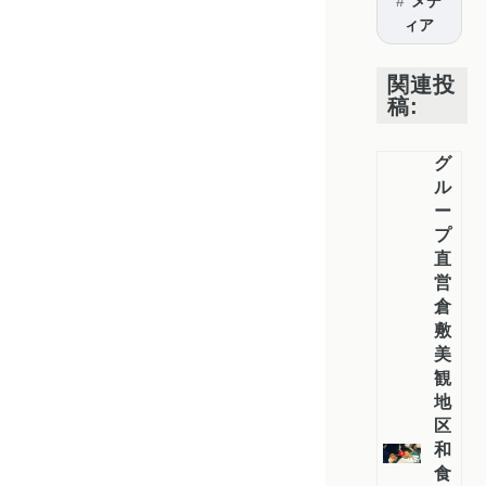
メデ
ィア
関連投
稿:
グ
ル
ー
プ
直
営
倉
敷
美
観
地
区
和
食