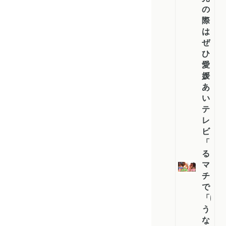
の
際
は
ぜ
ひ！
愛
媛
あ
い
テ
レ
ビ
「よ
る
マ
チ！
で
「ゆ
う
な