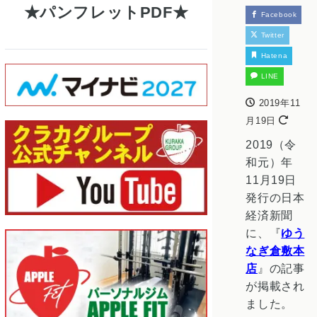
パンフレットPDF
Facebook
Twitter
Hatena
LINE
2019年11
月19日
2019（令
和元）年
11月19日
発行の日本
経済新聞
に、『
ゆう
なぎ倉敷本
店
』の記事
が掲載され
ました。