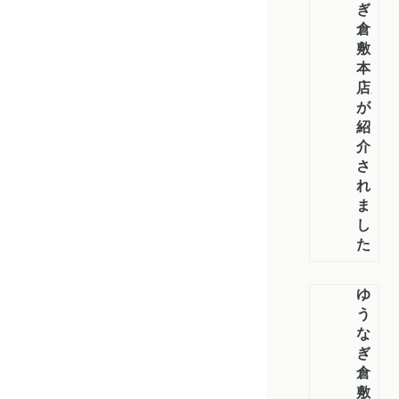
ぎ
倉
敷
本
店」
が
紹
介
さ
れ
ま
し
た
ゆ
う
な
ぎ
倉
敷