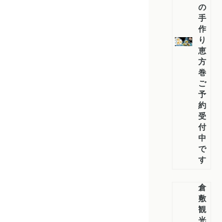
の
手
作
り
恵
方
巻！
ご
予
約
受
付
中
で
す！
倉
敷
観
光