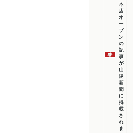
本
店
オ
ー
プ
ン
の
記
事
が
山
陽
新
聞
に
掲
載
さ
れ
ま