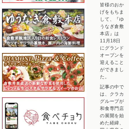
皆様のおか
げをもちま
して、『ゆ
うなぎ倉敷
本店』は
11月18日
にグランド
オープンを
迎えること
ができまし
た。
記事の中で
は、クラカ
グループが
和食専門店
の展開を始
めた経緯、