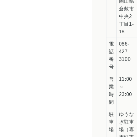
岡山県
倉敷市
中央2
丁目1-
18
電
086-
話
427-
番
3100
号
営
11:00
業
～
時
23:00
間
駐
ゆうな
車
ぎ駐車
場
場（専