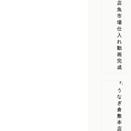
店、
魚
市
場
仕
入
れ
動
画
完
成
『ゆ
う
な
ぎ
倉
敷
本
店