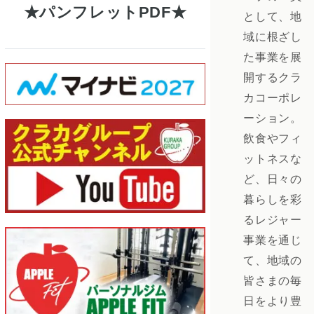
パンフレットPDF
として、地
域に根ざし
た事業を展
開するクラ
カコーポレ
ーション。
飲食やフィ
ットネスな
ど、日々の
暮らしを彩
るレジャー
事業を通じ
て、地域の
皆さまの毎
日をより豊