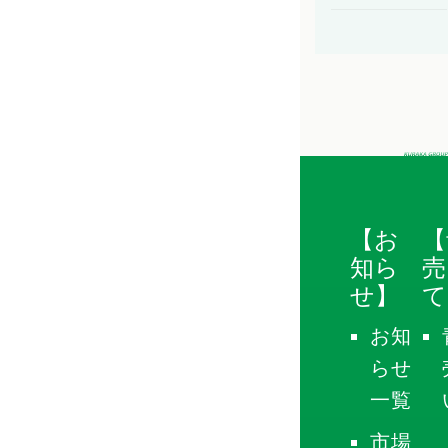
【お
【
知ら
売
せ】
て
お知
らせ
一覧
市場