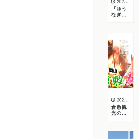
2025年1月14日
『ゆう
なぎ倉
敷本店
の手作
り恵方
巻！』
ご予約
受付中
です！
2024年4月24日
倉敷観
光の際
はぜ
ひ！愛
媛あい
テレビ