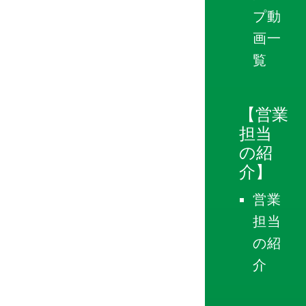
プ動
画一
覧
【営業
担当
の紹
介】
営業
担当
の紹
介