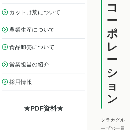
コ
カット野菜について
ー
農業生産について
ポ
レ
食品卸売について
ー
営業担当の紹介
シ
採用情報
ョ
ン
PDF資料
クラカグル
ープの一員