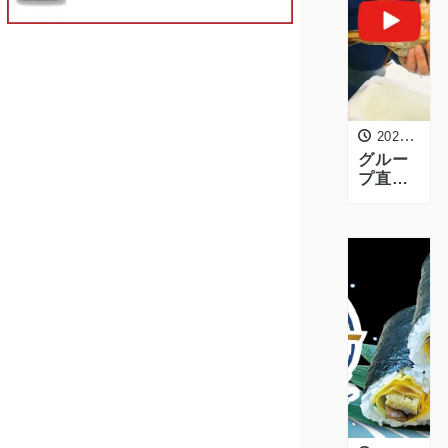
2026年2月5日
グルー
プ直営
倉敷美
観地区
和食
店、魚
市場仕
入れ動
画完成