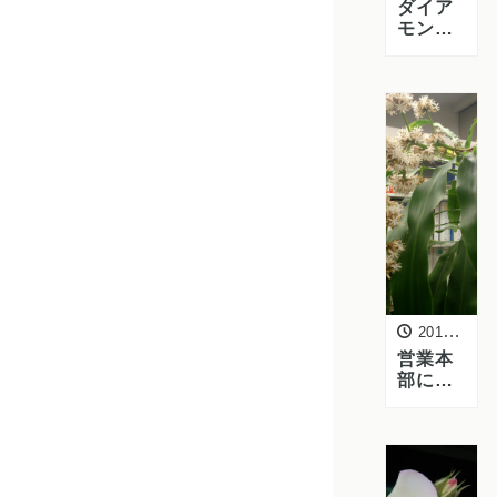
ダイア
モンド
スクエ
アに咲
いた
「クチ
ナシ」
の花を
紹介し
ます
2015年6月1日
営業本
部にあ
る「幸
福の
木」を
紹介し
ます