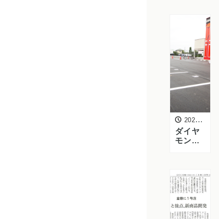
アーに
新駐輪
場完
成！
2021年9月17日
ダイヤ
モンド
スクエ
アーの
駐車場
を整備
しまし
た！