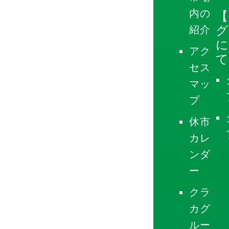
内の
【
グ
紹介
に
アク
て
セス
マッ
プ
休市
カレ
ンダ
ー
クラ
カグ
ルー