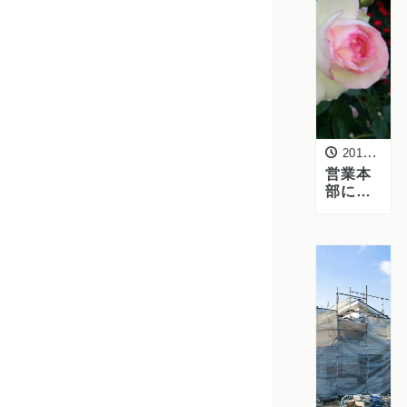
2015年5月11日
営業本
部にピ
ンクの
バラが
咲きま
した！