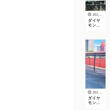
2022年3月12日
ダイヤ
モンド
スクエ
アー駐
車場看
板が新
しくな
りまし
た
2021年10月18日
ダイヤ
モンド
スクエ