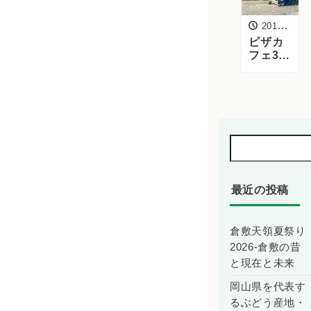
2012年4月5日
ピザカ
フェ30
周年｜
ダイヤ
モンド
ピザ＆
コーヒ
ーとし
てリニ
ューア
ル＆移
転オー
最近の投稿
プン！
倉敷天領夏祭り
2026-倉敷の昔
と現在と未来
岡山県を代表す
るぶどう産地・