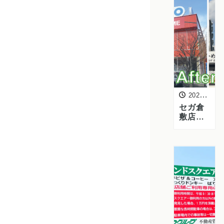
「よる
マ
チ！」
で「ゆ
うなぎ
倉敷本
店」が
紹介さ
れまし
た
2022年12月15日
セガ倉
敷店が
GIGO倉
敷店と
してリ
ニュー
アルオ
ープ
ン！