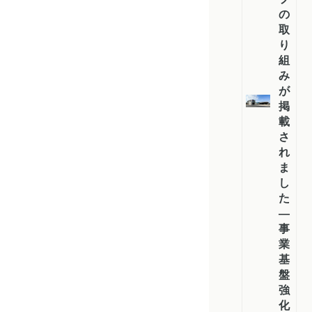
の
取
り
組
み
が
掲
載
さ
れ
ま
し
た
―
事
業
基
盤
強
化