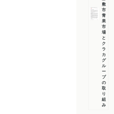
敷
市
青
果
市
場
と
ク
ラ
カ
グ
ル
ー
プ
の
取
り
組
み