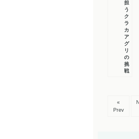
担
う
ク
ラ
カ
ア
グ
リ
の
挑
戦
«
Prev