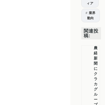
ィア
業界
動向
関連投
稿:
農
経
新
聞
に
ク
ラ
カ
グ
ル
ー
プ