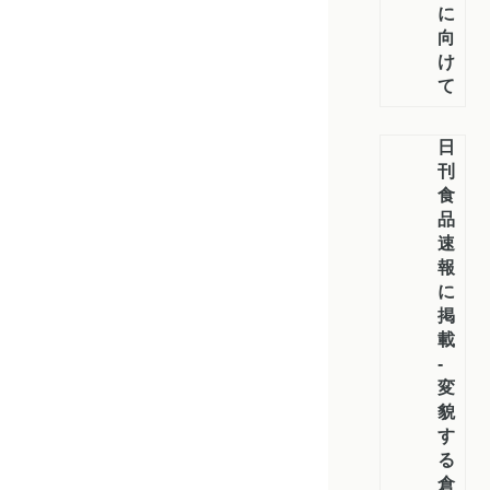
に
向
け
て
日
刊
食
品
速
報
に
掲
載
-
変
貌
す
る
倉