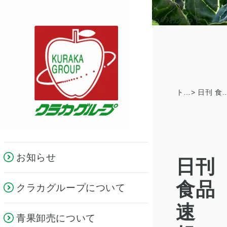
クラカグループか
らのお知らせ
トピックス一覧
> 日刊 食品速報」に掲載 -コロナ禍でも業績伸長、西日本
お知らせ
日刊
食品
クラカグループについて
速
青果卸売について