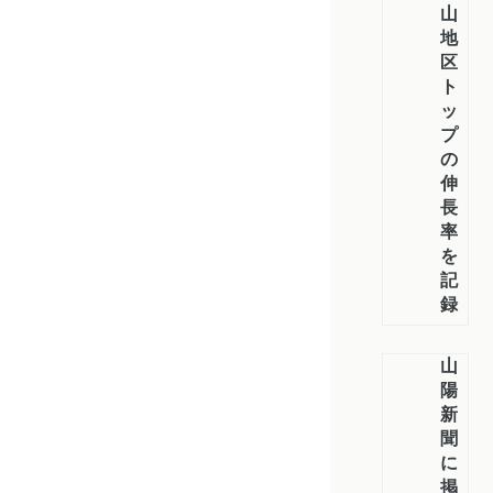
山
地
区
ト
ッ
プ
の
伸
長
率
を
記
録
山
陽
新
聞
に
掲