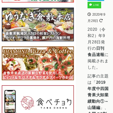
LINE
2020年9
月28日
2020（令
和2）年9
月28日発
行の
日刊
食品速報
に
掲載されま
した。
記事の主題
は「
2019
年度中四国
青果大卸業
績動向①～
山陽編
」、