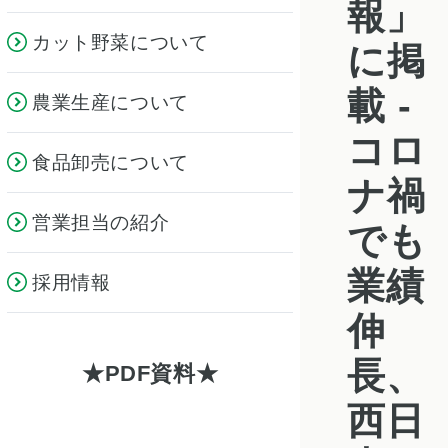
報」
カット野菜について
に掲
載 -
農業生産について
コロ
食品卸売について
ナ禍
営業担当の紹介
でも
業績
採用情報
伸
長、
PDF資料
西日