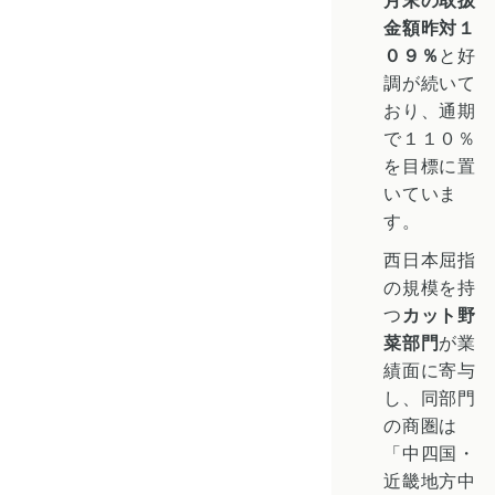
金額昨対１
０９％
と好
調が続いて
おり、通期
で１１０％
を目標に置
いていま
す。
西日本屈指
の規模を持
つ
カット野
菜部門
が業
績面に寄与
し、同部門
の商圏は
「中四国・
近畿地方中