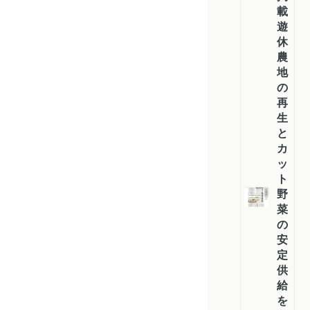
載
遊
休
農
地
の
再
生
と
カ
ッ
ト
野
菜
の
安
定
供
給
を