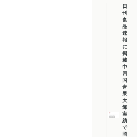
日
刊
食
品
速
報
に
掲
載：
中
四
国
青
果
大
卸
実
績
で
岡