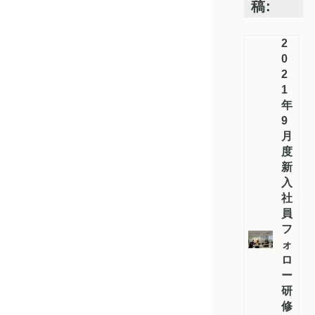
稿:
2
0
2
1
年
9
月
度
新
入
社
員
フ
ォ
ロ
ー
研
修