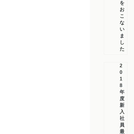
を
お
こ
な
い
ま
し
た
2
0
1
8
年
度
新
入
社
員
最