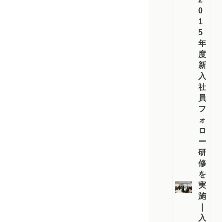
0
1
5
年
度
新
入
社
員
フ
ォ
ロ
ー
研
修
を
実
施
｜
入