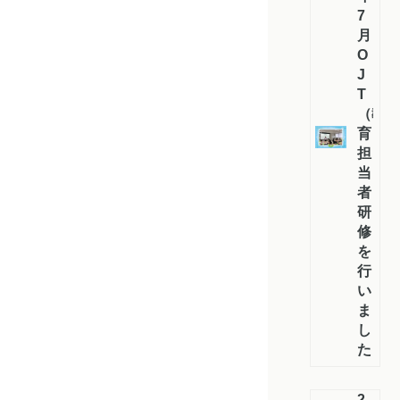
7
月
O
J
T
（教
育
担
当
者）
研
修
を
行
い
ま
し
た
2