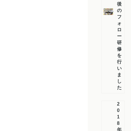
後
の
フ
ォ
ロ
ー
研
修
を
行
い
ま
し
た
2
0
1
8
年