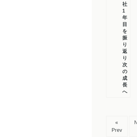
社
1
年
目
を
振
り
返
り
次
の
成
長
へ
«
Prev