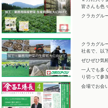
皆さんも色
クラカグル
クラカグル
社名で、以
ぜひぜひ気
一人でも多
り切って参
会場でお会