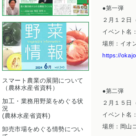
●第一弾
２月１２日
イベント名：職
場所：イオ
https://oka
スマート農業の展開について
（農林水産省資料）
●第二弾
加工・業務用野菜をめぐる状
２月１５日
況
イベント名：
(農林水産省資料)
場所：岡山
卸売市場をめぐる情勢につい