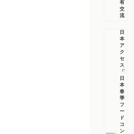
有・
交
流
日
本
ア
ク
セ
ス
「西
日
本
春
季
フ
ー
ド
コ
ン