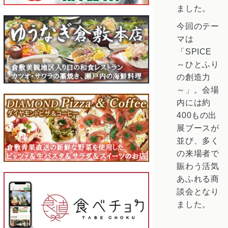
ました。
今回のテー
マは
「SPICE
～ひとふり
の創造力
～」。会場
内には約
400もの出
展ブースが
並び、多く
の来場者で
賑わう活気
あふれる商
談会となり
ました。