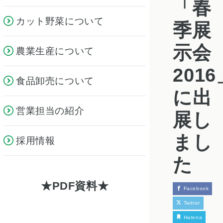
「春
カット野菜について
季展
示会
農業生産について
2016
食品卸売について
に出
営業担当の紹介
展し
まし
採用情報
た
PDF資料
Facebook
Twitter
Hatena