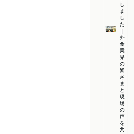
し
ま
し
た
｜
外
食
業
界
の
皆
さ
ま
と
現
場
の
声
を
共