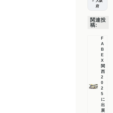
大阪
府
関連投
稿:
F
A
B
E
X
関
西
2
0
2
5
に
出
展