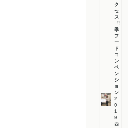
ク
セ
ス
「秋
季
フ
ー
ド
コ
ン
ベ
ン
シ
ョ
ン
2
0
1
9
西