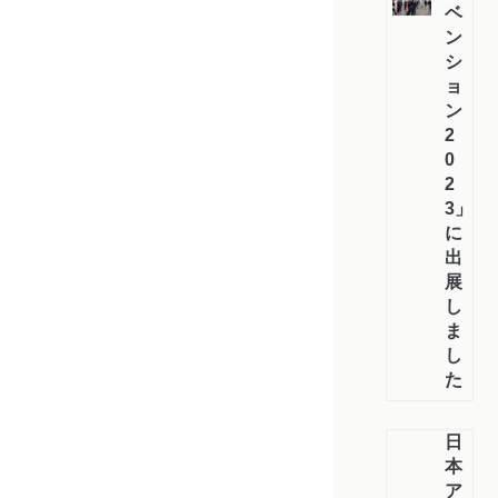
ベ
ン
シ
ョ
ン
2
0
2
3」
に
出
展
し
ま
し
た
日
本
ア