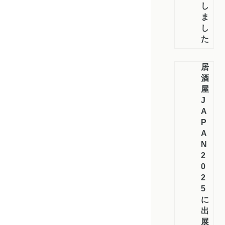
し
ま
し
た
居
酒
屋
J
A
P
A
N
2
0
2
5
に
出
展