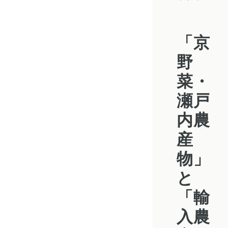
「京
野
菜・
瀬戸
内農
産
物」
と
「輸
入農