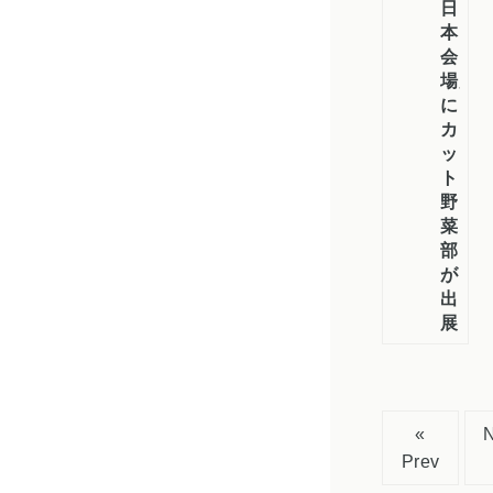
日
本
会
場」
に
カ
ッ
ト
野
菜
部
が
出
展
«
Prev