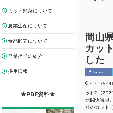
カット野菜について
農業生産について
岡山
食品卸売について
カッ
営業担当の紹介
した
採用情報
Facebook
2020年7月28
令和2（20
PDF資料
元関係議員
社のカット