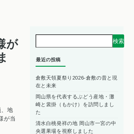
様が
検索
ま
最近の投稿
倉敷天領夏祭り2026-倉敷の昔と現
在と未来
岡山県を代表するぶどう産地・灘
崎と裳掛（もかけ）を訪問しまし
員、地
た
様が当
清水白桃発祥の地 岡山市一宮の中
央選果場を視察しました