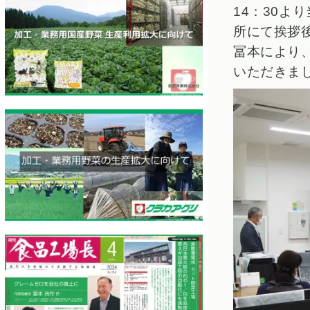
14：30よ
所にて挨拶
冨本により
いただきま