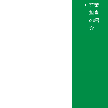
営業
担当
の紹
介