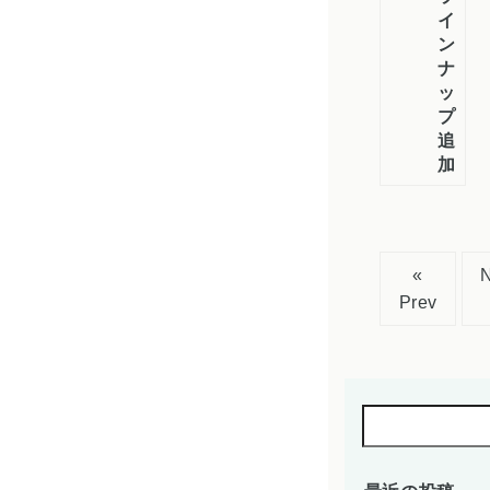
イ
ン
ナ
ッ
プ
追
加！
«
Prev