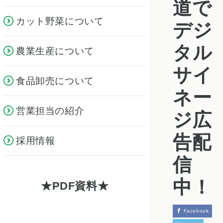
道で
カット野菜について
デジ
タル
農業生産について
サイ
食品卸売について
ネー
営業担当の紹介
ジ広
告配
採用情報
信
中！
PDF資料
Facebook