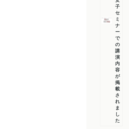
女
子
セ
ミ
ナ
ー」
で
の
講
演
内
容
が
掲
載
さ
れ
ま
し
た