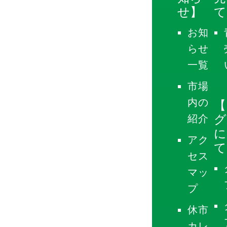
せ】
て
お知
らせ
一覧
市場
内の
【
グ
紹介
に
アク
て
セス
マッ
プ
休市
カレ