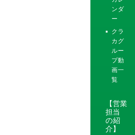
ンダ
ー
クラ
カグ
ルー
プ動
画一
覧
【営業
担当
の紹
介】