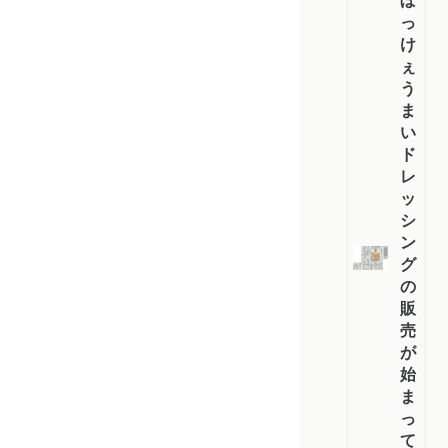
ぼ
っ
け
ぇ
う
ま
い
ド
レ
ッ
シ
ン
グ
の
販
売
が
始
ま
っ
て