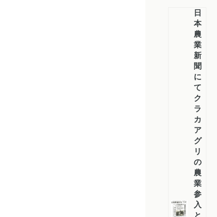
日
本
農
業
新
聞
に
て
ク
ラ
カ
ア
グ
リ
の
農
業
参
入
と