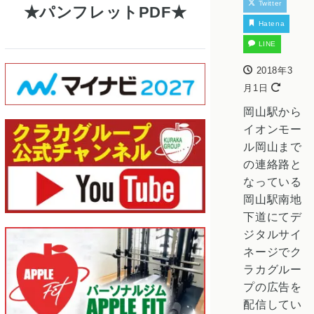
Twitter
パンフレットPDF
Hatena
LINE
2018年3
月1日
岡山駅から
イオンモー
ル岡山まで
の連絡路と
なっている
岡山駅南地
下道にてデ
ジタルサイ
ネージでク
ラカグルー
プの広告を
配信してい