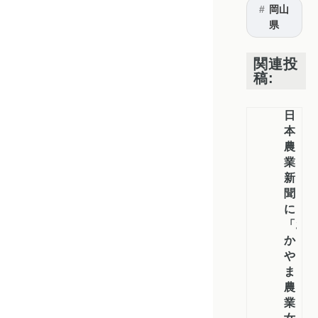
岡山
県
関連投
稿:
日
本
農
業
新
聞
に
「お
か
や
ま
農
業