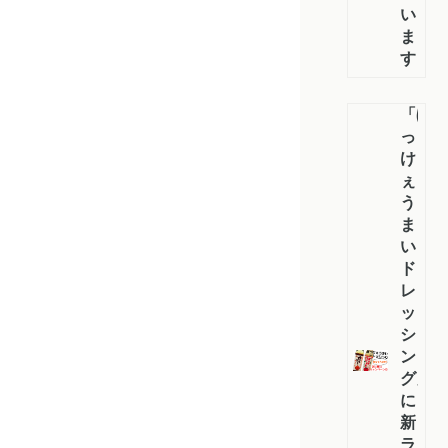
い
ま
す！
「ぼ
っ
け
ぇ
う
ま
い
ド
レ
ッ
シ
ン
グ」
に
新
ラ