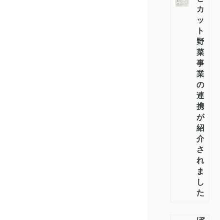
カ
ッ
ト
野
菜
事
業
の
連
携
が
紹
介
さ
れ
ま
し
た