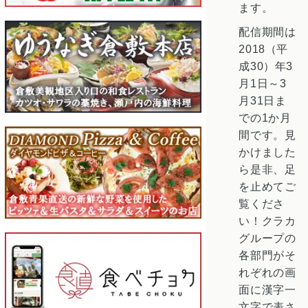
ます。
配信期間は
2018（平
成30）年3
月1日～3
月31日ま
での1か月
間です。見
かけました
ら是非、足
を止めてご
覧くださ
い！クラカ
グループの
各部門がそ
れぞれの画
面に漢字一
文字で表さ