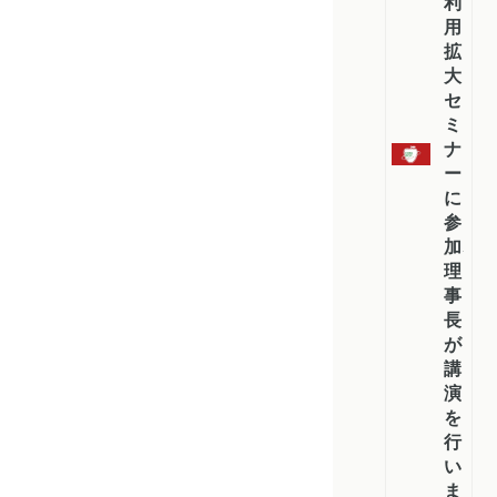
利
用
拡
大
セ
ミ
ナ
ー
に
参
加、
理
事
長
が
講
演
を
行
い
ま