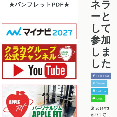
ネラ
パンフレットPDF
ーと
して
参加
しま
した
Facebook
Twitter
Hatena
LINE
2014年3
月27日