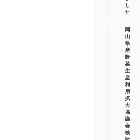
し
た
岡
山
県
産
野
菜
生
産・
利
用
拡
大
協
議
会
検
討