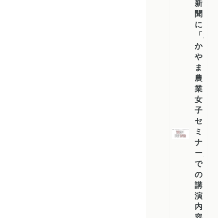
新
聞
に
「お
か
や
ま
農
業
女
子
セ
ミ
ナ
ー」
で
の
講
演
内
容