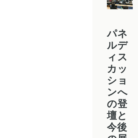
パネ
ルデ
ィス
カッ
ショ
ンへ
の登
壇と
今後