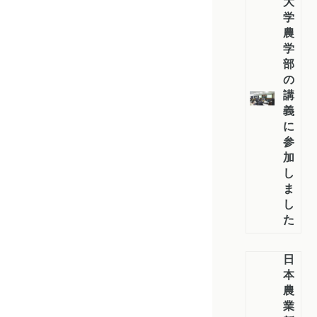
大
学
農
学
部
の
講
義
に
参
加
し
ま
し
た
日
本
農
業