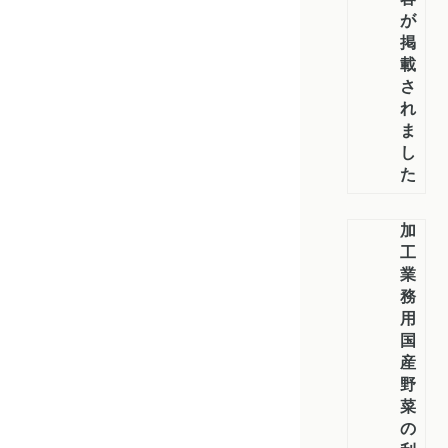
が
掲
載
さ
れ
ま
し
た
加
工・
業
務
用
国
産
野
菜
の