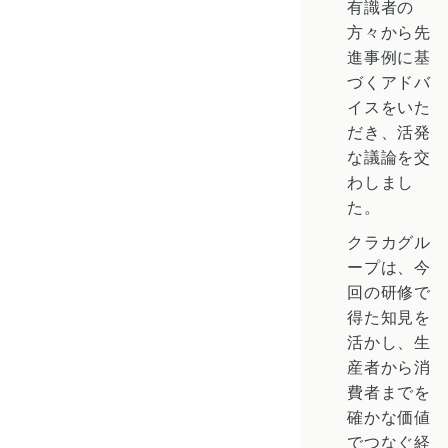
有識者の
方々から先
進事例に基
づくアドバ
イスをいた
だき、活発
な議論を交
わしまし
た。
クラカグル
ープは、今
回の研修で
得た知見を
活かし、生
産者から消
費者までを
確かな価値
でつなぐ経