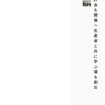
会
を
開
催
ー
生
産
者
と
共
に
学
ぶ
場
を
創
出