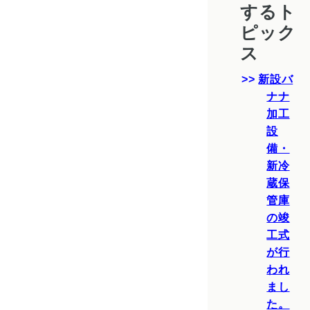
するト
ピック
ス
新設バ
ナナ
加工
設
備・
新冷
蔵保
管庫
の竣
工式
が行
われ
まし
た。