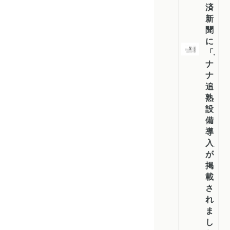
済
新
聞
に
「バ
ナ
ナ
追
熟
設
備
導
入」
が
掲
載
さ
れ
ま
し