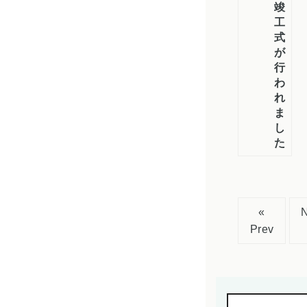
竣
工
式
が
行
わ
れ
ま
し
た
«
Prev