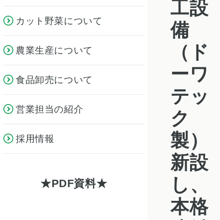
工設
カット野菜について
備
（ド
農業生産について
ーワ
食品卸売について
テッ
営業担当の紹介
ク
製）
採用情報
新設
し、
PDF資料
本格