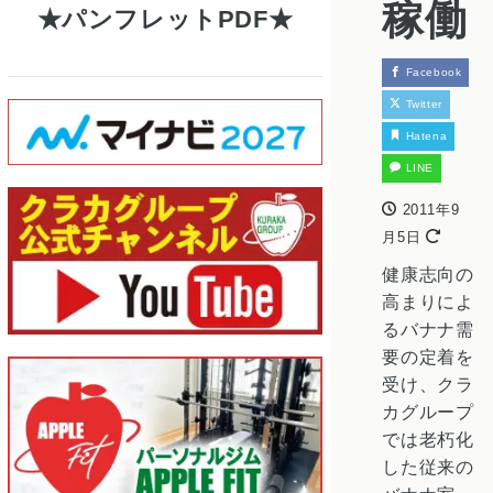
稼働
パンフレットPDF
Facebook
Twitter
Hatena
LINE
2011年9
月5日
健康志向の
高まりによ
るバナナ需
要の定着を
受け、クラ
カグループ
では老朽化
した従来の