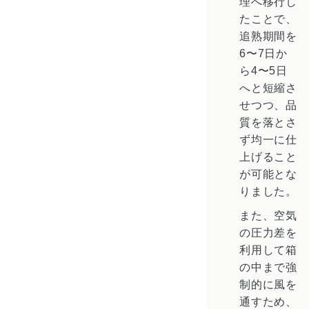
理へ移行し
たことで、
追熟期間を
6〜7日か
ら4〜5日
へと短縮さ
せつつ、品
質を落とさ
ず均一に仕
上げること
が可能とな
りました。
また、空気
の圧力差を
利用して箱
の中まで強
制的に風を
通すため、