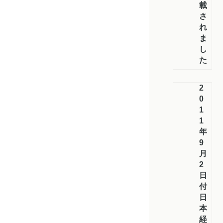
載
さ
れ
ま
し
た
2
0
1
1
年
9
月
2
日
付
日
本
経