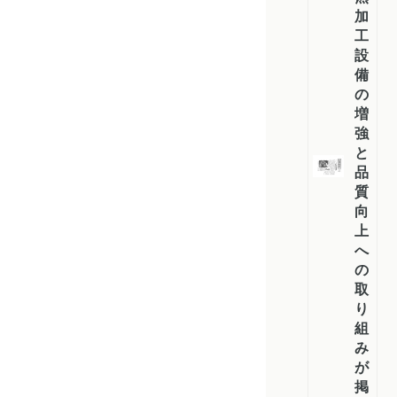
加
工
設
備
の
増
強
と
品
質
向
上
へ
の
取
り
組
み
が
掲