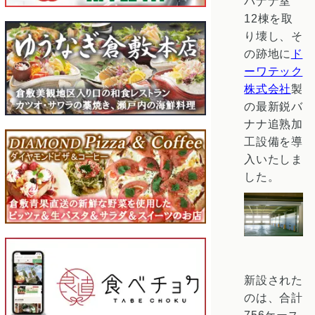
バナナ室
12棟を取
り壊し、そ
の跡地に
ド
ーワテック
株式会社
製
の最新鋭バ
ナナ追熟加
工設備を導
入いたしま
した。
新設された
のは、合計