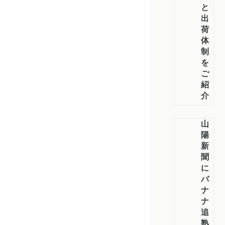
と
出
荷
体
制
を
ご
紹
介
山
陽
新
聞
に
バ
ナ
ナ
追
熟