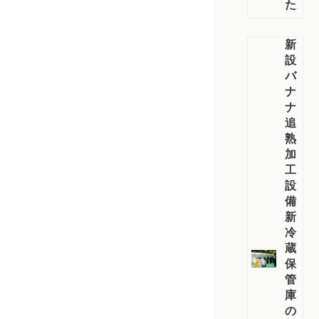
た。
新
設
バ
ナ
ナ
追
熟
加
工
設
備・
新
冷
蔵
保
管
庫
の