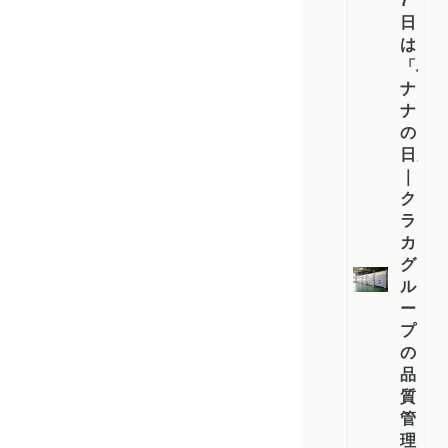
7
日
は
「バ
ナ
ナ
の
日」
｜
ク
ラ
カ
グ
ル
ー
プ
の
品
質
管
理