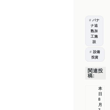
バナ
ナ追
熟加
工施
設
設備
投資
関連投
稿:
本
日
8
月