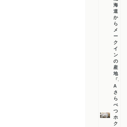
海
道
か
ら
メ
ー
ク
イ
ン
の
産
地
「J
A
さ
ら
べ
つ・
ホ
ク