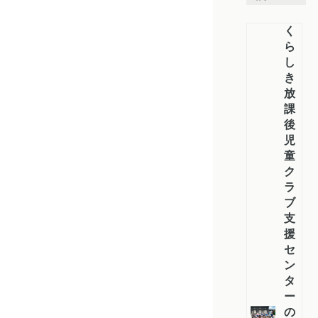
く
ら
し
き
放
課
後
児
童
ク
ラ
ブ
支
援
セ
ン
タ
ー
の