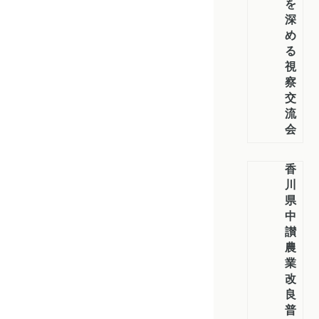
を
深
め
る
視
察
交
流
会
香
川
県
中
讃
農
業
改
良
普