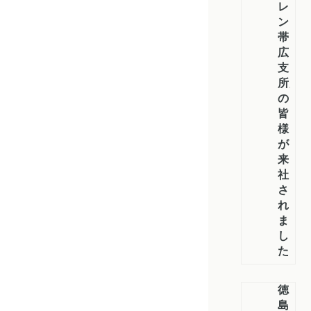
レ
ン
帯
広
支
所」
の
皆
様
が
来
社
さ
れ
ま
し
た
徳
島