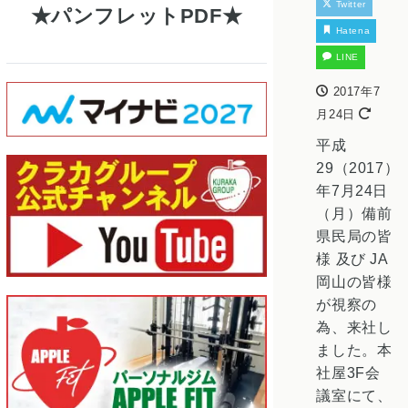
Twitter
パンフレットPDF
Hatena
LINE
2017年7
月24日
平成
29（2017）
年7月24日
（月）備前
県民局の皆
様 及び JA
岡山の皆様
が視察の
為、来社し
ました。本
社屋3F会
議室にて、