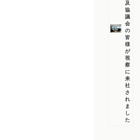
及
協
議
会
の
皆
様
が
視
察
に
来
社
さ
れ
ま
し
た