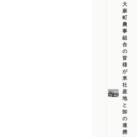
大
麻
町
農
事
組
合
の
皆
様
が
来
社
産
地
と
卸
の
連
携