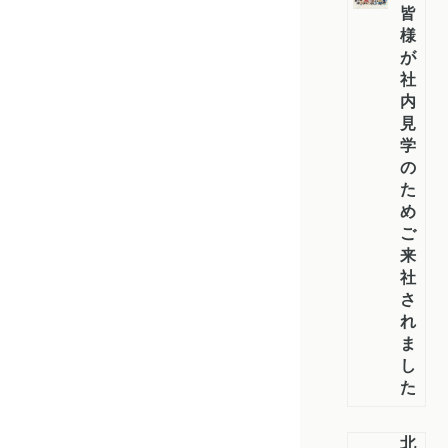
皆
様
が
社
内
見
学
の
た
め
ご
来
社
さ
れ
ま
し
た
北