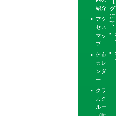
【
グ
紹介
に
アク
て
セス
マッ
プ
休市
カレ
ンダ
ー
クラ
カグ
ルー
プ動