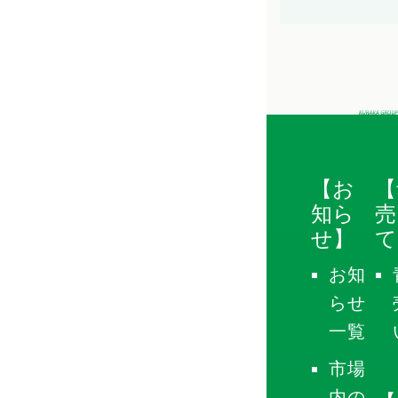
【お
【
知ら
売
せ】
て
お知
らせ
一覧
市場
内の