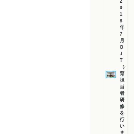
2
0
1
8
年
7
月
O
J
T
（教
育
担
当
者）
研
修
を
行
い
ま