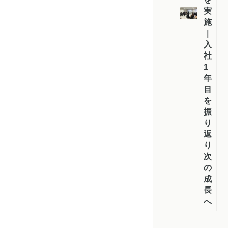
実
施
｜
入
社
1
年
目
を
振
り
返
り
次
の
成
長
へ