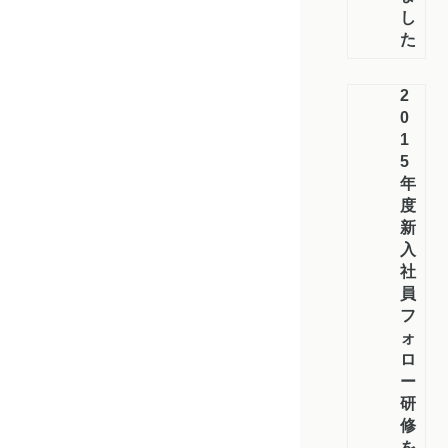
し
た
2
0
1
5
年
度
新
入
社
員
フ
ォ
ロ
ー
研
修
を