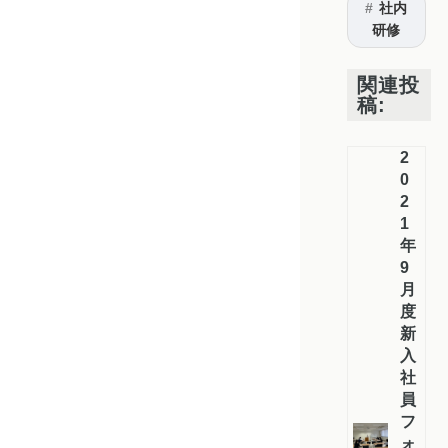
社内
研修
関連投
稿:
2
0
2
1
年
9
月
度
新
入
社
員
フ
ォ