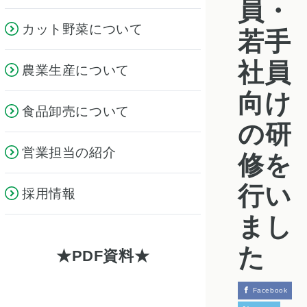
員・
カット野菜について
若手
社員
農業生産について
向け
食品卸売について
の研
営業担当の紹介
修を
行い
採用情報
まし
た
PDF資料
Facebook