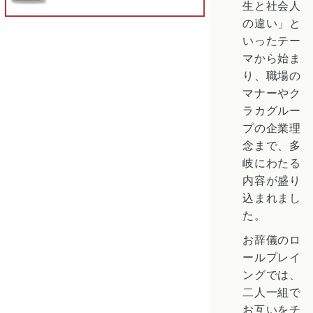
生と社会人
の違い」と
いったテー
マから始ま
り、職場の
マナーやク
ラカグルー
プの企業理
念まで、多
岐にわたる
内容が盛り
込まれまし
た。
お辞儀のロ
ールプレイ
ングでは、
二人一組で
お互いをチ