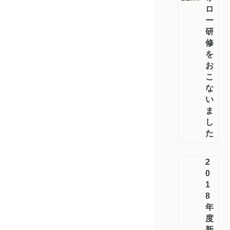
ロ
ー
研
修
を
お
こ
な
い
ま
し
た
2
0
1
8
年
度
新