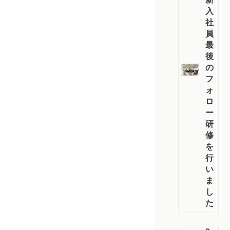
入
社
員
最
後
の
フ
ォ
ロ
ー
研
修
を
行
い
ま
し
た