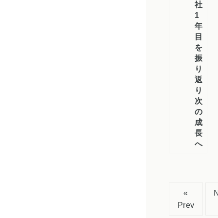
社
1
年
目
を
振
り
返
り
次
の
成
長
へ
«
Prev