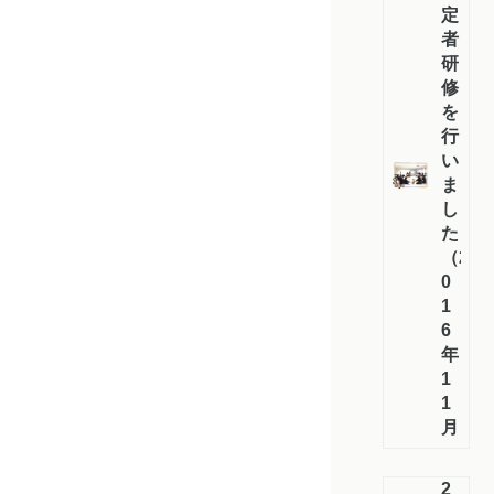
定
者
研
修
を
行
い
ま
し
た
（2
0
1
6
年
1
1
月）
2