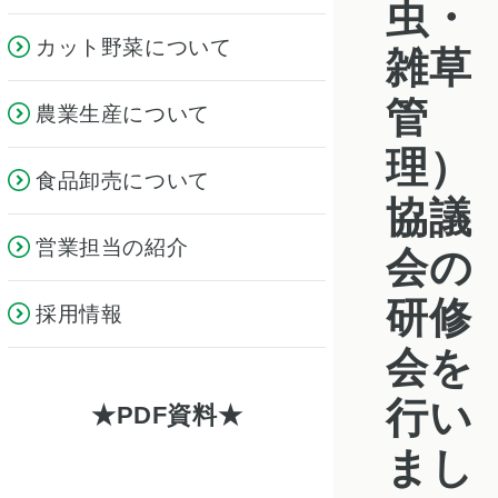
虫・
カット野菜について
雑草
管
農業生産について
理）
食品卸売について
協議
営業担当の紹介
会の
研修
採用情報
会を
行い
PDF資料
まし