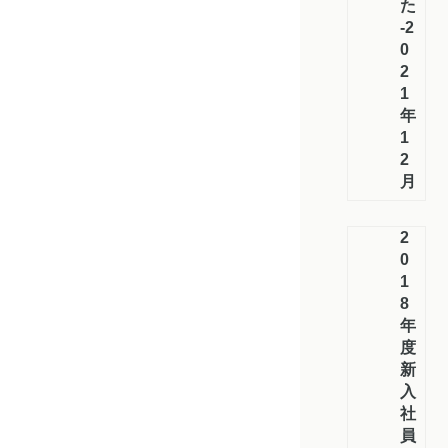
た！
-2
0
2
1
年
1
2
月
2
0
1
8
年
度
新
入
社
員