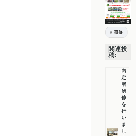
研修
関連投
稿:
内
定
者
研
修
を
行
い
ま
し