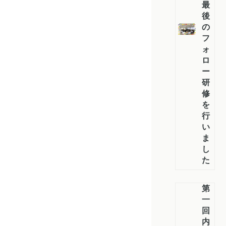
最
後
の
フ
ォ
ロ
ー
研
修
を
行
い
ま
し
た
第
一
回
内