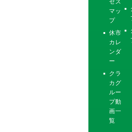
セス
マッ
プ
休市
カレ
ンダ
ー
クラ
カグ
ルー
プ動
画一
覧