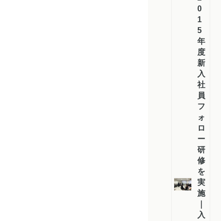
0
1
5
年
度
新
入
社
員
フ
ォ
ロ
ー
研
修
を
実
施
｜
入