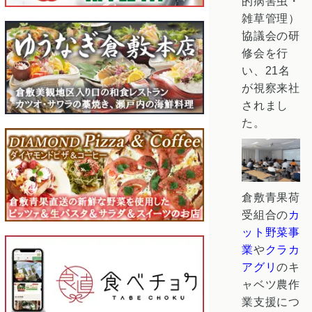
的病害虫・
雑草管理）
協議会の研
修会を行
い、21名
が視察来社
されまし
た。
倉敷青果荷
受組合の
カ
ット野菜事
業
や
クラカ
アグリ
のキ
ャベツ農作
業支援につ