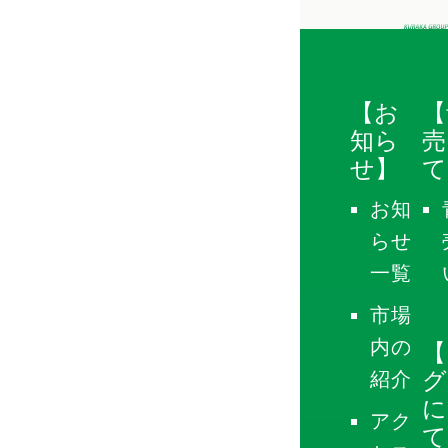
【お
【
知ら
売
せ】
て
お知
らせ
一覧
市場
内の
【
グ
紹介
に
アク
て