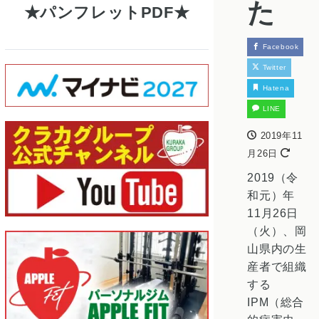
た
パンフレットPDF
Facebook
Twitter
Hatena
LINE
2019年11
月26日
2019（令
和元）年
11月26日
（火）、岡
山県内の生
産者で組織
する
IPM（総合