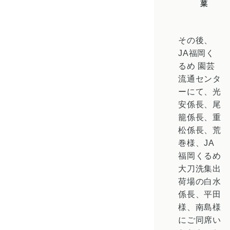
菜
その後、
JA福岡く
るめ 園芸
流通センタ
ーにて、光
安係長、尾
籠係長、重
松係長、荒
巻様、JA
福岡くるめ
大刀洗集出
荷場の白水
係長、平田
様、南島様
にご同席い