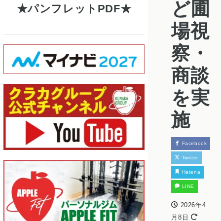
ど圃
パンフレットPDF
場視
察・
商談
を実
施
Facebook
Twitter
Hatena
LINE
2026年4
月8日