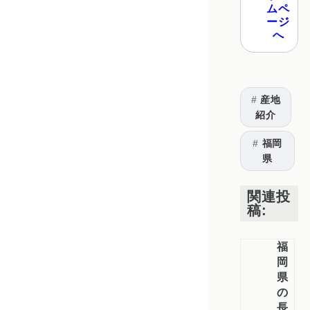
ムペ
ージ
へ
産地
紹介
福岡
県
関連投
稿:
福
岡
県
の
長