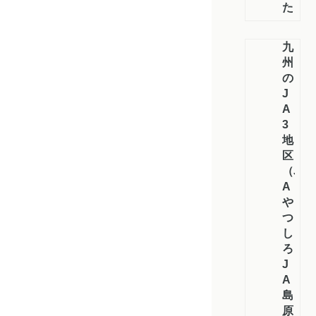
た
九
州
の
J
A
3
地
区
（J
A
や
つ
し
ろ・
J
A
島
原