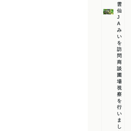
雲
仙・
J
A
み
い）
を
訪
問、
商
談・
圃
場
視
察
を
行
い
ま
し