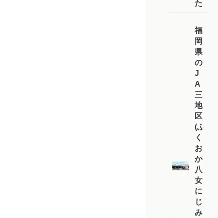
た
福
岡
県
の
J
A
三
地
区
(ふ
く
お
か
八
女、
に
じ、
み