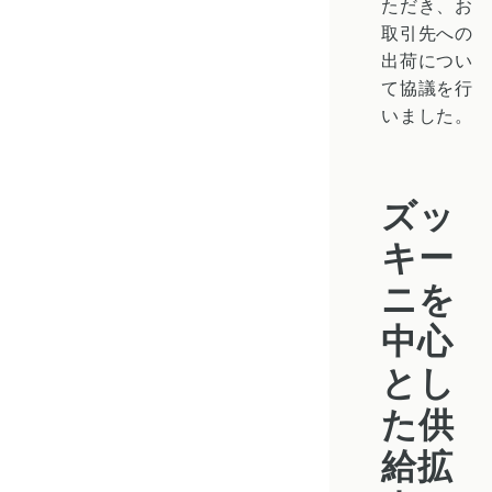
ただき、お
取引先への
出荷につい
て協議を行
いました。
ズッ
キー
ニを
中心
とし
た供
給拡