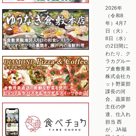
2026年
（令和8
年）4月7
日（火）、
8日（水）
の2日間に
わたり、ク
ラカグルー
プ倉敷青果
株式会社カ
ット野菜部
課長の河
合、蔬菜部
主任の伊
達、仕入れ
担当 西
が、JA福