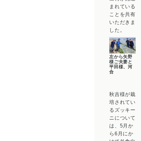
まれている
ことを共有
いただきま
した。
左から矢野
様ご夫妻と
平田様、河
合
秋吉様が栽
培されてい
るズッキー
ニについて
は、5月か
ら6月にか