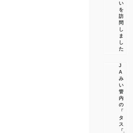
い）
を
訪
問
し
ま
し
た
J
A
み
い
管
内
の
「レ
タ
ス」
「あ