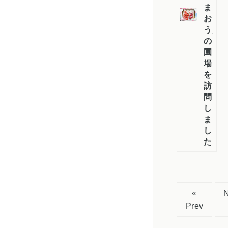
ま
お
う」
の
圃
場
を
訪
問
し
ま
し
た
«
Prev