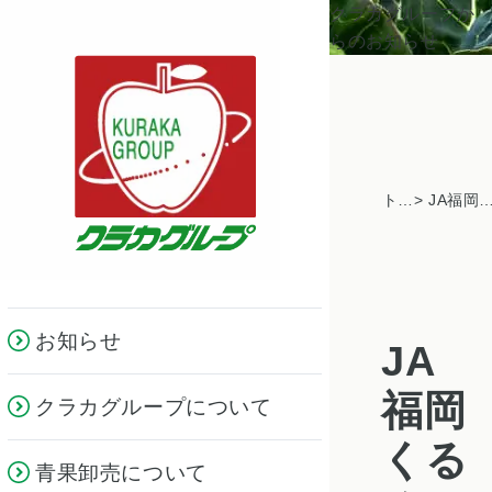
クラカグループか
らのお知らせ
トピックス一覧
> JA福岡くるめ みい地区を訪問｜小松菜・ズッキーニなど圃場視
お知らせ
JA
福岡
クラカグループについて
くる
青果卸売について