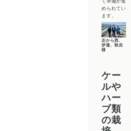
て準備が進
められてい
ます。
左から西、
伊達、秋吉
様
ケー
ルや
ハー
ブ類
の栽
培