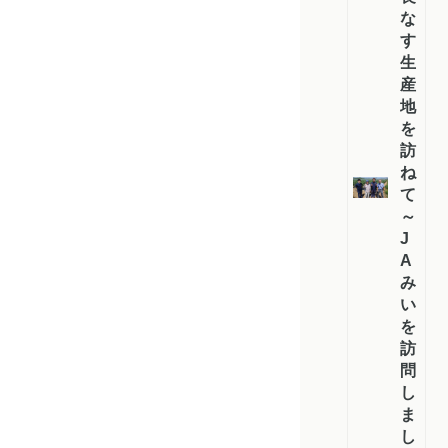
な
す
生
産
地
を
訪
ね
て
～
J
A
み
い
を
訪
問
し
ま
し