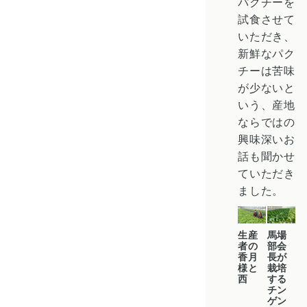
パクチーを
試食させて
いただき、
新鮮なパク
チーは苦味
が少ないと
いう、産地
ならではの
興味深いお
話も聞かせ
ていただき
ました。
生産
馬場
者の
部会
香月
長が
様と
栽培
西
する
チン
ゲン