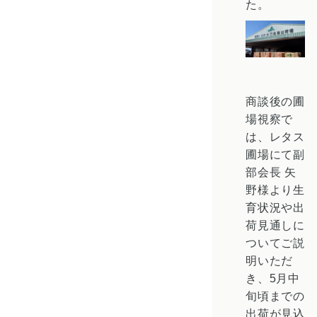
た。
商談後の圃
場視察で
は、レタス
圃場にて副
部会長 矢
野様より生
育状況や出
荷見通しに
ついてご説
明いただ
き、5月中
旬頃までの
出荷が見込