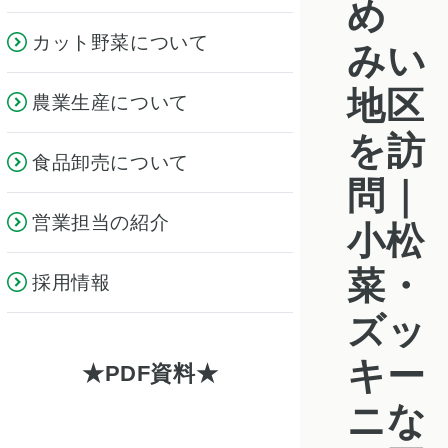
め
カット野菜について
みい
地区
農業生産について
を訪
食品卸売について
問｜
営業担当の紹介
小松
菜・
採用情報
ズッ
キー
PDF資料
ニな