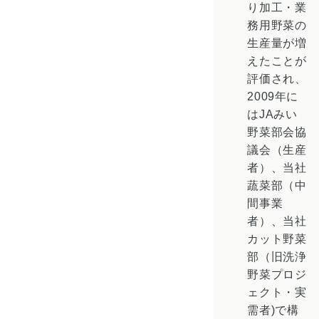
り加工・業
務用野菜の
生産量が増
えたことが
評価され、
2009年に
はJAみい
野菜部会協
議会（生産
者）、当社
蔬菜部（中
間事業
者）、当社
カット野菜
部（旧洗浄
野菜プロジ
ェクト・実
需者)で構