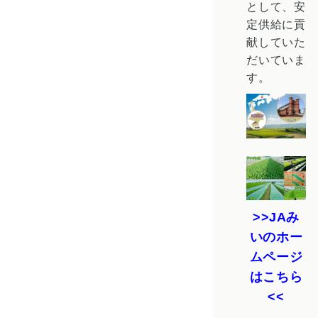
として、安
定供給に貢
献していた
だいていま
す。
JAみ
いのホー
ムページ
はこちら