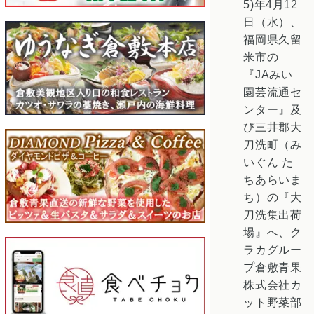
5)年4月12
日（水）、
福岡県久留
米市の
『JAみい
園芸流通セ
ンター』及
び三井郡大
刀洗町（み
いぐん た
ちあらいま
ち）の『大
刀洗集出荷
場』へ、ク
ラカグルー
プ倉敷青果
株式会社カ
ット野菜部