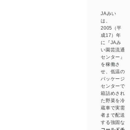
JAみい
は、
2005（平
成17）年
に『JAみ
い園芸流通
センター』
を稼働さ
せ、低温の
パッケージ
センターで
箱詰めされ
た野菜を冷
蔵車で実需
者まで配送
する強固な
コールドチ