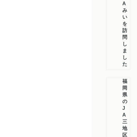
A
み
い
を
訪
問
し
ま
し
た
福
岡
県
の
J
A
三
地
区