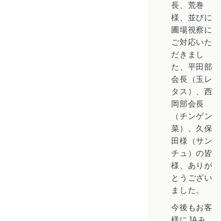
長、荒巻
様、並びに
圃場視察に
ご対応いた
だきまし
た、平田部
会長（玉レ
タス）、西
岡部会長
（チンゲン
菜）、久保
田様（サン
チュ）の皆
様、ありが
とうござい
ました。
今後もお客
様にJAみ