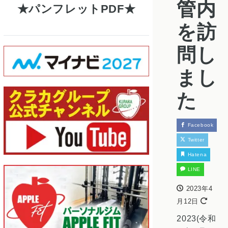
管内
パンフレットPDF
を訪
問し
まし
た
Facebook
Twitter
Hatena
LINE
2023年4
月12日
2023(令和