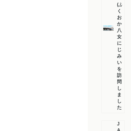
(ふ
く
お
か
八
女、
に
じ、
み
い）
を
訪
問
し
ま
し
た
J
A