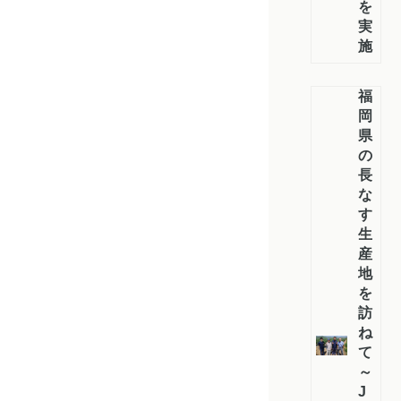
を
実
施
福
岡
県
の
長
な
す
生
産
地
を
訪
ね
て
～
J