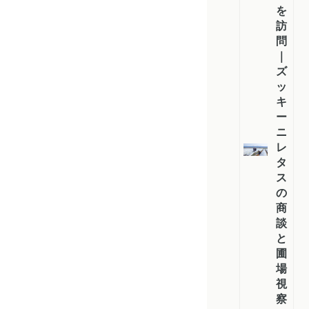
を
訪
問
｜
ズ
ッ
キ
ー
ニ・
レ
タ
ス
の
商
談
と
圃
場
視
察