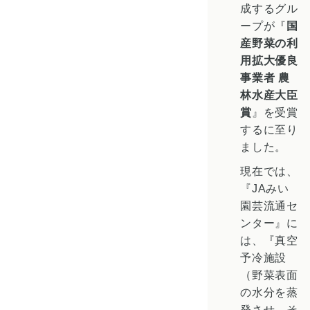
成するグル
ープが『
国
産野菜の利
用拡大優良
事業者 農
林水産大臣
賞
』を受賞
するに至り
ました。
現在では、
『JAみい
園芸流通セ
ンター』に
は、『真空
予冷施設
（野菜表面
の水分を蒸
発させ、そ