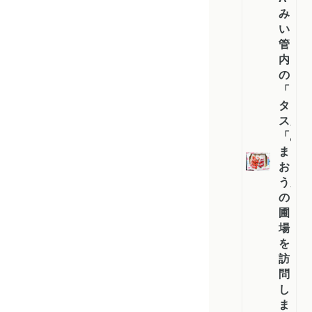
み
い
管
内
の
「レ
タ
ス」
「あ
ま
お
う」
の
圃
場
を
訪
問
し
ま