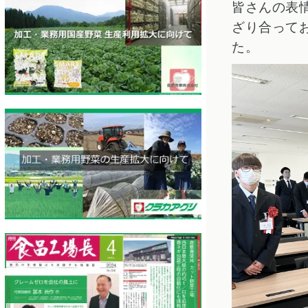
皆さんの表
ざり合って
た。