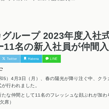
グループ 2023年度入社
ー11名の新入社員が仲間
Twitter
Hatena
LINE
令和5）4月3日（月）、春の陽光が降り注ぐ中、クラ
式が行われました。
新たな仲間として11名のフレッシュな顔ぶれが加わ
名欠席）