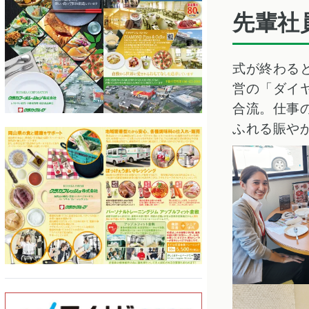
先輩社
式が終わる
営の「ダイ
合流。仕事
ふれる賑や