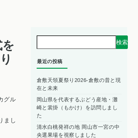
式を
検索
入り
最近の投稿
倉敷天領夏祭り2026-倉敷の昔と現
在と未来
カグル
岡山県を代表するぶどう産地・灘
崎と裳掛（もかけ）を訪問しまし
た
りまし
清水白桃発祥の地 岡山市一宮の中
央選果場を視察しました