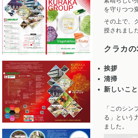
素晴らしい
を守りつつ
その上で、
授されまし
クラカの
挨拶
清掃
新しいこ
「このシン
る」という
ました。