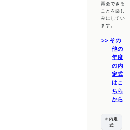
再会できる
ことを楽し
みにしてい
ます。
その
他の
年度
の内
定式
はこ
ちら
から
内定
式