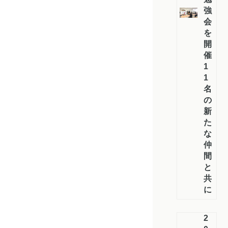
強
会
を
開
催：
1
1
名
の
新
た
な
仲
間
と
共
に
2