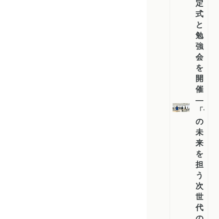
定
式
と
勉
強
会
を
開
催
―
「食
の
未
来
を
担
う
次
世
代
の