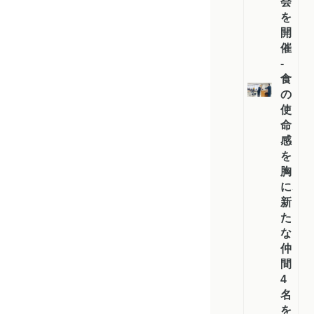
会
を
開
催
-
食
の
使
命
感
を
胸
に、
新
た
な
仲
間
4
名
を