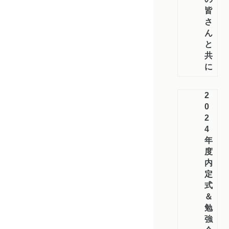
皆
さ
ん
と
共
に
2
0
2
4
年
度
内
定
式
＆
勉
強