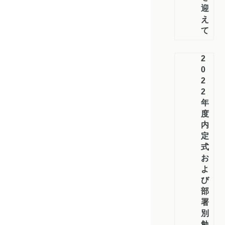
迎
え
て
2
0
2
2
年
度
内
定
式
お
よ
び
部
署
別
勉