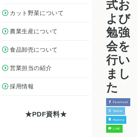
式お
カット野菜について
よび
勉強
農業生産について
会を
食品卸売について
行い
営業担当の紹介
まし
た
採用情報
Facebook
Twitter
PDF資料
Hatena
LINE