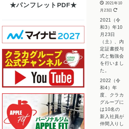
2021年10
パンフレットPDF
月23日
2021（令
和3）年10
月23日
（土）、内
定証書授与
式と勉強会
を行いまし
た。
2022（令
和4）年
度、クラカ
グループに
は10名の
新入社員が
仲間入りし