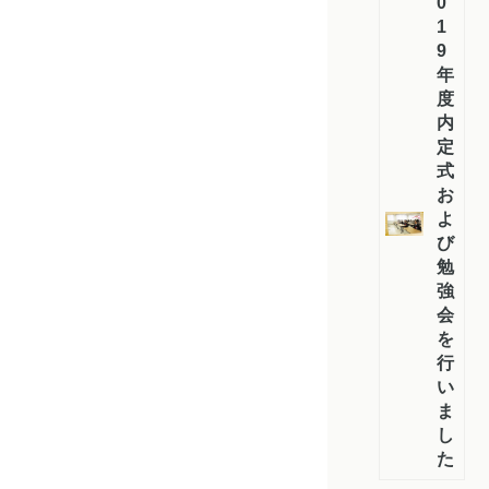
0
1
9
年
度
内
定
式
お
よ
び
勉
強
会
を
行
い
ま
し
た