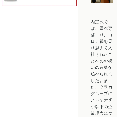
内定式で
は、冨本専
務より、コ
ロナ禍を乗
り越えて入
社されたこ
とへのお祝
いの言葉が
述べられま
した。ま
た、クラカ
グループに
とって大切
な以下の企
業理念につ