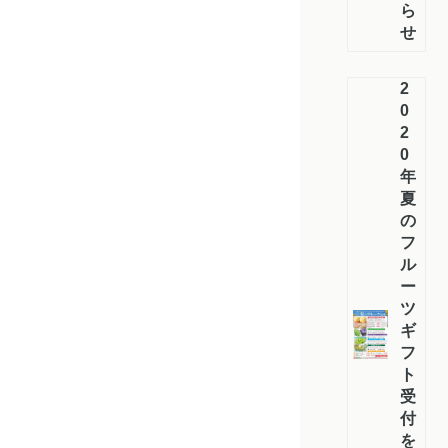
ら
せ
2
0
2
0
年
夏
の
フ
ル
ー
ツ
ギ
フ
ト
受
付
を