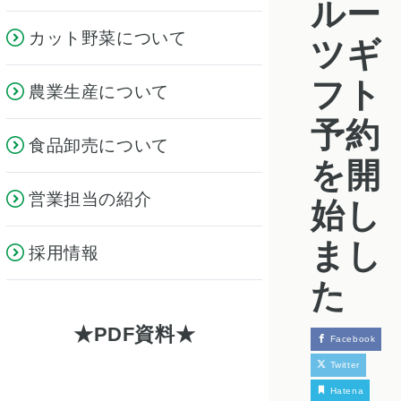
ルー
カット野菜について
ツギ
フト
農業生産について
予約
食品卸売について
を開
営業担当の紹介
始し
まし
採用情報
た
PDF資料
Facebook
Twitter
Hatena