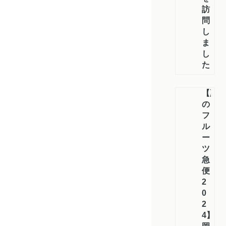
訪
問
し
ま
し
た
【夏
の
フ
ル
ー
ツ
急
便
2
0
2
4】