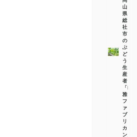
岡
山
県
総
社
市
の
ぶ
ど
う
生
産
者
「山
雅
フ
ァ
ブ
リ
カ
ン」