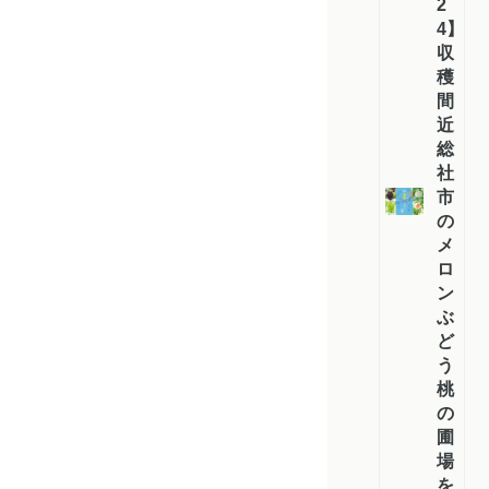
2
4】
収
穫
間
近！
総
社
市
の
メ
ロ
ン・
ぶ
ど
う・
桃
の
圃
場
を