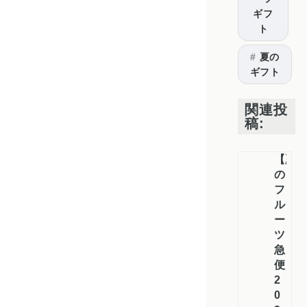
ギフ
ト
夏の
ギフト
関連投
稿:
【夏
の
フ
ル
ー
ツ
急
便
2
0