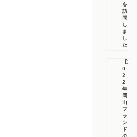
を
訪
問
し
ま
し
た
【2
0
2
2
年】
岡
山
ブ
ラ
ン
ド
の