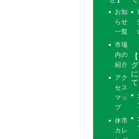
お知
らせ
一覧
市場
内の
【
グ
紹介
に
アク
て
セス
マッ
プ
休市
カレ