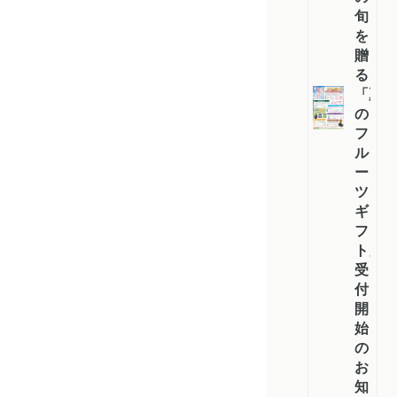
旬
を
贈
る
「夏
の
フ
ル
ー
ツ
ギ
フ
ト」
受
付
開
始
の
お
知