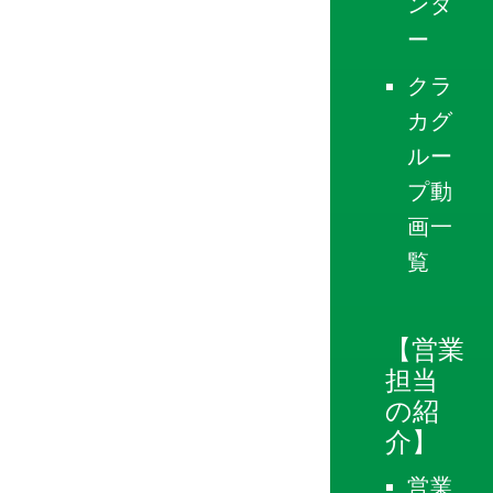
ンダ
ー
クラ
カグ
ルー
プ動
画一
覧
【営業
担当
の紹
介】
営業