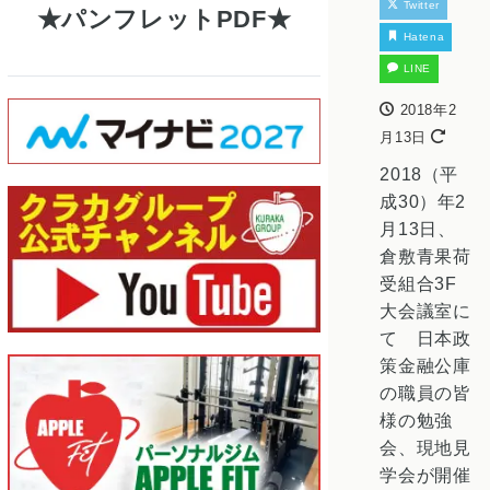
Twitter
パンフレットPDF
Hatena
LINE
2018年2
月13日
2018（平
成30）年2
月13日、
倉敷青果荷
受組合3F
大会議室に
て 日本政
策金融公庫
の職員の皆
様の勉強
会、現地見
学会が開催