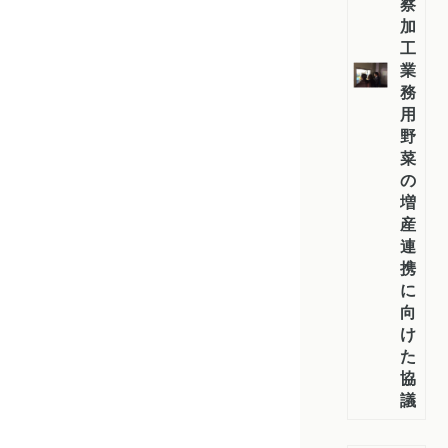
察：
加
工・
業
務
用
野
菜
の
増
産
連
携
に
向
け
た
協
議