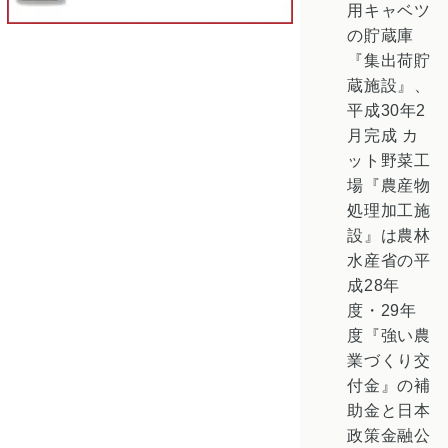
用キャベツ
の貯蔵庫
『集出荷貯
蔵施設』、
平成30年2
月完成 カ
ット野菜工
場『農産物
処理加工施
設』は農林
水産省の平
成28年
度・29年
度『強い農
業づくり交
付金』の補
助金と日本
政策金融公