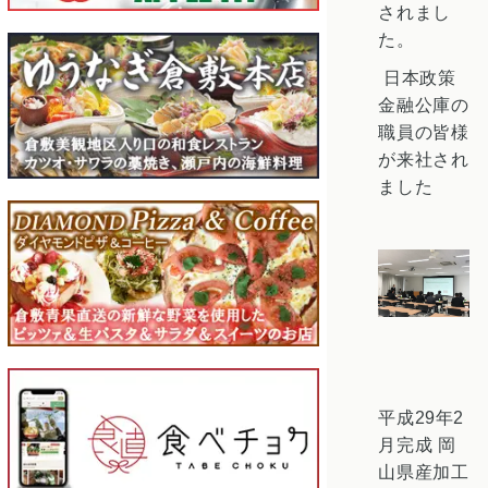
されまし
た。
日本政策
金融公庫の
職員の皆様
が来社され
ました
平成29年2
月完成 岡
山県産加工