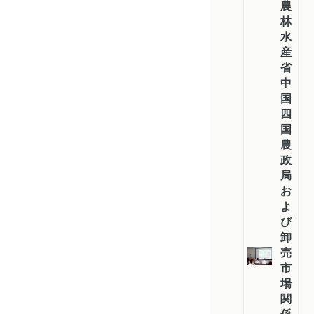
農
林
水
産
省
中
国
四
国
農
政
局
お
よ
び
卸
売
市
場
関