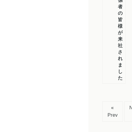
係
者
の
皆
様
が
来
社
さ
れ
ま
し
た
«
Prev