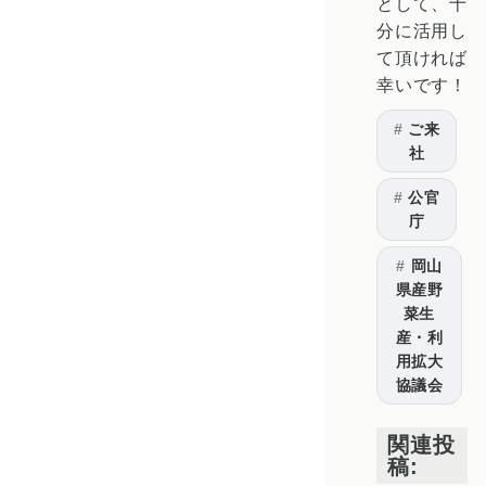
として、十
分に活用し
て頂ければ
幸いです！
ご来
社
公官
庁
岡山
県産野
菜生
産・利
用拡大
協議会
関連投
稿: