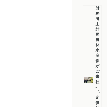
財
務
省
主
計
局
農
林
水
産
係
が
ご
来
社
-
「4
定」
供