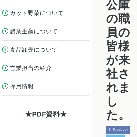
公庫
カット野菜について
の職
員の
農業生産について
皆様
食品卸売について
が来
営業担当の紹介
社さ
れま
採用情報
し
た。
PDF資料
Facebook