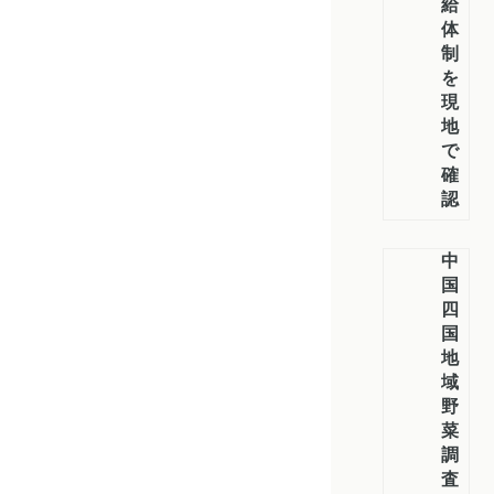
給
体
制
を
現
地
で
確
認
中
国
四
国
地
域
野
菜
調
査