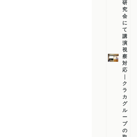
研
究
会
に
て
講
演・
視
察
対
応
｜
ク
ラ
カ
グ
ル
ー
プ
の