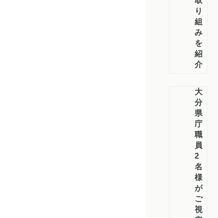
取
り
組
み
を
紹
介
大
分
県
庁
職
員
2
名
様
が
ご
視