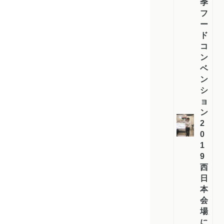
季
フ
ー
ド
コ
ン
ベ
ン
シ
ョ
ン
2
0
1
9
西
日
本
会
場」
に