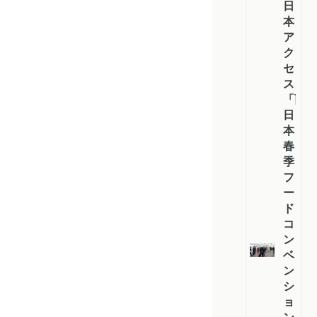
日
本
ア
ク
セ
ス
「西
日
本
春
季
フ
ー
ド
コ
ン
ベ
ン
シ
ョ