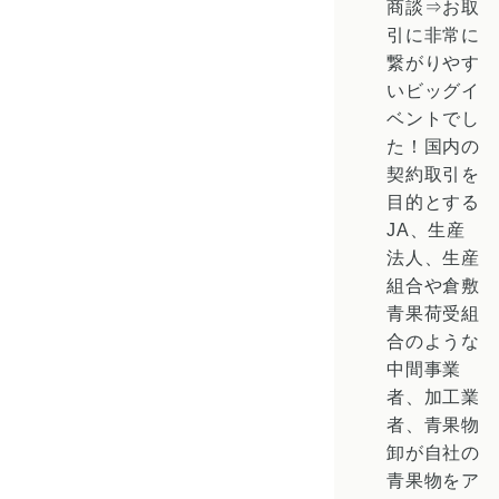
商談⇒お取
引に非常に
繋がりやす
いビッグイ
ベントでし
た！国内の
契約取引を
目的とする
JA、生産
法人、生産
組合や倉敷
青果荷受組
合のような
中間事業
者、加工業
者、青果物
卸が自社の
青果物をア