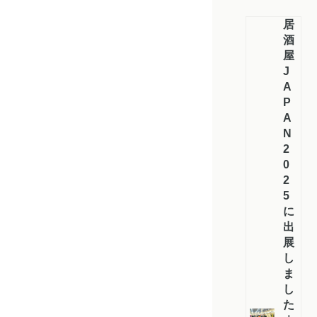
居
酒
屋
J
A
P
A
N
2
0
2
5
に
出
展
し
ま
し
た