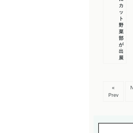
カ
ッ
ト
野
菜
部
が
出
展
«
Prev