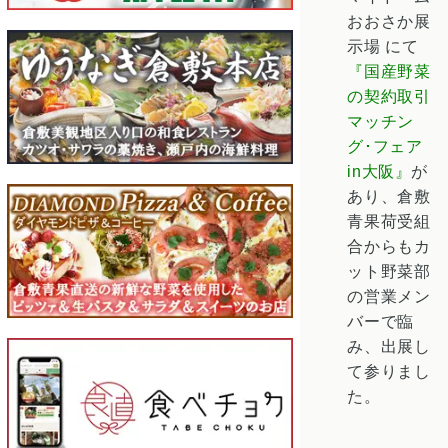
おおさか展
示場 にて
『国産野菜
の契約取引
マッチン
グ･フェア
in大阪』
が
あり、倉敷
青果荷受組
合からもカ
ット野菜部
の営業メン
バーで臨
み、出展し
て参りまし
た。