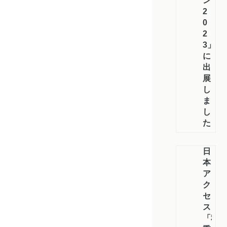
ン
2
0
2
3」
に
出
展
し
ま
し
た
日
本
ア
ク
セ
ス
「秋