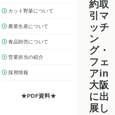
約取
カット野菜について
引マ
ッチ
農業生産について
ン
食品卸売について
グ・
営業担当の紹介
フェ
アin
採用情報
大阪
に出
PDF資料
展し