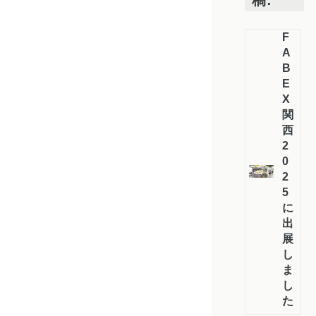
F
A
B
E
X
関
西
2
0
2
5
に
出
展
し
ま
し
た