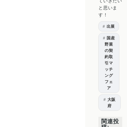
ていきたい
と思いま
す！
出展
国産
野菜
の契
約取
引マ
ッチ
ング
フェ
ア
大阪
府
関連投
稿: