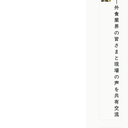
｜
外
食
業
界
の
皆
さ
ま
と
現
場
の
声
を
共
有・
交
流