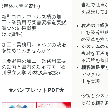
て
当社では単
(農林水産省資料)
を継続して
新型コロナウィルス禍の加
工・業務用野菜需要構造実態
攻めのIT経
調査の結果概要
ITを経営
(alic資料)
の変革を推
加工・業務用キャベツの栽培
システムの
を始めてみませんか？
複雑な工程
る環境を整
主要野菜の加工・業務用需要
の動向と国内の対応方向（石
顧客満足度
川県立大学 小林茂典教授）
デジタルデ
上を実現。
パンフレットPDF
今後もシス
らなる顧客