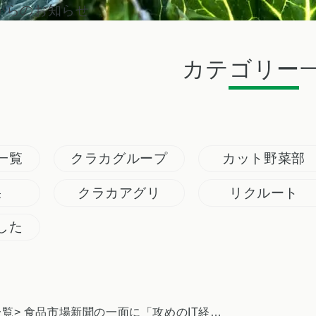
からのお知らせ
カテゴリー
一覧
クラカグループ
カット野菜部
果
クラカアグリ
リクルート
した
一覧
> 食品市場新聞の一面に「攻めのIT経営中小企業百選」選定が掲載されました