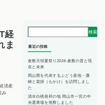
T経
検索
れま
最近の投稿
倉敷天領夏祭り2026-倉敷の昔と現
在と未来
岡山県を代表するぶどう産地・灘
崎と裳掛（もかけ）を訪問しまし
、経済産
た
組み
清水白桃発祥の地 岡山市一宮の中
央選果場を視察しました