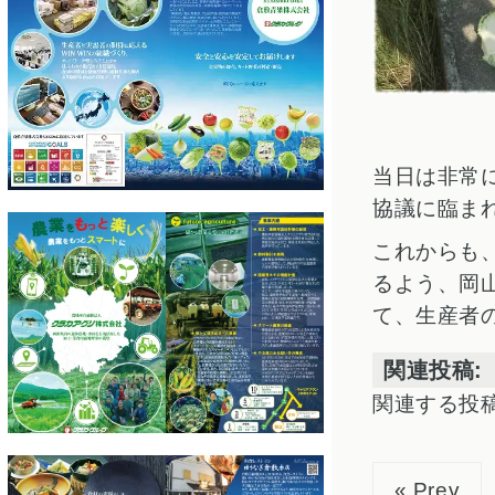
当日は非常
協議に臨ま
これからも
るよう、岡
て、生産者
関連投稿:
関連する投
« Prev