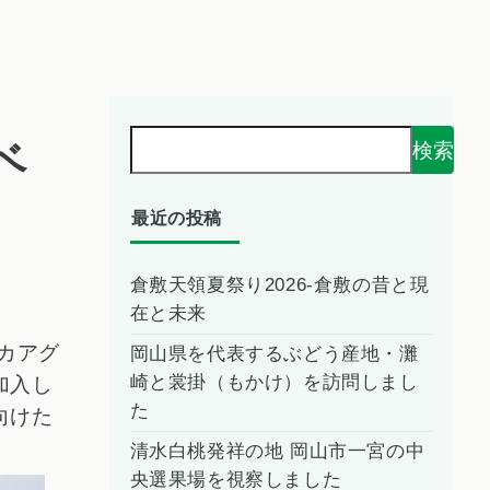
ベ
検索
最近の投稿
倉敷天領夏祭り2026-倉敷の昔と現
在と未来
ラカアグ
岡山県を代表するぶどう産地・灘
崎と裳掛（もかけ）を訪問しまし
加入し
た
向けた
清水白桃発祥の地 岡山市一宮の中
央選果場を視察しました