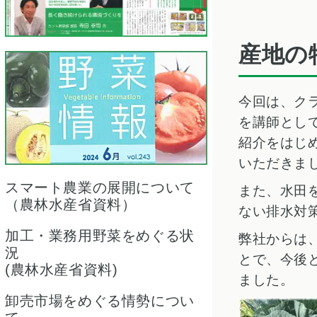
産地の
今回は、ク
を講師とし
紹介をはじ
いただきま
スマート農業の展開について
また、水田
（農林水産省資料）
ない排水対
加工・業務用野菜をめぐる状
弊社からは
況
とで、今後
(農林水産省資料)
ました。
卸売市場をめぐる情勢につい