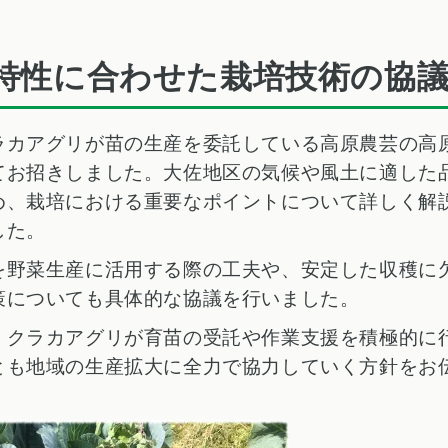
特性に合わせた栽培技術の協
ラカアグリが苗の生産を委託している高原農芸の高
てお招きしました。大佐地区の気候や風土に適した
め、栽培における重要なポイントについて詳しく解
した。
を野菜生産に活用する際の工夫や、安定した収穫に
策についても具体的な協議を行いました。
、クラカアグリが育苗の受託や作業支援を積極的に
とも地域の生産拡大に全力で協力していく方針をお