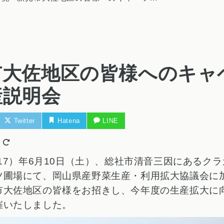
市大佐地区の皆様へのキャ
産説明会
Twitter
Hatena
LINE
日
017）年6月10日（土）、総社市清音三因にあるク
ツ圃場にて、岡山県産野菜生産・利用拡大協議会に
市大佐地区の皆様をお招きし、今年度の生産拡大に
催いたしました。