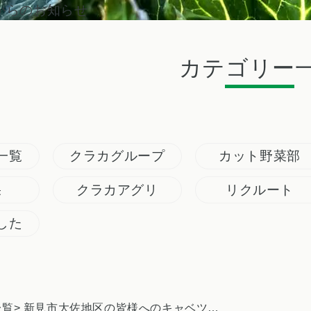
からのお知らせ
カテゴリー
一覧
クラカグループ
カット野菜部
果
クラカアグリ
リクルート
した
一覧
> 新見市大佐地区の皆様へのキャベツ生産説明会