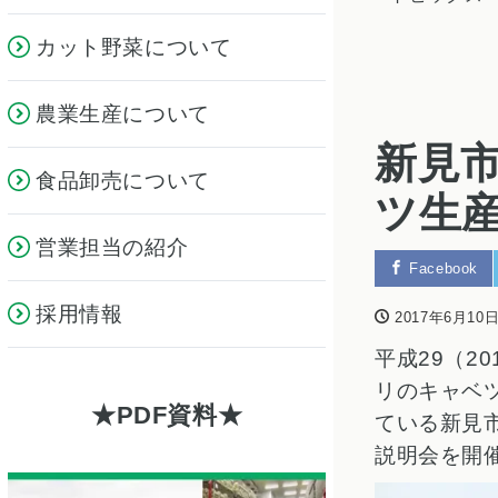
カット野菜について
農業生産について
新見
食品卸売について
ツ生
営業担当の紹介
Facebook
採用情報
2017年6月10
平成29（2
リのキャベ
PDF資料
ている新見
説明会を開