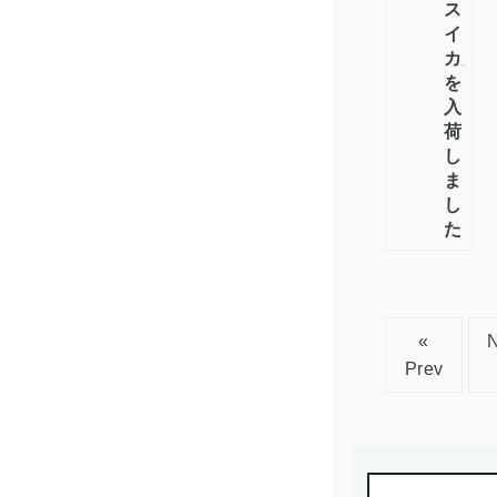
ス
イ
カ」
を
入
荷
し
ま
し
た
«
Prev