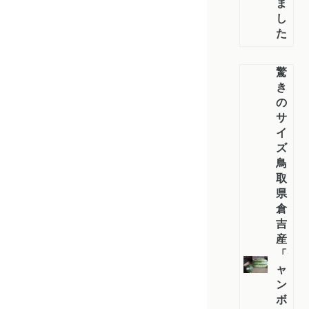
ま
し
た
驚
き
の
サ
イ
ズ！
鳥
取
県
倉
吉
産
「ジ
ャ
ン
ボ