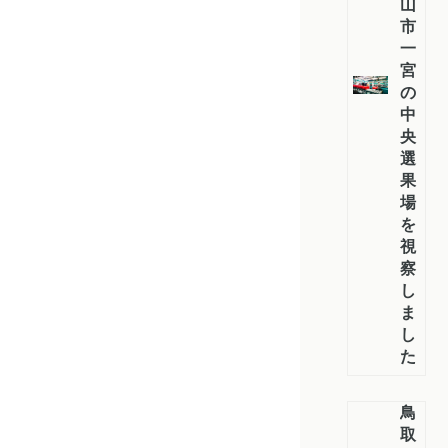
山
市
一
宮
の
中
央
選
果
場
を
視
察
し
ま
し
た
鳥
取