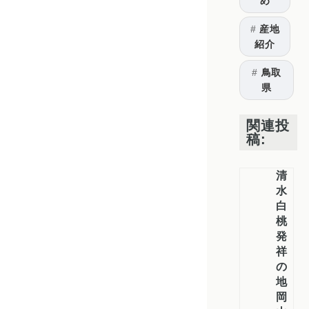
め
産地
紹介
鳥取
県
関連投
稿:
清
水
白
桃
発
祥
の
地
岡