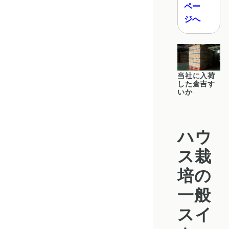
ペー
ジへ
当社に入荷
した倉吉す
いか
ハウ
ス栽
培の
一般
スイ