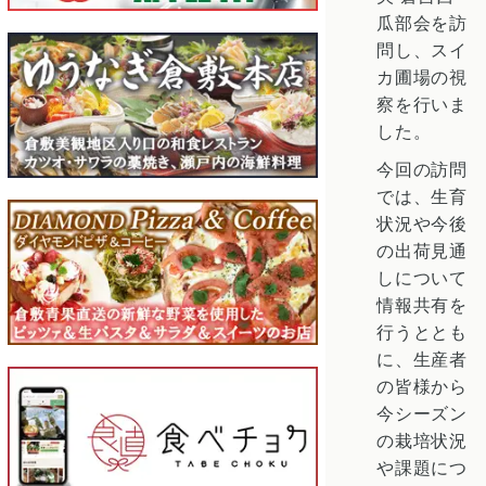
瓜部会を訪
問し、スイ
カ圃場の視
察を行いま
した。
今回の訪問
では、生育
状況や今後
の出荷見通
しについて
情報共有を
行うととも
に、生産者
の皆様から
今シーズン
の栽培状況
や課題につ