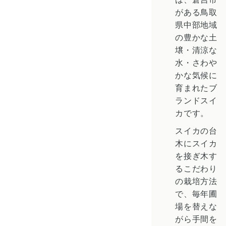
がある鳥取
県中部地域
の豊かな土
壌・清涼な
水・さわや
かな気候に
育まれたブ
ランドスイ
カです。
スイカの台
木にスイカ
を接ぎ木す
るこだわり
の栽培方法
で、毎年圃
場を替えな
がら手間を