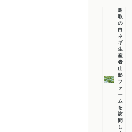
鳥
取
の
白
ネ
ギ
生
産
者、
山
影
フ
ァ
ー
ム
を
訪
問
し