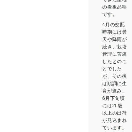
の看板品種
です。
4月の交配
時期には曇
天や降雨が
続き、栽培
管理に苦慮
したとのこ
とでした
が、その後
は順調に生
育が進み、
6月下旬頃
には2L級
以上の出荷
が見込まれ
ています。