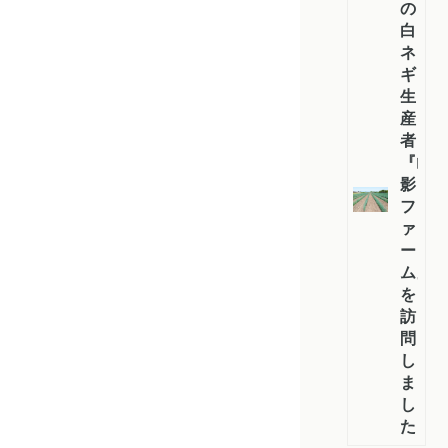
の
白
ネ
ギ
生
産
者
『山
影
フ
ァ
ー
ム』
を
訪
問
し
ま
し
た