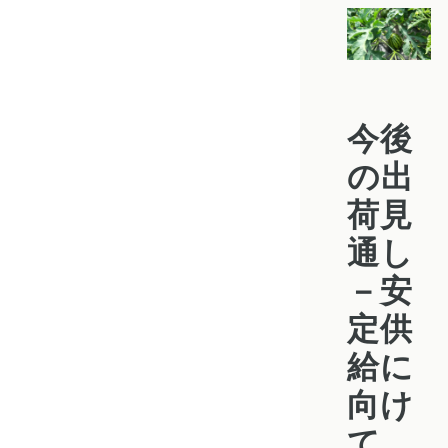
今後
の出
荷見
通し
－安
定供
給に
向け
て