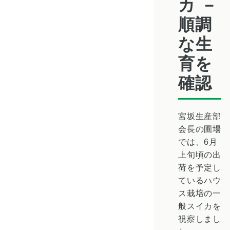
カ －
順調
な生
育を
確認
宮坂生産部
会長の圃場
では、6月
上旬頃の出
荷を予定し
ているハウ
ス栽培の一
般スイカを
視察しまし