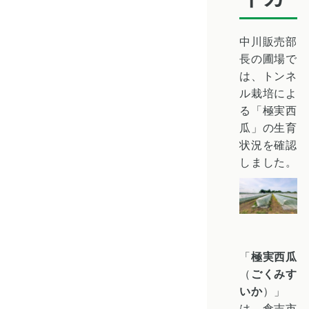
中川販売部
長の圃場で
は、トンネ
ル栽培によ
る「極実西
瓜」の生育
状況を確認
しました。
「
極実西瓜
（
ごくみす
いか
）」
は、倉吉市