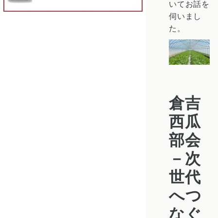
いてお話を
伺いまし
た。
倉吉
西瓜
部会
－次
世代
へつ
なぐ