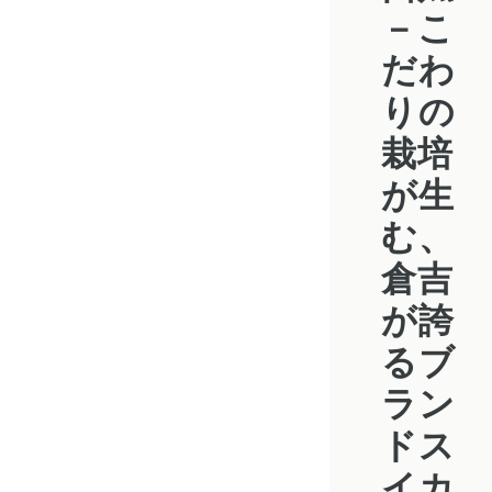
－こ
だわ
りの
栽培
が生
む、
倉吉
が誇
るブ
ラン
ドス
イカ