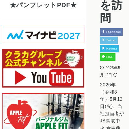
を訪
パンフレットPDF
問
Facebook
Twitter
Hatena
LINE
2026年5
月12日
2026年
（令和8
年）5月12
日(火)、当
社担当者が
JA鳥取中
央 倉吉西