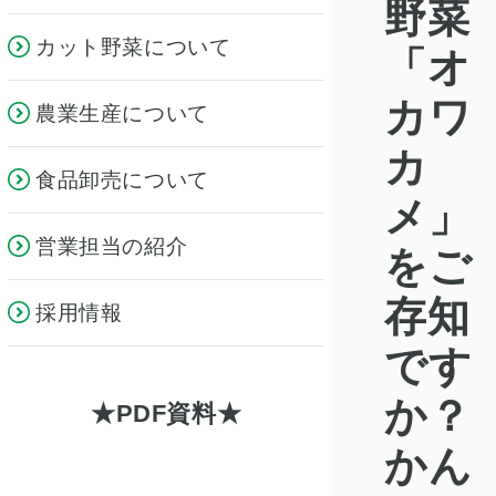
野菜
カット野菜について
「オ
カワ
農業生産について
カ
食品卸売について
メ」
営業担当の紹介
をご
存知
採用情報
です
か？
PDF資料
かん