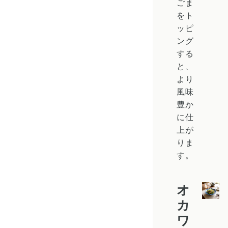
ごま
をト
ッピ
ング
する
と、
より
風味
豊か
に仕
上が
りま
す。
オ
カ
ワ