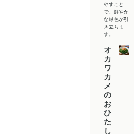
やすこと
で、鮮やか
な緑色が引
き立ちま
す。
オ
カ
ワ
カ
メ
の
お
ひ
た
し