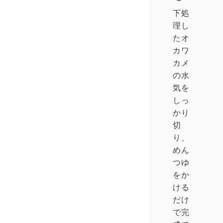
下処
理し
たオ
カワ
カメ
の水
気を
しっ
かり
切
り、
めん
つゆ
をか
ける
だけ
で完