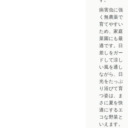
病害虫に強
く無農薬で
育てやすい
ため、家庭
菜園にも最
適です。日
差しをガー
ドして涼し
い風を通し
ながら、日
光をたっぷ
り浴びて育
つ姿は、ま
さに夏を快
適にするエ
コな野菜と
いえます。