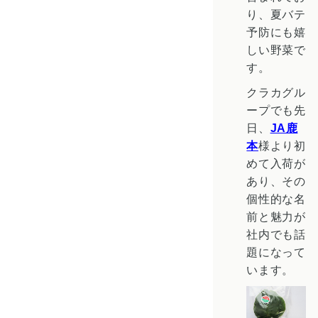
り、夏バテ
予防にも嬉
しい野菜で
す。
クラカグル
ープでも先
日、
JA鹿
本
様より初
めて入荷が
あり、その
個性的な名
前と魅力が
社内でも話
題になって
います。