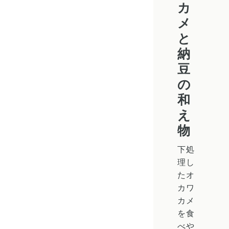
カ
メ
と
納
豆
の
和
え
物
下処
理し
たオ
カワ
カメ
を食
べや