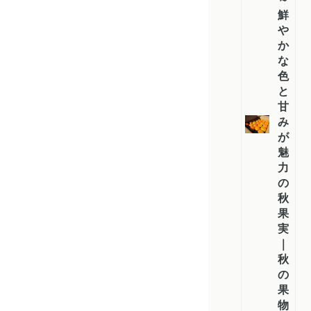
鮮
や
か
な
色
と
甘
み
が
魅
力
の
秋
果
実
｜
秋
の
果
物