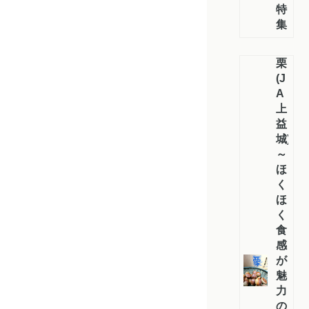
特
集
栗
(J
A
上
益
城)
～
ほ
く
ほ
く
食
感
が
魅
力
の