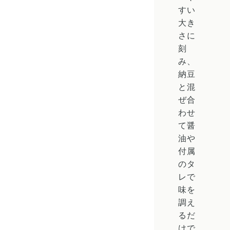
すい
大き
さに
刻
み、
納豆
と混
ぜ合
わせ
て醤
油や
付属
のタ
レで
味を
調え
るだ
けで