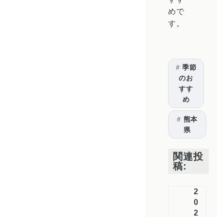
めで
す。
季節
のお
すす
め
熊本
県
関連投
稿:
2
0
2