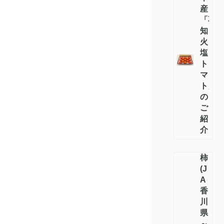
産
「不
知
火
塩
ト
マ
ト」
の
ご
紹
介！
柿
(J
A
香
川
県）
～