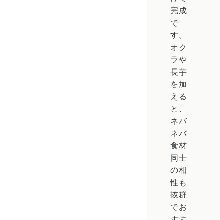
完成
で
す。
オク
ラや
長芋
を加
える
と、
ネバ
ネバ
食材
同士
の相
性も
抜群
でお
すす