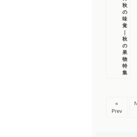
秋
の
味
覚
｜
秋
の
果
物
特
集
«
Prev