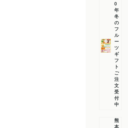
0
年
冬
の
フ
ル
ー
ツ
ギ
フ
ト
ご
注
文
受
付
中！
熊
本