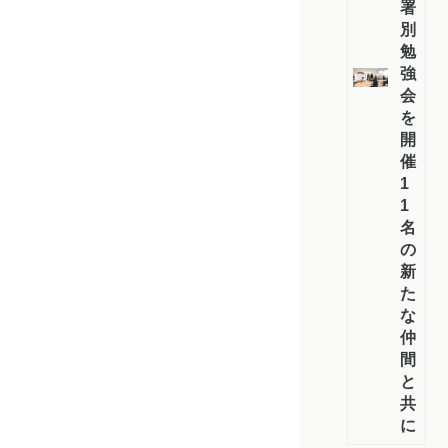
署
別
勉
強
会
を
開
催：
1
1
名
の
新
た
な
仲
間
と
共
に