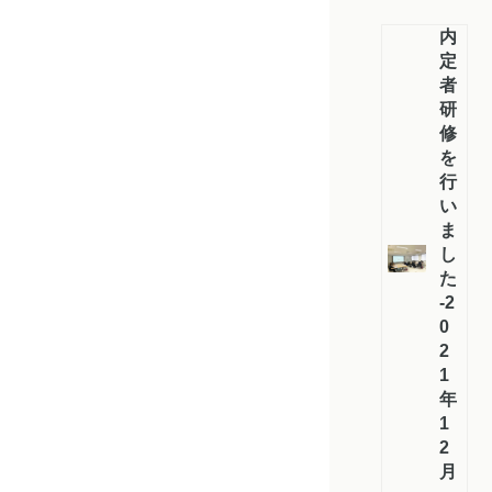
内
定
者
研
修
を
行
い
ま
し
た！
-2
0
2
1
年
1
2
月