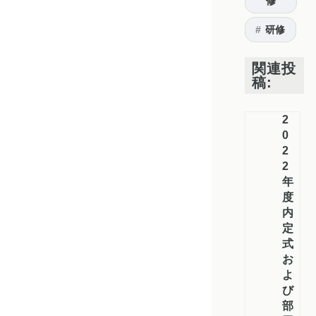
修
研修
関連投
稿:
2
0
2
2
年
度
内
定
式
お
よ
び
部