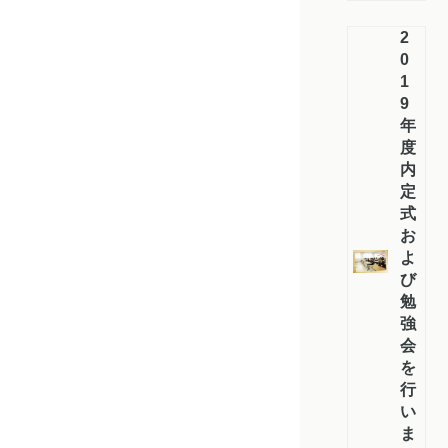
2
0
1
9
年
度
内
定
式
お
よ
び
勉
強
会
を
行
い
ま