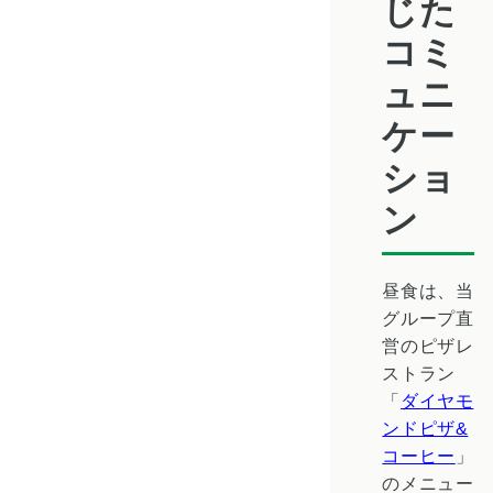
じた
コミ
ュニ
ケー
ショ
ン
昼食は、当
グループ直
営のピザレ
ストラン
「
ダイヤモ
ンドピザ&
コーヒー
」
のメニュー