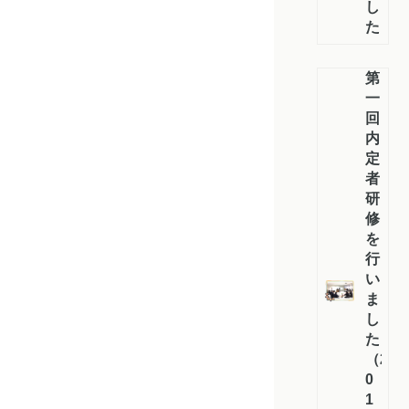
し
た
第
一
回
内
定
者
研
修
を
行
い
ま
し
た
（2
0
1