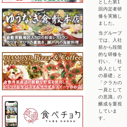
とした第1
回内定者研
修を実施し
ました。
当グループ
では、入社
前から段階
的な研修を
行い、「社
会人として
の基礎」と
「クラカの
一員として
の意識」の
醸成を重視
していま
す。