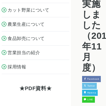
実施
カット野菜について
しま
した
農業生産について
（201
食品卸売について
年11
営業担当の紹介
月
度）
採用情報
Facebook
Twitter
PDF資料
Hatena
LINE